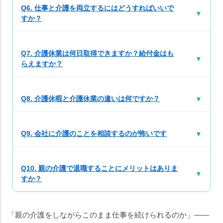
い
Q6. 仕事と介護を両立するにはどうすればいいで
こ
▼
すか？
と
要
Q7. 介護休業は何日取得できますか？給付金はも
介
▼
らえますか？
護
度
別
Q8. 介護休暇と介護休業の違いは何ですか？
▼
｜
外
部
Q9. 会社に介護のことを相談するのが怖いです
▼
サ
ー
ビ
Q10. 親の介護で退職することにメリットはありま
▼
ス
すか？
の
組
み
「親の介護をしながらこのまま仕事を続けられるのか」――