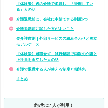
人
【体験談】親の介護で退職し、「後悔してい
が
る」人の話
使
え
介護退職前に、会社に申請できる制度6つ
る
介護退職前に試した方がよいこと
制
度
要介護度別｜外部サービスの組み合わせと両立
と
モデルケース
相
談
【体験談】退職せず、試行錯誤で両親の介護と
先
正社員を両立した人の話
ま
介護で退職する人が使える制度と相談先
と
まとめ
め
約7秒に1人が利用！