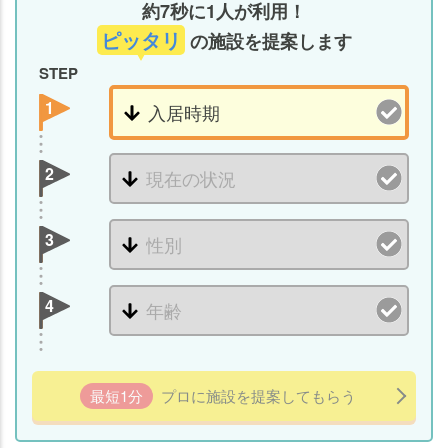
約7秒に1人が利用！
ピッタリ
の施設を提案します
STEP
1
2
3
4
最短1分
プロに施設を提案してもらう