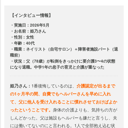
【インタビュー情報】
・実施日：2026年5月
・お名前：姫乃さん
・性別：女性
・年齢：40代
・職業：ネイリスト（自宅サロン）＋障害者施設パート（退
職前）
・状況：父（78歳）が転倒をきっかけに要介護3〜4の状態
になり退職。中学1年の息子の育児と介護が重なった
姫乃さん：
1番後悔しているのは、
介護認定が出るまで
の1ヶ月半の間、自費でもヘルパーさんを早めに入れ
て、父に他人を受け入れることに慣れさせておけばよか
ったということです。
身体の介護よりも、気持ちの方が
しんどかった。父は施設もヘルパーも嫌だと言うし、夫
には働いてないのにと言われる。1人で全部抱え込む状