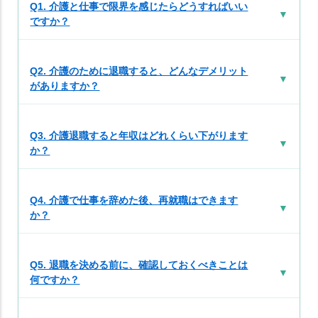
会社
Q1. 介護と仕事で限界を感じたらどうすればいい
▼
に申
ですか？
請で
きる
制度
Q2. 介護のために退職すると、どんなデメリット
▼
6つ
がありますか？
介
護
Q3. 介護退職すると年収はどれくらい下がります
▼
退
か？
職
前
に
Q4. 介護で仕事を辞めた後、再就職はできます
▼
か？
試
し
た
Q5. 退職を決める前に、確認しておくべきことは
方
▼
何ですか？
が
よ