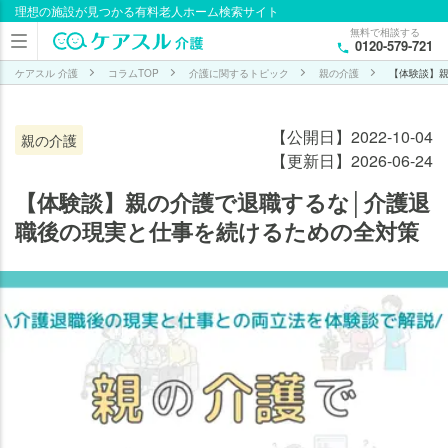
理想の施設が見つかる有料老人ホーム検索サイト
目次
無料で相談する
0120-579-721
親の
介護
ケアスル 介護
コラムTOP
介護に関するトピック
親の介護
【体験談】
で退
職を
【公開日】2022-10-04
親の介護
決め
【更新日】2026-06-24
る前
に知
【体験談】親の介護で退職するな│介護退
って
職後の現実と仕事を続けるための全対策
おく
べき
メリ
ッ
ト・
デメ
リッ
ト