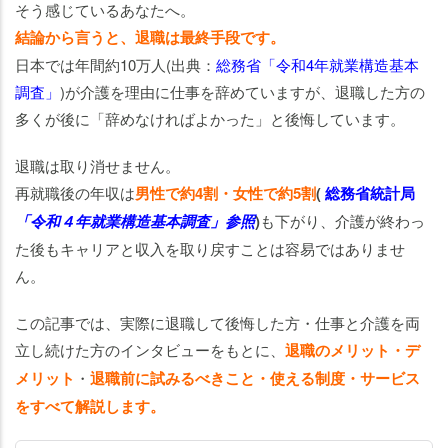
合
そう感じているあなたへ。
わ
結論から言うと、退職は最終手段です。
せ
日本では年間約10万人(出典：
総務省「令和4年就業構造基本
と
調査」
)が介護を理由に仕事を辞めていますが、退職した方の
両
多くが後に「辞めなければよかった」と後悔しています。
立
モ
退職は取り消せません。
デ
再就職後の年収は
男性で約4割・女性で約5割
(
総務省統計局
ル
ケ
「令和４年就業構造基本調査」
参照
)
も下がり、介護が終わっ
ー
た後もキャリアと収入を取り戻すことは容易ではありませ
ス
ん。
【体
この記事では、実際に退職して後悔した方・仕事と介護を両
験
立し続けた方のインタビューをもとに、
退職のメリット・デ
談】
メリット
・
退職前に試みるべきこと・使える制度・サービス
退職
せ
をすべて解説します。
ず、