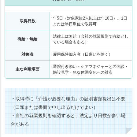
年5日（対象家族2人以上は年10日）。1日
取得日数
または半日単位で取得可
法律上は無給（会社の就業規則で有給とし
有給・無給
ている場合もある）
対象者
雇用保険加入者（日雇いを除く）
通院付き添い・ケアマネジャーとの面談・
主な利用場面
施設見学・急な体調変化への対応
・
取得時に「介護が必要な理由」の証明書類提出は不要
（口頭または書面で申し出るだけでよい）
・
自社の就業規則を確認すると、法定より日数が多い場
合がある