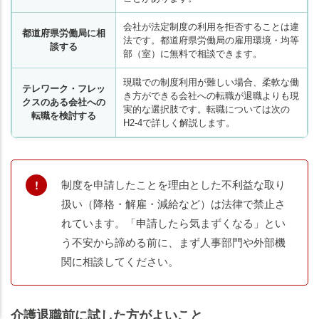
会社が法定制度の利用を拒否することは違
都道府県労働局に相
法です。都道府県労働局の雇用環境・均等
談する
部（室）に無料で相談できます。
現職での制度利用が難しい場合、柔軟な働
テレワーク・フレッ
き方ができる会社への転職が退職よりも現
クスのある会社への
実的な選択肢です。転職については次の
転職を検討する
H2-4で詳しく解説します。
制度を申請したことを理由とした不利益な取り
扱い（降格・解雇・減給など）は法律で禁止さ
れています。「申請したら気まずくなる」とい
う不安から諦める前に、まず人事部門や外部機
関に相談してください。
老人ホームの
老人ホームの
知りたいことがわかる
知りたいことがわかる
介護退職前に試した方がよいこと