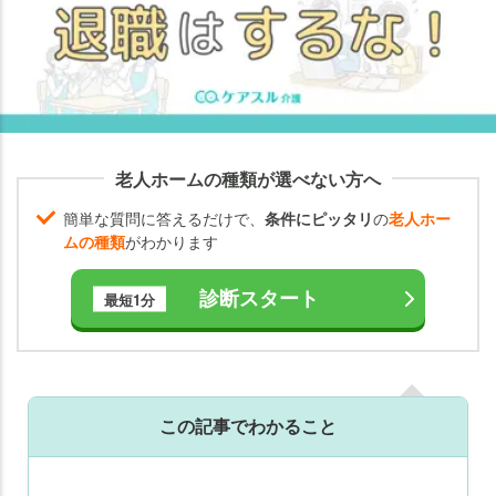
【体
験
談】
親の
介護
で退
職
老人ホームの種類が選べない方へ
し、
「後
簡単な質問に答えるだけで、
条件にピッタリ
の
老人ホー
悔し
ムの種類
がわかります
てい
る」
診断スタート
最短1分
人の
話
介護
退職
この記事でわかること
前
に、