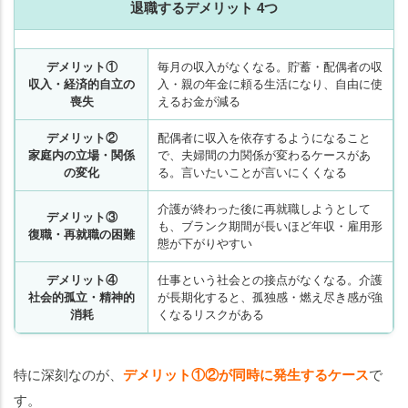
退職するデメリット 4つ
デメリット①
毎月の収入がなくなる。貯蓄・配偶者の収
収入・経済的自立の
入・親の年金に頼る生活になり、自由に使
喪失
えるお金が減る
デメリット②
配偶者に収入を依存するようになること
家庭内の立場・関係
で、夫婦間の力関係が変わるケースがあ
の変化
る。言いたいことが言いにくくなる
介護が終わった後に再就職しようとして
デメリット③
も、ブランク期間が長いほど年収・雇用形
復職・再就職の困難
態が下がりやすい
デメリット④
仕事という社会との接点がなくなる。介護
社会的孤立・精神的
が長期化すると、孤独感・燃え尽き感が強
消耗
くなるリスクがある
特に深刻なのが、
デメリット①②が同時に発生するケース
で
す。