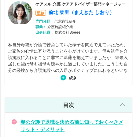
試行
ケアスル 介護 ケアアドバイザー部門マネージャー
錯誤
前北 栞里（まえきた しおり）
監修
で両
専門分野：
介護施設紹介
親の
職業：
介護施設紹介業
介護
出身組織：
株式会社Speee
と正
私自身母親が介護で苦労していた様子を間近で見ていたため、
社員
ご家族の心情に寄り添うことを心がけています。母も祖母を介
を両
護施設に入れることに非常に葛藤を抱えていましたが、結果入
立し
居した後は母も祖母も穏やかに過ごしていました。こうした自
た人
分の経験から介護施設への入居がポジティブに伝わるといいな
の話
と思い日々ご家族とお話ししています。詳しくは
こちら
。
続き
介
護
で
目次
退
職
親の介護で退職を決める前に知っておくべきメ
す
リット・デメリット
る