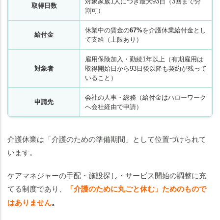
対象家族1人につき最大93日（3回まで分
取得日数
割可）
休業中の賃金の
67%
を介護休業給付金とし
給付金
て支給（上限あり）
雇用保険加入・勤続1年以上（有期雇用は
対象者
取得開始日から93日後以降も契約が残って
いること）
会社の人事・総務（給付金はハローワーク
申請先
へ会社経由で申請）
介護休業は「介護のための準備期間」として位置づけられて
います。
ケアマネジャーの手配・施設探し・サービス開始の調整に充
てる制度であり、
「介護のために丸ごと休む」ためのもので
はありません
。