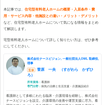
料老
本記事では、
住宅型有料老人ホームの概要・入居条件・費
人ホ
ーム
用・サービス内容・他施設との違い・メリット・デメリット
につ
など、住宅型有料老人ホームについて気になる情報をまとめ
いて
て解説します。
【設
宅型有料老人ホームについて詳しく知りたい方は、ぜひ参考
備
にしてください。
編】
住宅
型有
株式会社ナースビジョン, 一般社団法人OWL 取締役,
理事
料老
菅原 一央 （すがわら かずひ
人ホ
監修
ろ）
ーム
につ
所有資格：
看護師
専門分野：
病気の治療と生活支援・介護施設紹介
いて
看護師として多岐にわたる臨床・介護現場を経験し、株式会社
【ケ
ナースビジョンを設立。介護環境の改善や運営支援に尽力。看
ア・