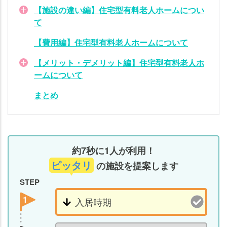
ーム
【施設の違い編】住宅型有料老人ホームについ
とは
て
【施
【費用編】住宅型有料老人ホームについて
設の
違い
【メリット・デメリット編】住宅型有料老人ホ
編】
ームについて
住宅
まとめ
型有
料老
人ホ
ーム
につ
約7秒に1人が利用！
いて
ピッタリ
の施設を提案します
【費
STEP
用
1
編】
住宅