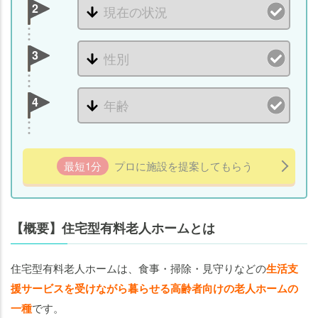
型有
2
料老
人ホ
ーム
3
につ
いて
4
【メ
リッ
ト・
最短1分
プロに施設を提案してもらう
デメ
リッ
ト
編】
【概要】住宅型有料老人ホームとは
住宅
型有
住宅型有料老人ホームは、食事・掃除・見守りなどの
生活支
料老
人ホ
援サービスを受けながら暮らせる高齢者向けの老人ホームの
ーム
一種
です。