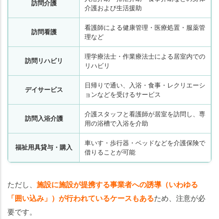
訪問介護
介護および生活援助
看護師による健康管理・医療処置・服薬管
訪問看護
理など
理学療法士・作業療法士による居室内での
訪問リハビリ
リハビリ
日帰りで通い、入浴・食事・レクリエーシ
デイサービス
ョンなどを受けるサービス
介護スタッフと看護師が居室を訪問し、専
訪問入浴介護
用の浴槽で入浴を介助
車いす・歩行器・ベッドなどを介護保険で
福祉用具貸与・購入
借りることが可能
ただし、
施設に施設が提携する事業者への誘導（いわゆる
「囲い込み」）が行われているケースもある
ため、注意が必
要です。