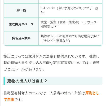
1.4〜1.8m（車いす対応のバリアフリー設
廊下幅
計）
食堂・浴室（個浴・機械浴）・ラウンジ・
主な共用スペース
相談室 など
施設のルールの範囲内で可能な場合が多い
持ち込み家具
（テレビ・家電など）
施設によっては家具付きの居室も提供されています。引越し
時の荷物の量や持ち込み可能な家具家電家については、施設
ごとにルールがあります。
建物の出入りは自由？
住宅型有料老人ホームでは、入居者の外出・外泊は
原則とし
て自由
です。