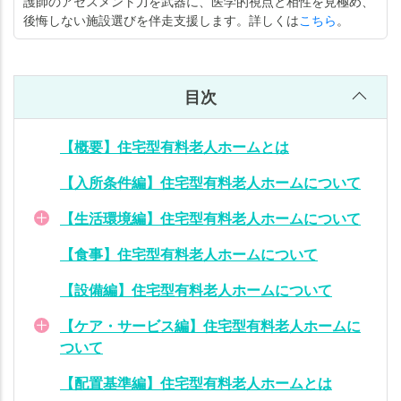
護師のアセスメント力を武器に、医学的視点と相性を見極め、
サー
後悔しない施設選びを伴走支援します。詳しくは
こちら
。
ビス
編】
住宅
目次
型有
料老
人ホ
【概要】住宅型有料老人ホームとは
ーム
につ
【入所条件編】住宅型有料老人ホームについて
いて
【生活環境編】住宅型有料老人ホームについて
【配
【食事】住宅型有料老人ホームについて
置基
準
【設備編】住宅型有料老人ホームについて
編】
住宅
【ケア・サービス編】住宅型有料老人ホームに
型有
ついて
料老
【配置基準編】住宅型有料老人ホームとは
人ホ