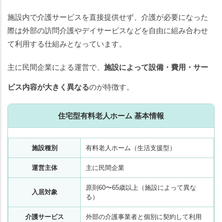
につ
いて
施設内で介護サービスを直接提供せず、介護が必要になった
際は外部の訪問介護やデイサービスなどを自由に組み合わせ
ま
て利用する仕組みとなっています。
と
め
主に民間企業による運営で、
施設によって設備・費用・サー
ビス内容が大きく異なる
のが特徴す。
住宅型有料老人ホーム 基本情報
施設種別
有料老人ホーム（生活支援型）
運営主体
主に民間企業
原則60〜65歳以上（施設によって異な
入居対象
る）
介護サービス
外部の介護事業者と個別に契約して利用