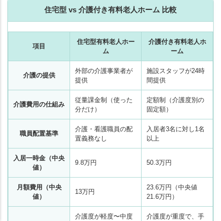
住宅型 vs 介護付き有料老人ホーム 比較
住宅型有料老人ホー
介護付き有料老人ホ
項目
ム
ーム
外部の介護事業者が
施設スタッフが24時
介護の提供
提供
間提供
従量課金制（使った
定額制（介護度別の
介護費用の仕組み
分だけ）
固定額）
介護・看護職員の配
入居者3名に対し1名
職員配置基準
置義務なし
以上
入居一時金（中央
9.8万円
50.3万円
値）
老人ホームの
老人ホームの
知りたいことがわかる
知りたいことがわかる
月額費用（中央
23.6万円（中央値
13万円
値）
21.6万円）
介護度が軽度〜中度
介護度が重度で、手