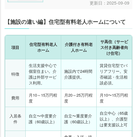
更新日：2025-09-09
【施設の違い編】住宅型有料老人ホームについて
サ高住（サービ
住宅型有料老人
介護付き有料老
項目
ス付き高齢者向
ホーム
人ホーム
け住宅）
生活支援中心で
賃貸住宅型でバ
個室住まい。介
施設内で24時間
リアフリー。安
特徴
護は外部サービ
介護提供。
否確認・生活相
ス利用。
談必須。
月10～15万円程
月20～25万円程
月10〜15万円程
費用
度
度
度
自立中心（65歳
入居条
自立〜中度要介
自立〜重度要介
以上）、介護型
件
護（60歳以上）
護（60歳以上）
は要支援以上可
食事・入浴・排