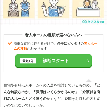
ーム
につ
いて
【生
活環
境
老人ホームの種類が選べない方へ
編】
簡単な質問に答えるだけで、
条件にピッタリ
の
老人ホー
住宅
ムの種類
がわかります
型有
料老
診断スタート
最短1分
人ホ
ーム
につ
いて
住宅型有料老人ホームへの入居を検討しているものの、
「ど
【食
んな施設なのか」「費用はいくらかかるのか」「介護付き有
事】
料老人ホームとどう違うのか」
など、疑問をお持ちの方も多
住宅
いのではないでしょうか。
型有