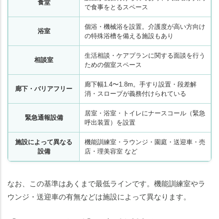
食堂
で食事をとるスペース
個浴・機械浴を設置。介護度が高い方向け
浴室
の特殊浴槽を備える施設もあり
生活相談・ケアプランに関する面談を行う
相談室
ための個室スペース
廊下幅1.4〜1.8m。手すり設置・段差解
廊下・バリアフリー
消・スロープが義務付けられている
居室・浴室・トイレにナースコール（緊急
緊急通報設備
呼出装置）を設置
施設によって異なる
機能訓練室・ラウンジ・園庭・送迎車・売
設備
店・理美容室 など
なお、この基準はあくまで最低ラインです。機能訓練室やラ
ウンジ・送迎車の有無などは施設によって異なります。