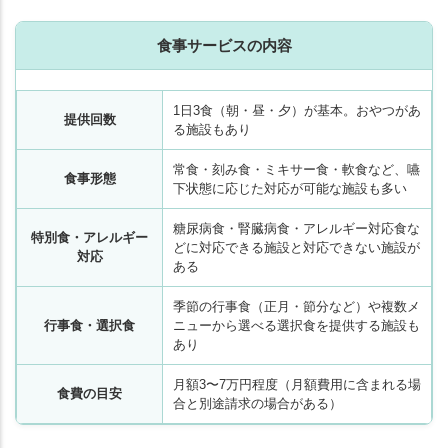
食事サービスの内容
1日3食（朝・昼・夕）が基本。おやつがあ
提供回数
る施設もあり
常食・刻み食・ミキサー食・軟食など、嚥
食事形態
下状態に応じた対応が可能な施設も多い
糖尿病食・腎臓病食・アレルギー対応食な
特別食・アレルギー
どに対応できる施設と対応できない施設が
対応
ある
季節の行事食（正月・節分など）や複数メ
行事食・選択食
ニューから選べる選択食を提供する施設も
あり
月額3〜7万円程度（月額費用に含まれる場
食費の目安
合と別途請求の場合がある）