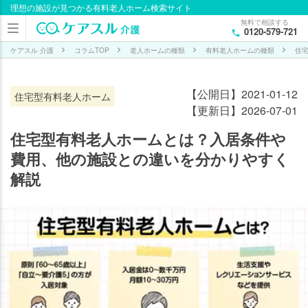
理想の施設が見つかる有料老人ホーム検索サイト
目次
無料で相談する
0120-579-721
【概
要】
ケアスル 介護
コラムTOP
老人ホームの種類
有料老人ホームの種類
住
住宅
型有
【公開日】2021-01-12
住宅型有料老人ホーム
料老
【更新日】2026-07-01
人ホ
ーム
住宅型有料老人ホームとは？入居条件や
とは
費用、他の施設との違いを分かりやすく
解説
【入
所条
件
編】
住宅
型有
料老
人ホ