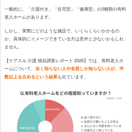
る
人
一般的に、「介護付き」「住宅型」「健康型」の3種類の有料
の
老人ホームがあります。
口
コ
しかし、実際にどのような施設で、いくらくらいかかるの
ミ
か、具体的にイメージできている方は意外と少ないかもしれ
ません。
有
料
【ケアスル 介護 独自調査レポート 2026】では、有料老人ホ
老
ームについて、
全く知らない人や名前しか知らない人が、半
人
ホ
数以上を占めるという結果
も出ています。
ー
ム
入
居
ま
で
の