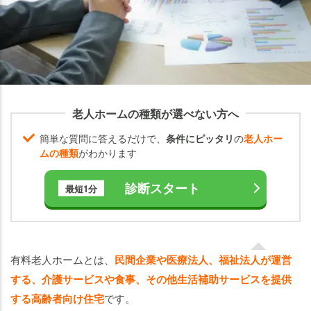
いく
ら？
有
料
老
人
老人ホームの種類が選べない方へ
ホ
ー
簡単な質問に答えるだけで、
条件にピッタリ
の
老人ホー
ム
ムの種類
がわかります
を
実
診断スタート
最短1分
際
に
利
用
有料老人ホームとは、
民間企業や医療法人、福祉法人が運営
し
する、介護サービスや食事、その他生活補助サービスを提供
て
い
する高齢者向け住宅
です。