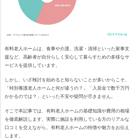
5
つ
の
ス
テ
ッ
プ
有料老人ホームは、食事や介護、洗濯・清掃といった家事支
援など、高齢者が自分らしく安心して暮らすための多様なサ
有
料
ービスを提供しています。
老
しかし、いざ検討を始めると知らないことが多いからこそ、
人
ホ
「特別養護老人ホームと何が違うの？」「入居金で数千万円
ー
かかるのでは？」といった不安や疑問が尽きません。
ム
に
そこで本記事では、有料老人ホームの基礎知識や費用の相場
つ
を徹底解説します。実際に施設を利用している方のリアルな
い
口コミを交えながら、有料老人ホームの特徴や魅力をお伝え
て
します。