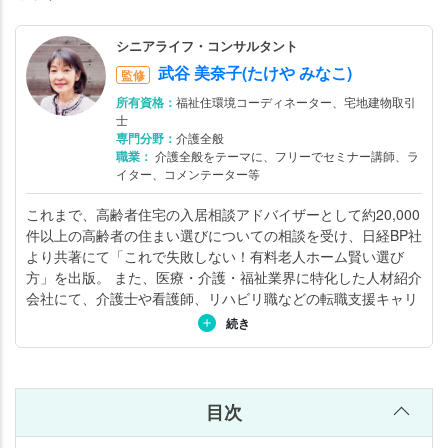
の
ま
シニアライフ・コンサルタント
と
武谷 美奈子(たけや みなこ)
め
監修
所有資格：
福祉住環境コーディネーター、宅地建物取引
士
専門分野：
介護全般
職業：
介護全般をテーマに、フリーでセミナー講師、ラ
イター、コメンテーター等
これまで、高齢者住宅の入居相談アドバイザーとして約20,000
件以上の高齢者の住まい選びについての相談を受け、日経BP社
より共著にて「これで失敗しない！有料老人ホーム賢い選び
方」を出版。 また、医療・介護・福祉業界に特化した人材紹介
会社にて、介護士や看護師、リハビリ職などの転職支援キャリ
アアドバイザーにも従事。 利用者・家族・介護従事者の視点を
続き
持ち合わせ、「高齢者住宅の選び方」「介護と仕事の両立」な
ど介護全般をテーマとしたセミナーの講師をする傍ら、テレ
ビ・新聞・雑誌などでコメンテーターとして活躍。詳しくは
こ
ちら
。
目次