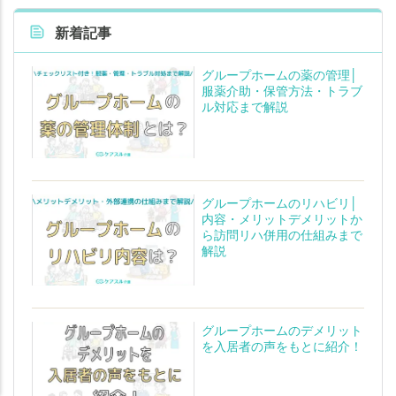
新着記事
グループホームの薬の管理│
服薬介助・保管方法・トラブ
ル対応まで解説
グループホームのリハビリ│
内容・メリットデメリットか
ら訪問リハ併用の仕組みまで
解説
グループホームのデメリット
老人ホームの
老人ホームの
知りたいことがわかる
知りたいことがわかる
を入居者の声をもとに紹介！