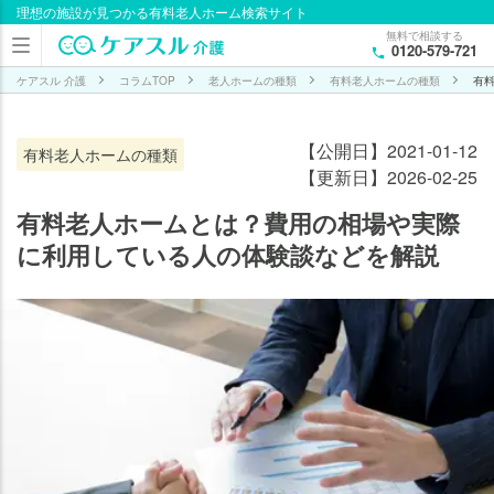
理想の施設が見つかる有料老人ホーム検索サイト
目次
無料で相談する
0120-579-721
有
料
ケアスル 介護
コラムTOP
老人ホームの種類
有料老人ホームの種類
有
老
人
【公開日】2021-01-12
有料老人ホームの種類
ホ
【更新日】2026-02-25
ー
ム
有料老人ホームとは？費用の相場や実際
と
に利用している人の体験談などを解説
は
有料
老人
ホー
ムに
かか
る費
用は