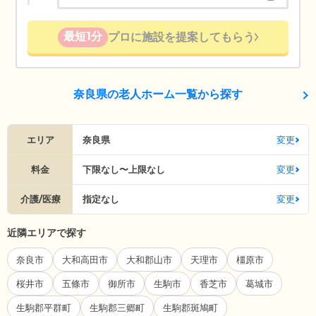
最短1分
プロに施設を提案してもらう
奈良県の老人ホーム一覧から探す
エリア
奈良県
変更
料金
下限なし〜上限なし
変更
介護/医療
指定なし
変更
近隣エリアで探す
奈良市
大和高田市
大和郡山市
天理市
橿原市
桜井市
五條市
御所市
生駒市
香芝市
葛城市
生駒郡平群町
生駒郡三郷町
生駒郡斑鳩町