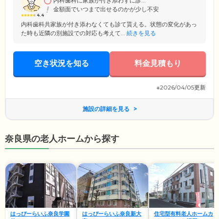
内科歯科に家族が付き添わずに診...
金額面でいつまで出せるのかが少し不安
4.4
内科歯科共家族が付き添わなくても診て貰える。状態の変化があっ
た時も近隣の別施設での対応も考えて...
続きを見る
空き状況を知る
料金見積もり
※2026/04/05更新
施設の詳細を見る
奈良県の老人ホームから探す
はっぴーらいふ奈良学園
はっぴーらいふ奈良新大
住宅型有料老人ホームカ