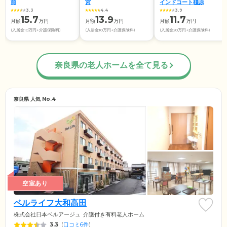
前
宮
インドコート橿原
3.3
4.4
3.9
15.7
13.9
11.7
月額
万円
月額
万円
月額
万円
(入居金10万円+介護保険料)
(入居金10万円+介護保険料)
(入居金20万円+介護保険料)
奈良県の老人ホームを全て見る
奈良県 人気 No.4
空室あり
ベルライフ大和高田
株式会社日本ベルアージュ
介護付き有料老人ホーム
3.3
(
口コミ6件
)