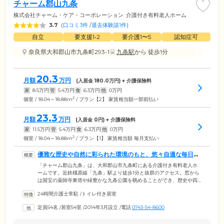
チャーム郡山九条
株式会社チャーム・ケア・コーポレーション
介護付き有料老人ホーム
3.7
(
口コミ3件
/
退去体験談1件
)
自立
要支援1•2
要介護1〜5
認知症可
奈良県大和郡山市九条町293-1
九条駅
から 徒歩1分
20.3
月額
万円
(入居金
180.0
万円) + 介護保険料
家
8.5
万円
管
5.4
万円
食
6.3
万円
他
0
万円
2
個室 / 18.04～18.88m
/ プラン【2】 家賃相当額一部前払い
23.3
月額
万円
(入居金
0
円) + 介護保険料
家
11.5
万円
管
5.4
万円
食
6.3
万円
他
0
万円
2
個室 / 18.04～18.88m
/ プラン【1】 家賃相当額 毎月支払い
優雅な歴史や自然に彩られた環境のもと、悠々自適な毎日を
お楽しみください
「チャーム郡山九条」は、大和郡山市九条町にある介護付き有料老人ホ
ームです。近鉄橿原線「九条」駅より徒歩1分と抜群のアクセス。窓から
は国宝の薬師寺東塔や緑豊かな九条公園を眺めることができ、歴史や四
季を身近に感じていただけます。館内は空間デザインにこだわり、ホテ
24時間介護士常駐
/
トイレ付き居室
ルのような高級感と安らぎに満ちた住環境を実現。開放的なエントラン
スホールやダイニング、落ち着きあるカフェスペース、訪問理美容に対
定員54名
/
居室54室
/
2014年3月設立
/
電話
0743-54-8600
応したサロンなどをご用意しています。気分の赴くまま、趣味の活動で
盛り上がったり、ゆったりと読書をしたりと、悠々自適な毎日をお楽し