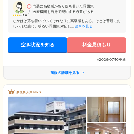
みください。全居室にはナースコールを完備。お困りの際にはすぐにス
タッフが駆け付けます。
内装に高級感があり落ち着いた雰囲気
医療機関を自身で契約する必要がある
3.8
なかはは落ち着いていてそれなりに高級感もある。そとは普通にお
しゃれな感じ。明るい雰囲気 対応し...
続きを見る
空き状況を知る
料金見積もり
※2026/07/10更新
施設の詳細を見る
奈良県 人気 No.3