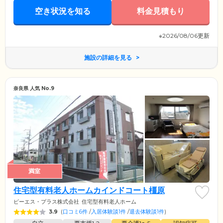
空き状況を知る
料金見積もり
※2026/08/06更新
施設の詳細を見る
奈良県 人気 No.9
満室
住宅型有料老人ホームカインドコート橿原
ピーエス・プラス株式会社
住宅型有料老人ホーム
3.9
(
口コミ6件
/
入居体験談1件
/
退去体験談1件
)