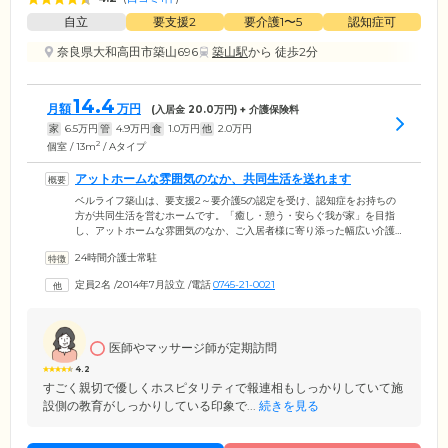
自立
要支援2
要介護1〜5
認知症可
奈良県大和高田市築山696
築山駅
から 徒歩2分
14.4
月額
万円
(入居金
20.0
万円) + 介護保険料
家
6.5
万円
管
4.9
万円
食
1.0
万円
他
2.0
万円
2
個室 / 13m
/ Aタイプ
アットホームな雰囲気のなか、共同生活を送れます
ベルライフ築山は、要支援2～要介護5の認定を受け、認知症をお持ちの
方が共同生活を営むホームです。「癒し・憩う・安らぐ我が家」を目指
し、アットホームな雰囲気のなか、ご入居者様に寄り添った幅広い介護
サービスをご提供しています。当ホームでは、最大9名でグループを組
24時間介護士常駐
み、家事などを分担して行うユニットケアを採用。お一人おひとりが
「できること」「できないこと」を把握し、自立を促します。また、看
定員2名
/
2014年7月設立
/
電話
0745-21-0021
護師が常駐しており、お体に不安がある方でも安心です。みなさまにイ
キイキとした毎日を送っていただけるよう、日々ケアに努めています。
医師やマッサージ師が定期訪問
4.2
すごく親切で優しくホスピタリティで報連相もしっかりしていて施
設側の教育がしっかりしている印象で...
続きを見る