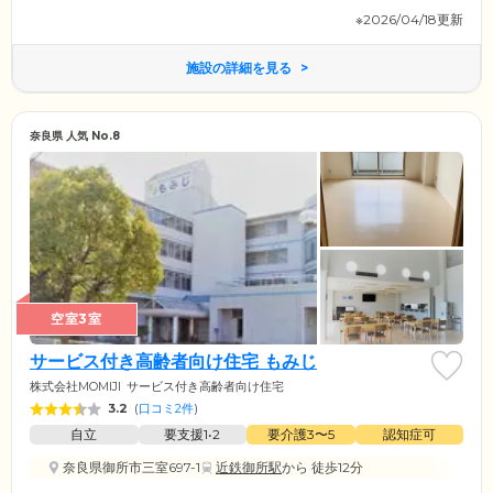
※2026/04/18更新
施設の詳細を見る
奈良県 人気 No.8
空室3室
サービス付き高齢者向け住宅 もみじ
株式会社MOMIJI
サービス付き高齢者向け住宅
3.2
(
口コミ2件
)
自立
要支援1•2
要介護3〜5
認知症可
奈良県御所市三室697-1
近鉄御所駅
から 徒歩12分