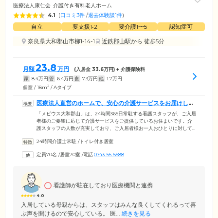
医療法人康仁会
介護付き有料老人ホーム
4.1
(
口コミ3件
/
退去体験談1件
)
自立
要支援1•2
要介護1〜5
認知症可
奈良県大和郡山市柳1-14-1
近鉄郡山駅
から 徒歩5分
23.8
月額
万円
(入居金
33.6
万円) + 介護保険料
家
8.4
万円
管
6.4
万円
食
7.3
万円
他
1.7
万円
2
個室 / 18m
/ Aタイプ
医療法人直営のホームで、安心の介護サービスをお届けしま
す
「メビウス大和郡山」は、24時間365日常駐する看護スタッフが、ご入居
者様のご要望に応じて介護サービスをご提供しているお住まいです。介
護スタッフの人数が充実しており、ご入居者様お一人おひとりに対して
かけられる時間が多いため、手厚いサービスをご提供することができま
24時間介護士常駐
/
トイレ付き居室
す。さらに、常勤の看護師も基準より多い人数で運営しており、ご入居
者様の健康管理を支援。西の京病院との連携で、迅速な医療対応も行え
定員70名
/
居室70室
/
電話
0743-55-5588
ます。また、清掃、洗濯、買い物の代行など、日常生活における援助サ
ービスも行っております。要介護認定の手続き代行も可能ですので、必
要に応じてお申し付けください。
看護師が駐在しており医療機関と連携
4.0
入居している母親からは、スタッフはみんな良くしてくれるって喜
ぶ声を聞けるので安心している。 医...
続きを見る