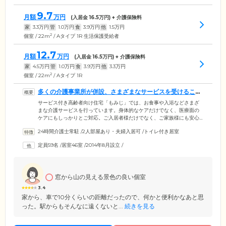
9.7
月額
万円
(入居金
16.5
万円) + 介護保険料
家
3.3
万円
管
1.0
万円
食
3.9
万円
他
1.5
万円
2
個室 / 22m
/ Aタイプ 1R 生活保護受給者
12.7
月額
万円
(入居金
16.5
万円) + 介護保険料
家
4.5
万円
管
1.0
万円
食
3.9
万円
他
3.3
万円
2
個室 / 22m
/ Aタイプ 1R
多くの介護事業所が併設、さまざまなサービスを受けること
ができます
サービス付き高齢者向け住宅「もみじ」では、お食事や入浴などさまざ
まな介護サービスを行っています。身体的なケアだけでなく、医療面の
ケアにもしっかりとご対応。ご入居者様だけでなく、ご家族様にも安心
いただける体制を整えています。施設内には、24時間介護スタッフが常
24時間介護士常駐
/
2人部屋あり・夫婦入居可
/
トイレ付き居室
駐しているヘルパーステーションのほか、ケアプランセンター、デイサ
ービス、福祉機器レンタルサービスの各事業所が併設。ご入居者様が必
定員59名
/
居室46室
/
2014年8月設立
/
要とするサービスを迅速かつ的確にご提供することができます。それぞ
れの事業所が連携し、介護度の高い方や日常的に医療ケアを必要とされ
る方もご入居いただけるように、できる限りのサポートをいたします。
窓から山の見える景色の良い個室
3.4
家から、車で10分くらいの距離だったので、何かと便利かなあと思
った。駅からもそんなに遠くないと...
続きを見る