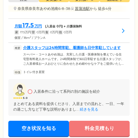
奈良県奈良市あやめ池南6-8-38
菖蒲池駅
から 徒歩4分
17.5
月額
万円
(入居金
0
円) + 介護保険料
家
17.5
万円
管
0
万円
食
0
万円
他
0
万円
2
個室 / 18m
/ プランA
介護スタッフは24時間常駐、看護師も日中常駐しています
スーパー・コートあやめ池は、充実した介護・医療体制を整えている住
宅型有料老人ホームです。24時間体制で365日常駐する介護スタッフが、
ご入居者様お一人おひとりに合わせたきめ細やかなケアをご提供いたし
ます。また看護師も日中常駐しておりますので、日常の健康サポートは
トイレ付き居室
もちろんのこと服薬管理や胃ろうなどの医療的ケアもお任せください。
さらに提携する医療機関が、2週間に1回の訪問診療を実施。緊急時には
昼夜を問わず24時間迅速に対応いたします。入院や検査が必要な場合に
は、総合病院が受け入れる体制も整えていますのでご安心ください。
入居条件に沿って系列の別の施設を紹介
5.0
まとめてある資料を提供くださり、入居までの流れと、一日、一年
の過ごし方など丁寧な説明がありまし...
続きを見る
空き状況を知る
料金見積もり