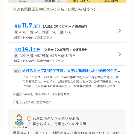
自立
要支援1•2
要介護1〜5
認知症可
奈良県橿原市中町208-3
新ノ口駅
から 徒歩17分
11.7
月額
万円
(入居金
20.0
万円) + 介護保険料
家
4.0
万円
管
4.5
万円
食
1.5
万円
他
1.7
万円
2
個室 / 14.04m
/ 通常プラン
14.1
月額
万円
(入居金
20.0
万円) + 介護保険料
家
4.0
万円
管
4.5
万円
食
4.2
万円
他
1.4
万円
2
個室 / 14.04m
/ 医療サポートプラン
介護スタッフ24時間常駐。日中は看護師もおり医療的ケア
も行えます
「カインドコート橿原」は、24時間切れめない安心をお届けできる、住
宅型有料老人ホームです。経験豊富な介護スタッフが24時間365日ホーム
に常駐。ご入居者様の健康確認から、お食事の提供、ご家族様とのコミ
ュニケーションまで、幅広いサービスで日常生活をサポートします。日
24時間介護士常駐
/
トイレ付き居室
中は看護師もおり、健康管理や医療的ケアにも対応。バルーン・在宅酸
素・床ずれ・ストーマ・バルーン・ペースメーカーが必要な方もご入居
定員38名
/
居室36室
/
可能です。近隣の医療機関とも連携。月2回、内科の往診もございます。
毎日、昼食前にはみなさまで嚥下体操と軽い運動を実施。いつまでも健
康なこころとからだ作りに、しっかりと力を入れています。
部屋に小さなキッチンがある
駅から遠く、電車とバスの乗り継...
3.8
職員さんも、感じよく、利用者さんに声かけをされていたり、細か