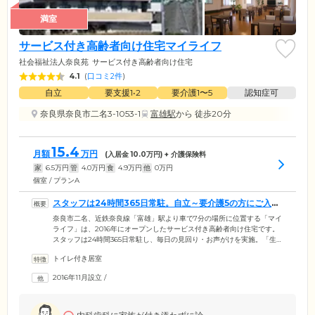
満室
サービス付き高齢者向け住宅マイライフ
社会福祉法人奈良苑
サービス付き高齢者向け住宅
4.1
(
口コミ2件
)
自立
要支援1•2
要介護1〜5
認知症可
奈良県奈良市二名3-1053-1
富雄駅
から 徒歩20分
15.4
月額
万円
(入居金
10.0
万円) + 介護保険料
家
6.5
万円
管
4.0
万円
食
4.9
万円
他
0
万円
個室 / プランA
スタッフは24時間365日常駐。自立～要介護5の方にご入居
いただけます
奈良市二名、近鉄奈良線「富雄」駅より車で7分の場所に位置する「マイ
ライフ」は、2016年にオープンしたサービス付き高齢者向け住宅です。
スタッフは24時間365日常駐し、毎日の見回り・お声がけを実施。「生活
のひととおりのことはできるけど、ひとり暮らしは不安」という方から
トイレ付き居室
要介護認定を受けた方まで、安心のサポート体制のもとで暮らしていた
だけます。日常のなかでご不安・お困りのことがあれば、お気軽にご相
2016年11月設立
/
談ください。経験豊富なスタッフが、お一人おひとりに最適なケアをご
提供いたします。また、当ホームは富雄川のほとりに位置。毎年春にな
ると川沿いの桜並木が満開に咲き誇り、季節の訪れをお楽しみいただけ
ます。