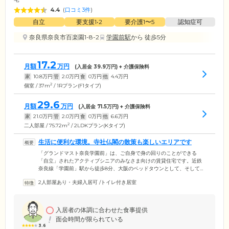
4.4
(
口コミ3件
)
自立
要支援1•2
要介護1〜5
認知症可
奈良県奈良市百楽園1-8-2
学園前駅
から 徒歩5分
17.2
月額
万円
(入居金
39.9
万円) + 介護保険料
家
10.8
万円
管
2.0
万円
食
0
万円
他
4.4
万円
2
個室 / 37m
/ 1Rプラン(F1タイプ)
29.6
月額
万円
(入居金
71.5
万円) + 介護保険料
家
21.0
万円
管
2.0
万円
食
0
万円
他
6.6
万円
2
二人部屋 / 75.72m
/ 2LDKプラン(Kタイプ)
生活に便利な環境。寺社仏閣の散策も楽しいエリアです
「グランドマスト奈良学園前」は、ご自身で身の回りのことができる
「自立」されたアクティブシニアのみなさま向けの賃貸住宅です。近鉄
奈良線「学園前」駅から徒歩8分、大阪のベッドタウンとして、そして、
名門邸宅街として知られる閑静なエリアに立地しています。駅の北側に
2人部屋あり・夫婦入居可
/
トイレ付き居室
は、医療機関や金融機関、スーパー、ドラッグストア、書店などが充
実。南側は中学・高校・大学が多数ある文教地区となっています。お買
い物に便利なほか、散策にも適した環境です。さらに、電車で少し足を
延ばせば、平城京跡や、薬師寺と唐招提寺のある西ノ京、東大寺・興福
入居者の体調に合わせた食事提供
寺・正倉院などが集まる歴史地区も。いろいろな場所に出向き、楽しい
面会時間が限られている
毎日をお過ごしください。
3.6