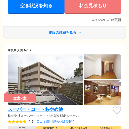
空き状況を知る
料金見積もり
※2026/07/08更新
施設の詳細を見る
奈良県 人気 No.7
空室2室
スーパー・コートあやめ池
株式会社スーパー・コート
住宅型有料老人ホーム
4.7
(
口コミ6件
/
退去体験談1件
)
自立
要支援1•2
要介護1〜5
認知症可