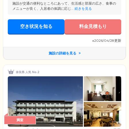
施設が交通の便利なところにあって、生活感と部屋の広さ、食事の
メニューが良く、入居者の体調に応じ...
続きを見る
空き状況を知る
料金見積もり
※2026/04/28更新
施設の詳細を見る
奈良県 人気 No.2
満室