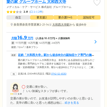
愛の家 グループホーム 大和西大寺
メディカル・ケア・サービス 株式会社
グループホーム
2.8
(
口コミ2件
)
自立
要支援2
要介護1〜5
認知症可
奈良県奈良市菅原東2-21-14
大和西大寺駅
から 徒歩8分
16.9
月額
万円
(入居金
10.0
万円) + 介護保険料
家
7.7
万円
管
1.5
万円
食
5.0
万円
他
2.8
万円
2
個室 / 12m
/ 基本プラン
近鉄「大和西大寺」駅から徒歩8分の認知症ケア専門の施設
です
愛の家グループホーム大和西大寺は、奈良市にある認知症をお持ちのご
高齢者に専門的なケアをご提供する施設です。近鉄奈良線・近鉄京都
線・近鉄橿原線「大和西大寺」駅から徒歩8分とアクセスがよく、ご家族
様のご来訪にも便利な立地。近くには東大寺、平城宮跡歴史公園、奈良
定員2名
/
2004年5月設立
/
電話
0742-52-6530
公園など国内外に有名な観光スポットがあります。住み慣れた奈良市で
笑顔あふれる心豊かな毎日をお送りいただけるよう、認知症ケアの経験
豊かなスタッフが心をこめてご入居者様をサポートいたします。ご入居
いただけるのは奈良市に住民票がある方。また医師による認知症の診断
交通に便が良い。
書と介護保険の要支援2以上の認定が必要です。
いい加減なスタッフが多いです。
2.0
交通の便が良いので、お友達が訪問しやすいのが良いと思いまし
た。見学の際に良いと思った感想は他に...
続きを見る