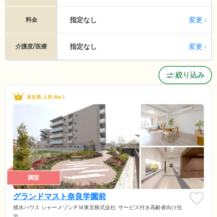
指定なし
変更
料金
指定なし
変更
介護度/医療
絞り込み
奈良県 人気 No.1
満室
グランドマスト奈良学園前
積水ハウス シャーメゾンＰＭ東京株式会社
サービス付き高齢者向け住
宅