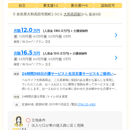
自立
要支援1•2
要介護1〜5
認知症可
奈良県大和高田市西町2-30
大和高田駅
から 徒歩5分
12.0
月額
万円
(入居金
380.0
万円) + 介護保険料
家
1.0
万円
管
6.0
万円
食
5.0
万円
他
0
万円
2
個室 / 18.12m
/ プラン【3】
16.5
月額
万円
(入居金
100.0
万円) + 介護保険料
家
5.5
万円
管
6.0
万円
食
5.0
万円
他
0
万円
2
個室 / 18.12m
/ プラン【2】
24時間365日介護サービスと生活支援サービスをご提供いた
します
ベルライフ大和高田は、ご入居者様に笑顔のある豊かな暮らしを実現し
ていただくため、お一人おひとりに愛情と情熱を持ってサービスをご提
供いたします。お一人おひとりのお体に合わせたきめ細やかな介護サー
ビスはもちろんのこと、24時間365日体制でさまざまな生活支援サービス
24時間介護士常駐
/
トイレ付き居室
に対応。快適な生活をお送りいただくことを第一に考えています。また
ご入居者様の健康管理も当施設の大きな役割です。当施設専属の看護師
定員80名
/
居室80室
/
2011年11月設立
/
電話
0745-25-4165
が毎日のバイタルチェックや服薬管理を行うほか、主治医による週1回の
往診を実施。必要に応じて歯科・眼科・皮膚科などの往診も行います。
地域の医療機関のサポート体制も万全です。
立地条件
出入り口が車の侵入路に近く危険
3.2