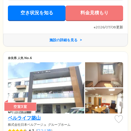
空き状況を知る
料金見積もり
※2026/07/08更新
施設の詳細を見る
奈良県 人気 No.6
空室3室
ベルライフ築山
株式会社日本ベルアージュ
グループホーム
4.2
(
口コミ1件
)