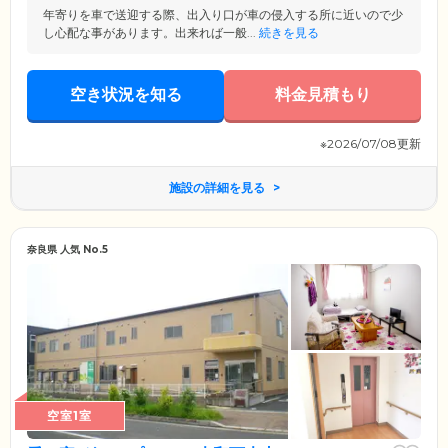
年寄りを車で送迎する際、出入り口が車の侵入する所に近いので少
し心配な事があります。出来れば一般...
続きを見る
空き状況を知る
料金見積もり
※2026/07/08更新
施設の詳細を見る
奈良県 人気 No.5
空室1室