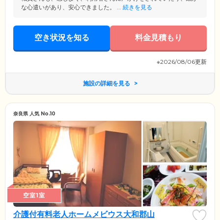
な心遣いがあり、安心できました。 ...
続きを見る
空き状況を知る
料金見積もり
※2026/08/06更新
施設の詳細を見る
奈良県 人気 No.10
空室1室
介護付有料老人ホームメビウス大和郡山