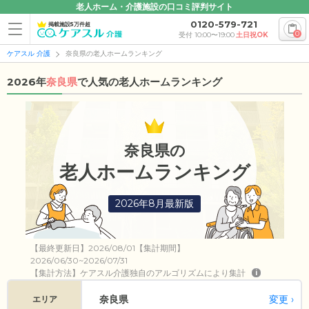
老人ホーム・介護施設の口コミ評判サイト
0120-579-721
掲載施設5万件超
0
受付 10:00〜19:00
土日祝OK
ケアスル 介護
奈良県の老人ホームランキング
2026年
奈良県
で人気の老人ホームランキング
奈良県の
老人ホームランキング
2026年8月最新版
【最終更新日】2026/08/01【集計期間】
2026/06/30~2026/07/31
【集計方法】ケアスル介護独自のアルゴリズムにより集計
i
変更
奈良県
エリア