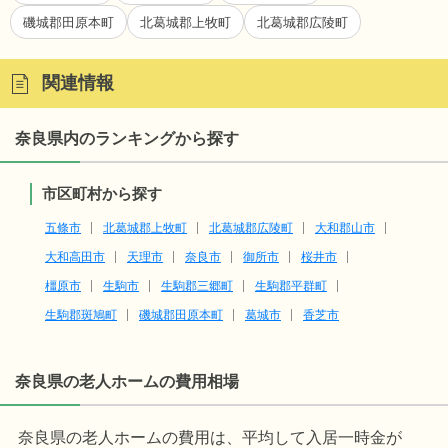
磯城郡田原本町
北葛城郡上牧町
北葛城郡広陵町
関連情報
奈良県内のランキングから探す
市区町村から探す
五條市
北葛城郡上牧町
北葛城郡広陵町
大和郡山市
大和高田市
天理市
奈良市
御所市
桜井市
橿原市
生駒市
生駒郡三郷町
生駒郡平群町
生駒郡斑鳩町
磯城郡田原本町
葛城市
香芝市
奈良県の老人ホームの費用相場
奈良県の老人ホームの費用は、平均して入居一時金が