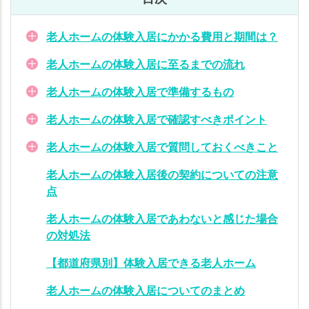
ム
の
体
老人ホームの体験入居にかかる費用と期間は？
験
老人ホームの体験入居に至るまでの流れ
入
居
老人ホームの体験入居で準備するもの
で
質
老人ホームの体験入居で確認すべきポイント
問
老人ホームの体験入居で質問しておくべきこと
し
て
老人ホームの体験入居後の契約についての注意
お
点
く
べ
老人ホームの体験入居であわないと感じた場合
き
の対処法
こ
【都道府県別】体験入居できる老人ホーム
と
老人ホームの体験入居についてのまとめ
老