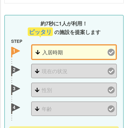
人
ホ
ー
ム
約7秒に1人が利用！
の
ピッタリ
の施設を提案します
体
STEP
験
入
1
居
後
の
2
契
約
3
に
つ
い
4
て
の
注