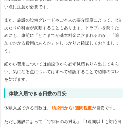
ーム
い点に注意が必要です。
老
また、施設の設備グレードやご本人の要介護度によって、1泊
人
あたりの料金が変動することもあります。トラブルを防ぐた
ホ
ー
めにも、事前に「どこまでが基本料金に含まれるのか」「追
ム
加でかかる費用はあるか」をしっかりと確認しておきましょ
の
う。
体
験
細かい費用については施設側から必ず見積もりを出してもら
入
い、気になる点についてはすべて確認することで認識のズレ
居
を防げます。
に
つ
体験入居できる日数の目安
い
て
体験入居できる日数は、
1泊2日から1週間程度
が目安です。
の
ま
ただし施設によって「1泊2日のみ対応」「1週間以上も対応可
と