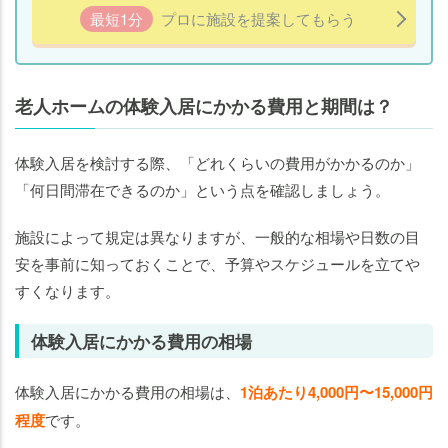
意
最短1分
プロに施設を提案してもらう
点
老
人
老人ホームの体験入居にかかる費用と期間は？
ホ
ー
体験入居を検討する際、「どれくらいの費用がかかるのか」
ム
「何日間滞在できるのか」という点を確認しましょう。
の
体
施設によって規定は異なりますが、一般的な相場や日数の目
験
安を事前に知っておくことで、予算やスケジュールを立てや
入
すくなります。
居
で
あ
体験入居にかかる費用の相場
わ
な
体験入居にかかる費用の相場は、
1泊あたり4,000円〜15,000円
い
程度
です。
と