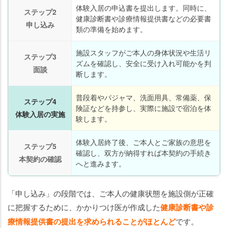
体験入居の申込書を提出します。同時に、
ステップ2
健康診断書や診療情報提供書などの必要書
申し込み
類の準備を始めます。
施設スタッフがご本人の身体状況や生活リ
ステップ3
ズムを確認し、安全に受け入れ可能かを判
面談
断します。
普段着やパジャマ、洗面用具、常備薬、保
ステップ4
険証などを持参し、実際に施設で宿泊を体
体験入居の実施
験します。
体験入居終了後、ご本人とご家族の意思を
ステップ5
確認し、双方が納得すれば本契約の手続き
本契約の確認
へと進みます。
「申し込み」の段階では、ご本人の健康状態を施設側が正確
に把握するために、かかりつけ医が作成した
健康診断書や診
療情報提供書の提出を求められることがほとんど
です。