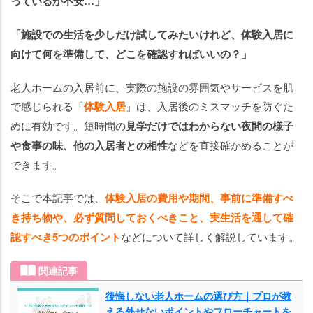
っているか不安…」
の
体
「施設での生活を少しだけ試してみたいけれど、体験入居に
験
入
向けて何を準備して、どこを確認すればいいの？」
居
で
老人ホームの入居前に、実際の施設の雰囲気やサービスを肌
準
で感じられる「
体験入居
」は、入居後のミスマッチを防ぐた
備
めに有効です。短時間の
見学だけではわからない夜間の様子
す
や食事の味、他の入居者との相性
などを直接確かめることが
る
できます。
も
の
そこで本記事では、
体験入居の費用や期間、事前に準備すべ
老
き持ち物や、必ず質問しておくべきこと、実生活を通して確
人
認すべき5つのポイント
などについて詳しく解説しています。
ホ
ー
関連記事
ム
後悔しない老人ホームの選び方｜プロが教
の
える外せないポイントやフローチャートを