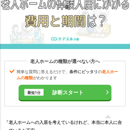
の
体
験
入
居
に
至
る
ま
老人ホームの種類が選べない方へ
で
の
簡単な質問に答えるだけで、
条件にピッタリ
の
老人ホー
流
ムの種類
がわかります
れ
診断スタート
最短1分
老
人
ホ
ー
「老人ホームへの入居を考えているけれど、本当に本人に合
ム