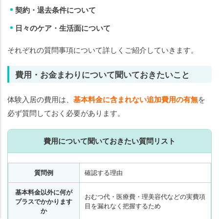
契約・退去条件について
日々のケア・生活面について
それぞれの質問事項について詳しくご紹介していきます。
費用・お金まわりについて聞いておきたいこと
体験入居の費用は、
基本料金に含まれない追加費用の有無
を
必ず質問しておく必要があります。
費用について聞いておきたい質問リスト
質問例
確認する理由
老人ホームの
老人ホームの
知りたいことがわかる
知りたいことがわかる
基本料金以外に何が
おむつ代・医療費・理美容代などの実費項
プラスでかかります
目を漏れなく把握するため
か