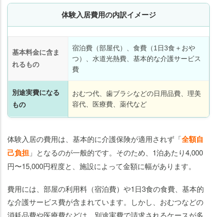
感
体験入居費用の内訳イメージ
じ
た
場
宿泊費（部屋代）、食費（1日3食＋おや
合
基本料金に含ま
つ）、水道光熱費、基本的な介護サービス
の
れるもの
費
対
処
別途実費になる
おむつ代、歯ブラシなどの日用品費、理美
法
容代、医療費、薬代など
もの
【都
道府
体験入居の費用は、基本的に介護保険が適用されず「
全額自
県
己負担
」となるのが一般的です。そのため、1泊あたり4,000
別】
体験
円〜15,000円程度と、施設によって金額に幅があります。
入居
でき
費用には、部屋の利用料（宿泊費）や1日3食の食費、基本的
る老
な介護サービス費が含まれています。しかし、おむつなどの
人ホ
消耗品費や医療費などは、別途実費で請求されるケースが多