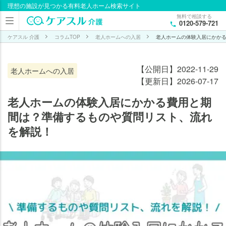
理想の施設が見つかる有料老人ホーム検索サイト
目次
無料で相談する
0120-579-721
老人
ホー
ケアスル 介護
コラムTOP
老人ホームへの入居
老人ホームの体験入居にかか
ムの
体験
【公開日】2022-11-29
老人ホームへの入居
入居
【更新日】2026-07-17
にか
かる
老人ホームの体験入居にかかる費用と期
費用
間は？準備するものや質問リスト、流れ
と期
を解説！
間
は？
老
人
ホ
ー
ム