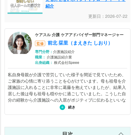
体
紹介
験
入
更新日：2026-07-22
居
で
ケアスル 介護 ケアアドバイザー部門マネージャー
確
前北 栞里（まえきた しおり）
監修
認
す
専門分野：
介護施設紹介
職業：
介護施設紹介業
べ
出身組織：
株式会社Speee
き
ポ
私自身母親が介護で苦労していた様子を間近で見ていたため、
イ
ご家族の心情に寄り添うことを心がけています。母も祖母を介
護施設に入れることに非常に葛藤を抱えていましたが、結果入
ン
居した後は母も祖母も穏やかに過ごしていました。こうした自
ト
分の経験から介護施設への入居がポジティブに伝わるといいな
と思い日々ご家族とお話ししています。詳しくは
こちら
。
老
続き
人
ホ
ー
目次