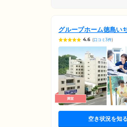
グループホーム徳島い
4.6
(
口コミ3件
)
満室
空き状況を知