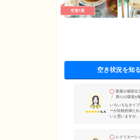
空室1室
空き状況を知
部屋が個室仕
周りの環境が
いろいろなタイプ
ーが比較的保たれ
4.4
いと思いますが、
レクリエーシ