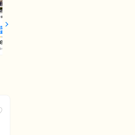
宅型有料老人ホームイ
モ藍住
3.9
8.5
万円
金0万円+介護保険料)