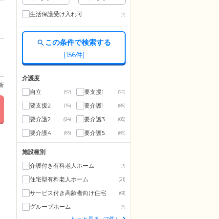
生活保護受け入れ可
(7)
この条件で検索する
(
156
件)
介護度
更新
自立
要支援1
(57)
(70)
要支援2
要介護1
(76)
(85)
要介護2
要介護3
(84)
(85)
要介護4
要介護5
(85)
(86)
施設種別
介護付き有料老人ホーム
(3)
住宅型有料老人ホーム
(21)
サービス付き高齢者向け住宅
(61)
グループホーム
(6)
もっと見る（7件）