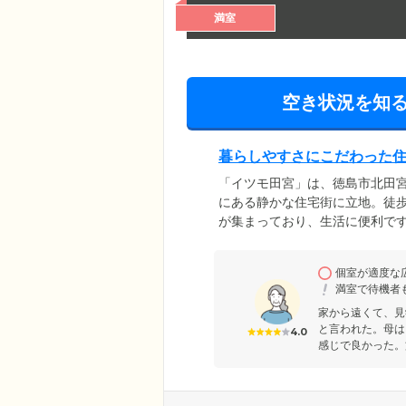
満室
空き状況を知
暮らしやすさにこだわった
「イツモ田宮」は、徳島市北田
にある静かな住宅街に立地。徒
が集まっており、生活に便利で
用。主要な扉は引き戸で統一し
ています。全39戸のお部屋には
個室が適度な
合わせて外食やお散歩に出かけ
満室で待機者
イフをお楽しみください。
家から遠くて、見
と言われた。母は
4.0
感じで良かった。