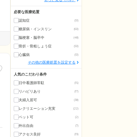
必要な医療処置
認知症
(51)
糖尿病・インスリン
(60)
脳梗塞・脳卒中
(48)
骨折・骨粗しょう症
(50)
心臓病
(51)
その他の医療処置を設定する
人気のこだわり条件
日中看護師常駐
(15)
リハビリあり
(17)
夫婦入居可
(38)
レクリエーション充実
(22)
ペット可
(2)
外出自由
(7)
アクセス良好
(19)