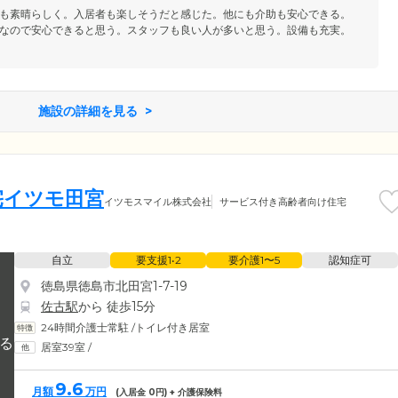
も素晴らしく。入居者も楽しそうだと感じた。他にも介助も安心できる。
なので安心できると思う。スタッフも良い人が多いと思う。設備も充実。
施設の詳細を見る
宅イツモ田宮
イツモスマイル株式会社
サービス付き高齢者向け住宅
自立
要支援1•2
要介護1〜5
認知症可
徳島県徳島市北田宮1-7-19
佐古駅
から 徒歩15分
24時間介護士常駐
/
トイレ付き居室
居室39室
/
9.6
月額
万円
(入居金
0
円) + 介護保険料