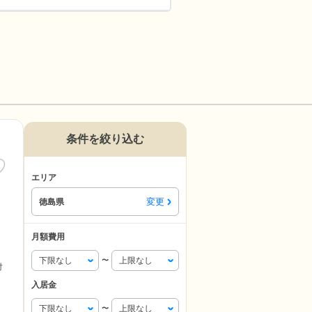
条件を絞り込む
エリア
変更
徳島県
月額費用
〜
付
入居金
〜