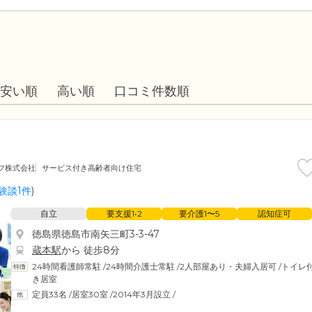
安い順
高い順
口コミ件数順
フ株式会社
サービス付き高齢者向け住宅
験談1件
)
自立
要支援1•2
要介護1〜5
認知症可
徳島県徳島市南矢三町3-3-47
蔵本駅
から 徒歩8分
24時間看護師常駐
/
24時間介護士常駐
/
2人部屋あり・夫婦入居可
/
トイレ
き居室
定員33名
/
居室30室
/
2014年3月設立
/