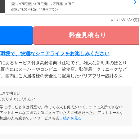
家
2.9
万円
管
4.0
万円
食
1.7
万円
他
1.0
万円
2
個室 / 18.02~18.2m
/ 基本プラン
※2026/05/29
る
料金見積もり
住環境で、快適なシニアライフをお楽しみください
宮にあるサービス付き高齢者向け住宅です。雄大な新町川のほとり
歩圏内にはスーパーやコンビニ、飲食店、郵便局、クリニックなど
す。館内はご入居者様の安全性に配慮したバリアフリー設計を採
、随所に手すりを設置することで、車いすの方も安心の環境を整え
トイレや洗面台、収納、ナースコールなどを完備。もちろん気分に
広さで明るい
ることも自由です。いつまでもご自身のペースで、快適なシニアラ
もおりすぐに入れない
学に行ったときは満室で、待ってる人も何人かいて、すぐに入所できない
アットホームな雰囲気ぐ気に入っていたのに残念だった。 アットホームな
施設の人も親切でデイサービスも楽...
続きを見る