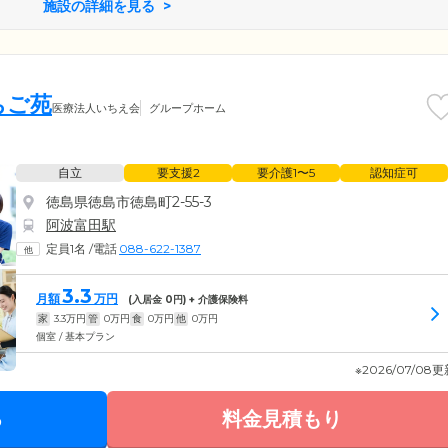
施設の詳細を見る
ちご苑
医療法人いちえ会
グループホーム
自立
要支援2
要介護1〜5
認知症可
徳島県徳島市徳島町2-55-3
阿波富田駅
定員1名
/
電話
088-622-1387
3.3
月額
万円
(入居金
0
円) + 介護保険料
家
3.3
万円
管
0
万円
食
0
万円
他
0
万円
個室 / 基本プラン
※2026/07/08
る
料金見積もり