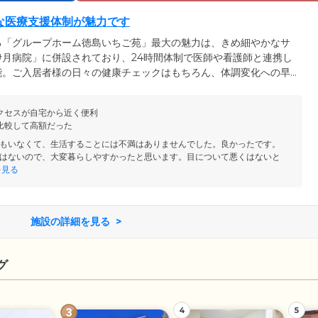
な医療支援体制が魅力です
る「グループホーム徳島いちご苑」最大の魅力は、きめ細やかなサ
月病院」に併設されており、24時間体制で医師や看護師と連携し
能。ご入居者様の日々の健康チェックはもちろん、体調変化への早
家族様が心配される夜間帯や嚥下機能の状態により急変が起こりや
ごしいただけます。また、各専門職間でのご入居者様の正確な医療
クセスが自宅から近く便利
なケアサービスを実現しています。
比較して高額だった
もいなくて、生活することには不満はありませんでした。良かったです。
はないので、大変暮らしやすかったと思います。目について悪くはないと
を見る
施設の詳細を見る
グ
4
5