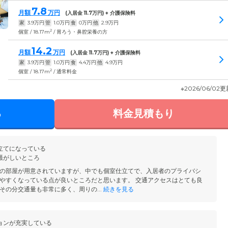
7.8
月額
万円
(入居金
11.7
万円) + 介護保険料
家
3.9
万円
管
1.0
万円
食
0
万円
他
2.9
万円
2
個室 / 18.17m
/ 胃ろう・鼻腔栄養の方
14.2
月額
万円
(入居金
11.7
万円) + 介護保険料
家
3.9
万円
管
1.0
万円
食
4.4
万円
他
4.9
万円
2
個室 / 18.17m
/ 通常料金
※2026/06/02
る
料金見積もり
立てになっている
騒がしいところ
の部屋が用意されていますが、中でも個室仕立てで、入居者のプライバシ
やすくなっている点が良いところだと思います。 交通アクセスはとても良
その分交通量も非常に多く、周りの...
続きを見る
ョンが充実している