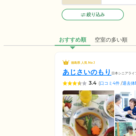
絞り込み
おすすめ順
空室の多い順
徳島県 人気 No.1
あじさいのもり
日本シニアライ
3.4
(
口コミ4件
/
退去体