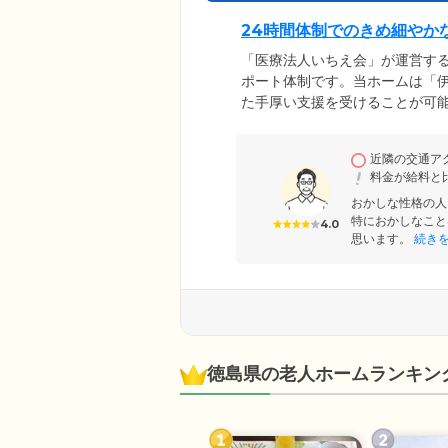
24時間体制でのきめ細やか
「医療法人いちえ会」が運営す
ポート体制です。当ホームは「伊
た手厚い支援を受けることが可
期対応に努めていますので、ご
すいお食事時も、安心してお過
近隣の交通ア
情報共有が可能なため、多角的
料金が給料と
おかしな性格の人
特におかしなこと
4.0
思います。
続き
徳島県の老人ホームランキン