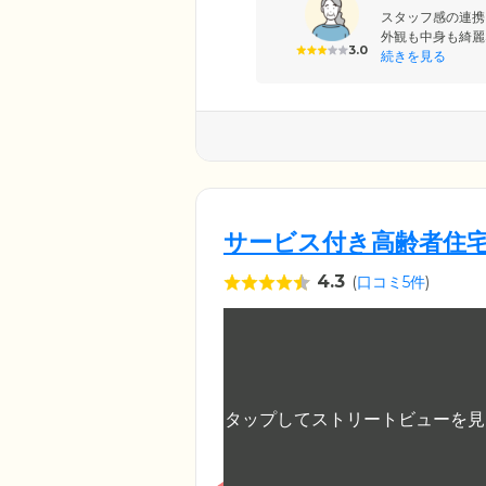
スタッフ感の連携
外観も中身も綺麗
3.0
続きを見る
サービス付き高齢者住
4.3
(
口コミ5件
)