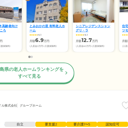
き高齢者向け
とみおかの里 有料老人ホ
シニアレジデンスシャン
住
ごころ
ーム
グリ・ラ
ツ
4.1
4.1
6.9
12.7
円
月額
万円
月額
万円
月額
介護保険料)
(入居金0万円+介護保険料)
(入居金60万円+介護保険料)
(入居
島県の老人ホームランキングを
すべて見る
イル株式会社
グループホーム
自立
要支援2
要介護1〜5
認知症可