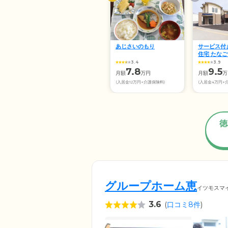
あじさいのもり
サービス付
住宅 たな
3.4
3.9
7.8
9.5
月額
万円
月額
万
(入居金12万円+介護保険料)
(入居金4万円+
徳
グループホーム恵
イツモスマ
3.6
(
口コミ8件
)