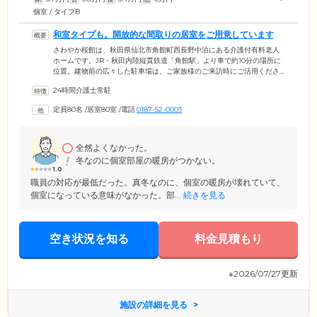
個室 / タイプB
和室タイプも。開放的な間取りの居室をご用意しています
さわやか桜館は、秋田県仙北市角館町西長野中泊にある介護付有料老人
ホームです。JR・秋田内陸縦貫鉄道「角館駅」より車で約10分の場所に
位置。建物前の広々した駐車場は、ご家族様のご来訪時にご活用くださ
い。モザイク模様の床が特徴の食堂は、ご入居者様同士がお食事や歓談
24時間介護士常駐
に集える場所になっています。急な体調異変時に備えて、静養室も設
置。また、ご入居者様の個室は、ビルトインタイプのエアコンを付けた
定員80名
/
居室80室
/
電話
0187-52-0003
開放的な間取りです。和室もご用意し、ゆったりとおくつろぎいただけ
ます。万が一のときにも迅速な対応ができるように、全居室には緊急通
報装置を設置しています。
全然よくなかった。
冬なのに個室部屋の暖房がつかない。
1.0
職員の対応が最低だった。真冬なのに、個室の暖房が壊れていて、
個室になっている意味がなかった。部...
続きを見る
空き状況を知る
料金見積もり
※2026/07/27更新
施設の詳細を見る