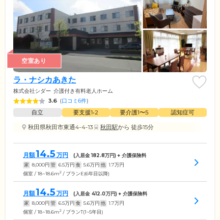
空室あり
ラ・ナシカあきた
株式会社シダー
介護付き有料老人ホーム
3.6
(
口コミ6件
)
自立
要支援1•2
要介護1〜5
認知症可
秋田県秋田市東通4-4-13
秋田駅
から 徒歩15分
14.5
月額
万円
(入居金
182.8
万円) + 介護保険料
家
8,000
円
管
6.5
万円
食
5.6
万円
他
1.7
万円
2
個室 / 18~18.6m
/ プランE(6年目以降)
14.5
月額
万円
(入居金
412.0
万円) + 介護保険料
家
8,000
円
管
6.5
万円
食
5.6
万円
他
1.7
万円
2
個室 / 18~18.6m
/ プランT(1~5年目)