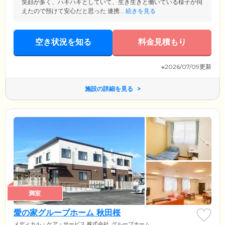
笑顔が多く、ハキハキとしていて、生き生きと働いている様子が伺
えたので預けて安心だと思った 連携...
続きを見る
空き状況を知る
料金見積もり
※2026/07/09更新
施設の詳細を見る
満室
愛の家グループホーム 秋田桜
メディカル・ケア・サービス 株式会社
グループホーム