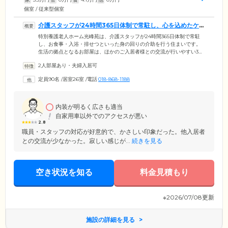
個室 / 従来型個室
介護スタッフが24時間365日体制で常駐し、心を込めたケア
を行います
特別養護老人ホーム光峰苑は、介護スタッフが24時間365日体制で常駐
し、お食事・入浴・排せつといった身の回りの介助を行う住まいです。
生活の拠点となるお部屋は、ほかのご入居者様との交流が行いやすい3～
4人部屋をご用意。お食事は、栄養バランスに配慮したメニューを1日3食
2人部屋あり・夫婦入居可
ご提供します。浴室設備は個浴のほか、大浴槽・特殊浴槽も完備。お体
の状態に合わせて、快適に清潔を保っていただけます。ご入居者様によ
定員90名
/
居室26室
/
電話
018-868-1188
り快適に、ゆとりある毎日を過ごしていただけるよう、そしてご家族様
からも安心してお任せいただけるよう、安全で健康的な生活の場をご提
供しています。
内装が明るく広さも適当
自家用車以外でのアクセスが悪い
2.8
職員・スタッフの対応が好意的で、かさしい印象だった。他入居者
との交流が少なかった。寂しい感じが...
続きを見る
空き状況を知る
料金見積もり
※2026/07/08更新
施設の詳細を見る