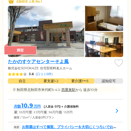
北秋田市 人気 No.1
満室
たかのすケアセンターそよ風
株式会社SOYOKAZE
住宅型有料老人ホーム
3.6
(
口コミ6件
)
自立
要支援1•2
要介護1〜5
認知症可
秋田県北秋田市米代町5-4
西鷹巣駅
から 徒歩10分
10.9
月額
万円
(入居金
0
円) + 介護保険料
家
3.5
万円
管
2.3
万円
食
3.6
万円
他
1.5
万円
2
個室 / 12m
/ 入居金0円プラン
お部屋はすべて個室。プライバシーを大切にくつろいでお過