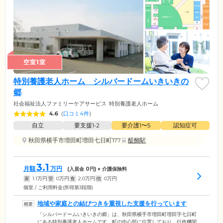
空室1室
特別養護老人ホーム シルバードームいきいきの
郷
社会福祉法人ファミリーケアサービス
特別養護老人ホーム
4.6
(
口コミ4件
)
自立
要支援1•2
要介護1〜5
認知症可
秋田県横手市増田町増田七日町177
醍醐駅
3.1
月額
万円
(入居金
0
円) + 介護保険料
家
1.1
万円
管
0
万円
食
2.0
万円
他
0
万円
個室 / ご利用料金(所得第3段階)
地域や家庭との結びつきを重視した支援を行っています
「シルバードームいきいきの郷」は、秋田県横手市増田町増田字七日町
にある特別養護老人ホームです。町の中心部に位置しており、行政機関