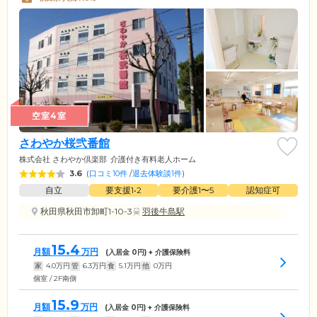
空室4室
さわやか桜弐番館
株式会社 さわやか倶楽部
介護付き有料老人ホーム
3.6
(
口コミ10件
/
退去体験談1件
)
自立
要支援1•2
要介護1〜5
認知症可
秋田県秋田市卸町1-10-3
羽後牛島駅
15.4
月額
万円
(入居金
0
円) + 介護保険料
家
4.0
万円
管
6.3
万円
食
5.1
万円
他
0
万円
個室 / 2F南側
15.9
月額
万円
(入居金
0
円) + 介護保険料