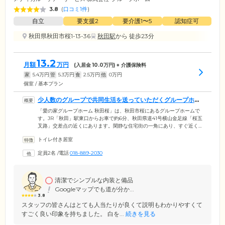
3.8
(
口コミ1件
)
自立
要支援2
要介護1〜5
認知症可
秋田県秋田市桜1-13-36
秋田駅
から 徒歩23分
13.2
月額
万円
(入居金
10.0
万円) + 介護保険料
家
5.4
万円
管
5.3
万円
食
2.5
万円
他
0
万円
個室 / 基本プラン
少人数のグループで共同生活を送っていただくグループホー
ムです
「愛の家グループホーム 秋田桜」は、秋田市桜にあるグループホームで
す。JR「秋田」駅東口からお車で約6分、秋田県道41号横山金足線「桜五
叉路」交差点の近くにあります。閑静な住宅街の一角にあり、すぐ近く
には大平川が流れる当ホームで、穏やかな暮らしをお楽しみください。
トイレ付き居室
ご入居対象は秋田市にお住まいで、要支援2または要介護1から5の認定と
医師から認知症の診断を受けた方です。当ホームではご入居者さま最大9
定員2名
/
電話
018-889-2030
名で少人数のグループをつくり、グループごとに共同生活を送っていた
だくシステムを採用。グループ内では日常の家事を分担し、できる範囲
内でご入居者さまご自身に行っていただいております。
清潔でシンプルな内装と備品
Googleマップでも道が分か...
3.8
スタッフの皆さんはとても人当たりが良くて説明もわかりやすくて
すごく良い印象を持ちました。 白を...
続きを見る