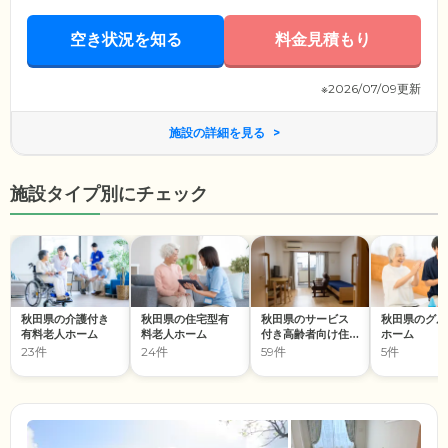
空き状況を知る
料金見積もり
※2026/07/09更新
施設の詳細を見る
施設タイプ別にチェック
秋田県の介護付き
秋田県の住宅型有
秋田県のサービス
秋田県のグル
有料老人ホーム
料老人ホーム
付き高齢者向け住
ホーム
宅
23件
24件
59件
5件