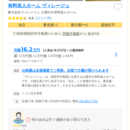
有料老人ホーム ヴィレージュ
株式会社ヴィレージュ
介護付き有料老人ホーム
4.2
(
口コミ1件
)
自立
要支援1•2
要介護1〜5
認知症可
秋田県秋田市牛島西1-6-28
羽後牛島駅
から 徒歩5分
16.2
月額
万円
(入居金
16.5
万円) + 介護保険料
家
5.5
万円
管
5.2
万円
食
5.3
万円
他
2,000
円
2
個室 / 18m
/ Aタイプ
お部屋は全室個室でご用意。自室で介護が受けられます
「ヴィレージュ」は、秋田市牛島西に位置する介護付き有料老人ホーム
です。介護を受けずに生活できる「自立」した状態の方から、要支援・
要介護の認定を受けた方まで、さまざまな身体状況の方にご入居いただ
けます。ご入居者様がお住まいになる居室は、全室個室でご用意。プラ
トイレ付き居室
イバシーの保たれた空間で、必要な介護サービスを受けながらお過ごし
いただけます。また、ホーム内は完全バリアフリー設計を採用。段差を
定員27名
/
居室27室
/
2005年10月設立
/
電話
018-884-7750
なくし、各所に手すりを取り付けているので、歩行に不安を抱えた方も
安全な移動が可能です。さらに、共用部の浴室には特殊浴槽を設置。お
ひとりでのご入浴が難しい方も、スタッフによるサポートのもと、お体
を清潔に保てます。
何かあればすぐ連絡があり安心できた
4.2