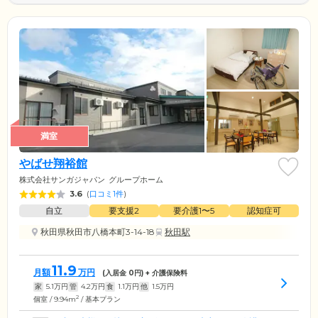
満室
やばせ翔裕館
株式会社サンガジャパン
グループホーム
3.6
(
口コミ1件
)
自立
要支援2
要介護1〜5
認知症可
秋田県秋田市八橋本町3-14-18
秋田駅
11.9
月額
万円
(入居金
0
円) + 介護保険料
家
5.1
万円
管
4.2
万円
食
1.1
万円
他
1.5
万円
2
個室 / 9.94m
/ 基本プラン