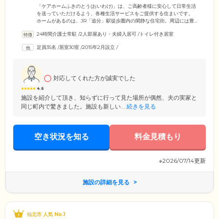
ことができます
「ケアホームふきのとう(おいわけ)」は、ご高齢者様に安心して日常生活
を送っていただけるよう、各種生活サービスをご提供する住まいです。
ホームがあるのは、JR「追分」駅徒歩圏内の閑静な住宅街。周辺には豊
かな自然が広がり、心穏やかに過ごせる環境でありながら、ご家族様や
24時間介護士常駐
/
2人部屋あり・夫婦入居可
/
トイレ付き居室
ご友人様もお気軽にお越しいただける利便性のよさが魅力です。ホーム
にはスタッフが24時間常駐し、掃除・洗濯などの生活の補助から、必要
定員35名
/
居室30室
/
2015年2月設立
/
に応じてご入浴・お食事・排せつの介助までサポート。そのほか、宅配
物・郵便物の受け取りや来客対応などのフロントサービス、生活相談な
ども承っています。
対応してくれた方が誠実でした
4.6
施設を紹介して頂き、知らずに行って見た場所が偶然、夫の実家と
同じ町内で驚きました。施設も新しい...
続きを見る
空き状況を知る
料金見積もり
※2026/07/14更新
施設の詳細を見る
仙北市 人気 No.1