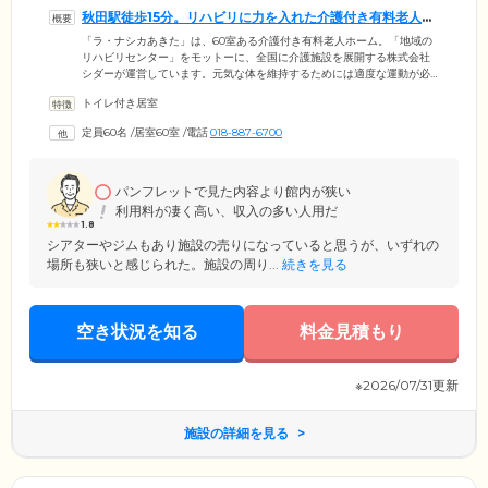
秋田駅徒歩15分。リハビリに力を入れた介護付き有料老人ホ
ームです
「ラ・ナシカあきた」は、60室ある介護付き有料老人ホーム。「地域の
リハビリセンター」をモットーに、全国に介護施設を展開する株式会社
シダーが運営しています。元気な体を維持するためには適度な運動が必
要です。充実したリハビリ機器と優しくサポートするスタッフ、一緒に
トイレ付き居室
運動を楽しめる仲間がいれば、運動嫌いな方も無理なく楽しんでいただ
けます。「リハビリが楽しい」と思える環境をご用意して、ご入居者様
定員60名
/
居室60室
/
電話
018-887-6700
の健康と生きがい作りをお手伝いをしています。介護スタッフは24時
間・365日常駐。協力医療機関との連携により、医療体制も万全です。長
く健康に過ごせるためのお手伝いを心を込めてお届けします。
パンフレットで見た内容より館内が狭い
利用料が凄く高い、収入の多い人用だ
1.8
シアターやジムもあり施設の売りになっていると思うが、いずれの
場所も狭いと感じられた。施設の周り...
続きを見る
空き状況を知る
料金見積もり
※2026/07/31更新
施設の詳細を見る