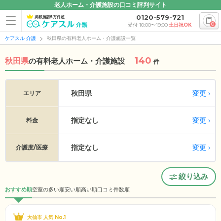
老人ホーム・介護施設の口コミ評判サイト
0120-579-721
掲載施設5万件超
0
受付 10:00〜19:00
土日祝OK
ケアスル 介護
秋田県の有料老人ホーム・介護施設一覧
140
秋田県
の
有料老人ホーム・介護施設
件
変更
秋田県
エリア
指定なし
変更
料金
指定なし
変更
介護度/医療
絞り込み
おすすめ順
空室の多い順
安い順
高い順
口コミ件数順
大仙市 人気 No.1