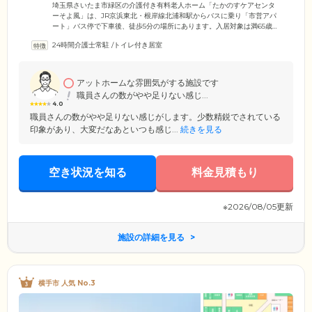
ごしいただけます
埼玉県さいたま市緑区の介護付き有料老人ホーム「たかのすケアセンタ
ーそよ風」は、JR京浜東北・根岸線北浦和駅からバスに乗り「市営アパ
ート」バス停で下車後、徒歩5分の場所にあります。入居対象は満65歳以
上で身の回りのことがご自身でできる「自立」の方と、要支援・要介護
24時間介護士常駐
/
トイレ付き居室
の認定を受けている方。インスリン投与や胃ろう、透析、ストーマなど
医療的な処置が日常的に必要な方や、認知症の方のご入居についてもご
相談に応じます。67室あるお部屋は全室個室で、介護ベッド、トイレ、
洗面台、エアコンがついております。プライベートな時間を大切に、ゆ
アットホームな雰囲気がする施設です
ったりくつろいでお過ごしください。
職員さんの数がやや足りない感じ...
4.0
職員さんの数がやや足りない感じがします。少数精鋭でされている
印象があり、大変だなあといつも感じ...
続きを見る
空き状況を知る
料金見積もり
※2026/08/05更新
施設の詳細を見る
横手市 人気 No.3