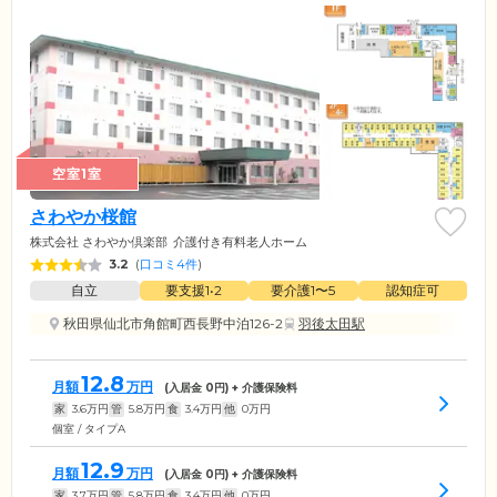
空室1室
さわやか桜館
株式会社 さわやか倶楽部
介護付き有料老人ホーム
3.2
(
口コミ4件
)
自立
要支援1•2
要介護1〜5
認知症可
秋田県仙北市角館町西長野中泊126-2
羽後太田駅
12.8
月額
万円
(入居金
0
円) + 介護保険料
家
3.6
万円
管
5.8
万円
食
3.4
万円
他
0
万円
個室 / タイプA
12.9
月額
万円
(入居金
0
円) + 介護保険料
家
3.7
万円
管
5.8
万円
食
3.4
万円
他
0
万円