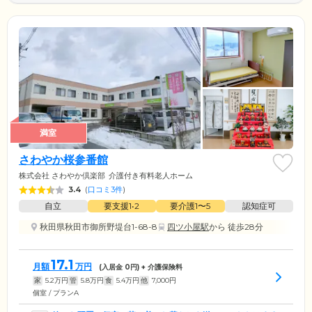
満室
さわやか桜参番館
株式会社 さわやか倶楽部
介護付き有料老人ホーム
3.4
(
口コミ3件
)
自立
要支援1•2
要介護1〜5
認知症可
秋田県秋田市御所野堤台1-68-8
四ツ小屋駅
から 徒歩28分
17.1
月額
万円
(入居金
0
円) + 介護保険料
家
5.2
万円
管
5.8
万円
食
5.4
万円
他
7,000
円
個室 / プランA