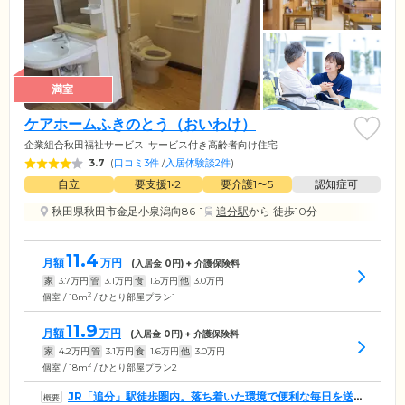
満室
ケアホームふきのとう（おいわけ）
企業組合秋田福祉サービス
サービス付き高齢者向け住宅
3.7
(
口コミ3件
/
入居体験談2件
)
自立
要支援1•2
要介護1〜5
認知症可
秋田県秋田市金足小泉潟向86-1
追分駅
から 徒歩10分
11.4
月額
万円
(入居金
0
円) + 介護保険料
家
3.7
万円
管
3.1
万円
食
1.6
万円
他
3.0
万円
2
個室 / 18m
/ ひとり部屋プラン1
11.9
月額
万円
(入居金
0
円) + 介護保険料
家
4.2
万円
管
3.1
万円
食
1.6
万円
他
3.0
万円
2
個室 / 18m
/ ひとり部屋プラン2
JR「追分」駅徒歩圏内。落ち着いた環境で便利な毎日を送る