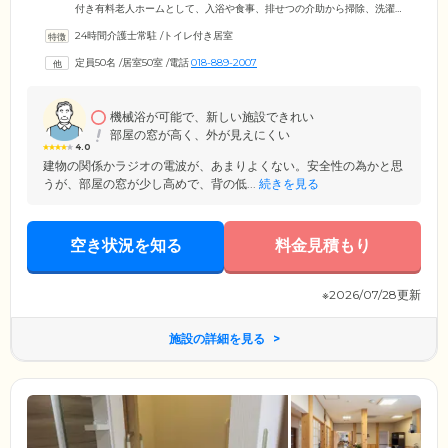
付き有料老人ホームとして、入浴や食事、排せつの介助から掃除、洗濯
などの家事支援まで、ご入居者様の生活をトータルにサポート。介護ス
24時間介護士常駐
/
トイレ付き居室
タッフだけでなく看護師や栄養士、機能訓練指導員など各分野の専門ス
タッフが連携し、ご入居者様に合わせたケアに努めています。医療体制
定員50名
/
居室50室
/
電話
018-889-2007
については、日中365日常駐する看護師が日常の健康管理を行うほか、提
携する訪問医が定期的な往診や緊急時の対応をいたします。
機械浴が可能で、新しい施設できれい
部屋の窓が高く、外が見えにくい
4.0
建物の関係かラジオの電波が、あまりよくない。安全性の為かと思
うが、部屋の窓が少し高めで、背の低...
続きを見る
空き状況を知る
料金見積もり
※2026/07/28更新
施設の詳細を見る