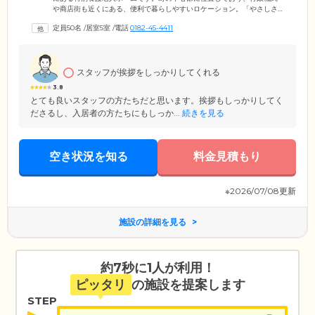
や商店街も近くにある、便利で暮らしやすいロケーション。「やさしさ
と思いやり」をモットーに、ご入居者様・ご家族様にはもちろん、地域
定員50名
/
居室5室
/
電話
0182-45-4411
のみなさまにも愛される施設づくりを心がけています。24時間365日常駐
するケアスタッフは、ご入居者お一人おひとりの意思や人格、ライフス
タイルを尊重し、みなさまが安心・安全・快適な生活を送れるよう、地
域や家庭との結びつきを重視したケアサービスをご提供しています。
スタッフが挨拶をしっかりしてくれる
3.8
とても良いスタッフの方たちだと思います。挨拶もしっかりしてく
ださるし、入居者の方たちにもしっか...
続きを見る
空き状況を知る
料金見積もり
※2026/07/08更新
施設の詳細を見る
約7秒に1人が利用！
ピッタリ
の施設を提案します
STEP