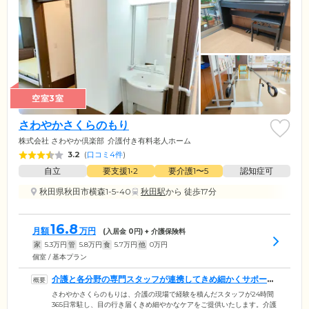
空室3室
さわやかさくらのもり
株式会社 さわやか倶楽部
介護付き有料老人ホーム
3.2
(
口コミ4件
)
自立
要支援1•2
要介護1〜5
認知症可
秋田県秋田市横森1-5-40
秋田駅
から 徒歩17分
16.8
月額
万円
(入居金
0
円) + 介護保険料
家
5.3
万円
管
5.8
万円
食
5.7
万円
他
0
万円
個室 / 基本プラン
介護と各分野の専門スタッフが連携してきめ細かくサポート
します
さわやかさくらのもりは、介護の現場で経験を積んだスタッフが24時間
365日常駐し、目の行き届くきめ細やかなケアをご提供いたします。介護