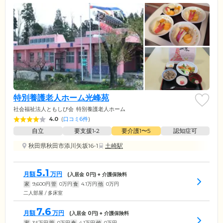
特別養護老人ホーム光峰苑
社会福祉法人ともしび会
特別養護老人ホーム
4.0
(
口コミ6件
)
自立
要支援1•2
要介護1〜5
認知症可
秋田県秋田市添川矢坂16-1
土崎駅
5.1
月額
万円
(入居金
0
円) + 介護保険料
家
9,600
円
管
0
万円
食
4.1
万円
他
0
万円
二人部屋 / 多床室
7.6
月額
万円
(入居金
0
円) + 介護保険料
家
3.5
万円
管
0
万円
食
4.1
万円
他
0
万円