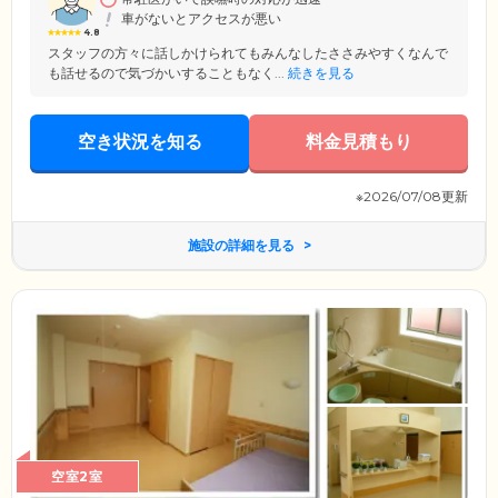
地。季節ごとに草木や花々はに表情を変え、四季を身近に感じていただ
車がないとアクセスが悪い
けます。
4.8
スタッフの方々に話しかけられてもみんなしたささみやすくなんで
も話せるので気づかいすることもなく...
続きを見る
空き状況を知る
料金見積もり
※2026/07/08更新
施設の詳細を見る
空室2室