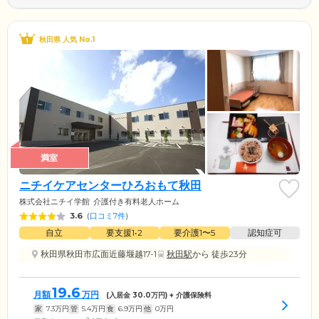
秋田県 人気 No.1
満室
ニチイケアセンターひろおもて秋田
株式会社ニチイ学館
介護付き有料老人ホーム
3.6
(
口コミ7件
)
自立
要支援1•2
要介護1〜5
認知症可
秋田県秋田市広面近藤堰越17-1
秋田駅
から 徒歩23分
19.6
月額
万円
(入居金
30.0
万円) + 介護保険料
家
7.3
万円
管
5.4
万円
食
6.9
万円
他
0
万円