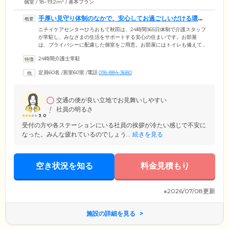
2
個室 / 18~19.2m
/ 基本プラン
手厚い見守り体制のなかで、安心してお過ごしいだける環境
です
ニチイケアセンターひろおもて秋田は、24時間365日体制で介護スタッフ
が常駐し、みなさまの生活をサポートする安心の住まいです。お部屋
は、プライバシーに配慮した個室をご用意。お部屋にはトイレも備えて
いるため、周囲を気にせずご自分のペースでお使いいただけます。共有
24時間介護士常駐
スペースである食堂は、ご入居のみなさまの憩いの場。おしゃべりや趣
味など、思い思いの時間をお過ごしください。入浴は個浴のほか特殊浴
定員60名
/
居室60室
/
電話
018-884-3680
槽も設置しており、お体の状態に合わせて快適に清潔を保つことが可能
です。当ホームは既成概念にとらわれず、ご入居者様の「心地よさ」を
できる限り追及したケアをご提供してまいります。どうぞくつろいでお
過ごしください。
交通の便が良い立地でお見舞いしやすい
社員の明るさ
3.0
受付の方や各ステーションにいる社員の挨拶が冷たい感じで不安に
なった。みんな疲れているのでしょう...
続きを見る
空き状況を知る
料金見積もり
※2026/07/08更新
施設の詳細を見る