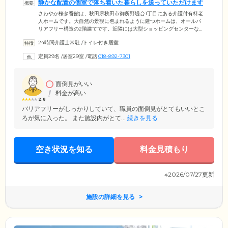
静かな配置の個室で落ち着いた暮らしを送っていただけます
さわやか桜参番館は、秋田県秋田市御所野堤台1丁目にある介護付有料老
人ホームです。大自然の景観に包まれるように建つホームは、オールバ
リアフリー構造の2階建てです。近隣には大型ショッピングセンターなど
の商業施設があり、便利でありながら落ち着いた環境で生活していただ
24時間介護士常駐
/
トイレ付き居室
けます。ご入居者様の居室は2階部分にあり、トイレを備えた快適な個室
です。ご移動には、階段かエレベーターをご利用いただけます。1階には
定員29名
/
居室29室
/
電話
018-892-7301
デイサービスセンターを併設。食堂やお風呂も1階です。大勢が集まる共
有スペースが1階に集中しているため、2階の個室では静かにお過ごしい
ただけます。
面倒見がいい
料金が高い
2.8
バリアフリーがしっかりしていて、職員の面倒見がとてもいいとこ
ろが気に入った。 また施設内がとて...
続きを見る
空き状況を知る
料金見積もり
※2026/07/27更新
施設の詳細を見る