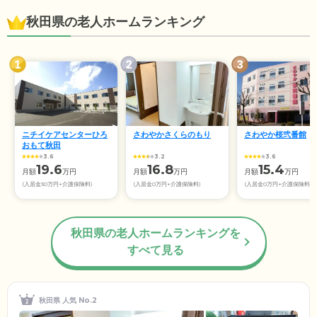
秋田県の老人ホームランキング
ニチイケアセンターひろ
さわやかさくらのもり
さわやか桜弐番館
おもて秋田
3.6
3.2
3.6
19.6
16.8
15.4
月額
万円
月額
万円
月額
万円
(入居金30万円+介護保険料)
(入居金0万円+介護保険料)
(入居金0万円+介護保険料)
秋田県の老人ホームランキングを
すべて見る
秋田県 人気 No.2