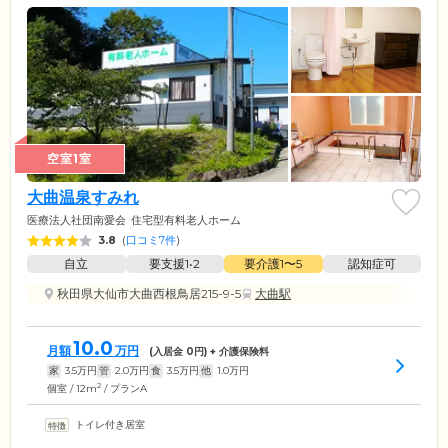
空室1室
大曲温泉すみれ
医療法人社団南愛会
住宅型有料老人ホーム
3.8
(
口コミ7件
)
自立
要支援1•2
要介護1〜5
認知症可
秋田県大仙市大曲西根鳥居215-9-5
大曲駅
10.0
月額
万円
(入居金
0
円) + 介護保険料
家
3.5
万円
管
2.0
万円
食
3.5
万円
他
1.0
万円
2
個室 / 12m
/ プランA
トイレ付き居室