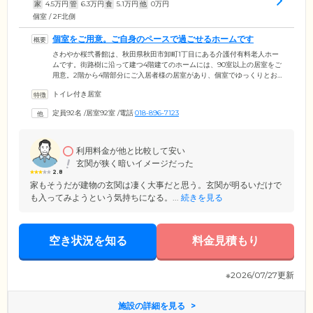
家
4.5
万円
管
6.3
万円
食
5.1
万円
他
0
万円
個室 / 2F北側
個室をご用意。ご自身のペースで過ごせるホームです
さわやか桜弐番館は、秋田県秋田市卸町1丁目にある介護付有料老人ホー
ムです。街路樹に沿って建つ4階建てのホームには、90室以上の居室をご
用意。2階から4階部分にご入居者様の居室があり、個室でゆっくりとお
過ごしいただけます。周辺は商業施設の多い地域で、スタッフとのお散
トイレ付き居室
歩でお買い物を楽しむご入居者様もいらっしゃいます。ホーム内では、
個室でプライベートな時間を満喫し、共用スペースでスタッフやほかの
定員92名
/
居室92室
/
電話
018-896-7123
ご入居者様と交流していただくことも可能です。雑誌や本でいっぱいの
本棚もご用意していますので、ご自由に読書をお楽しみください。
利用料金が他と比較して安い
玄関が狭く暗いイメージだった
2.8
家もそうだが建物の玄関は凄く大事だと思う。玄関が明るいだけで
も入ってみようという気持ちになる。...
続きを見る
空き状況を知る
料金見積もり
※2026/07/27更新
施設の詳細を見る