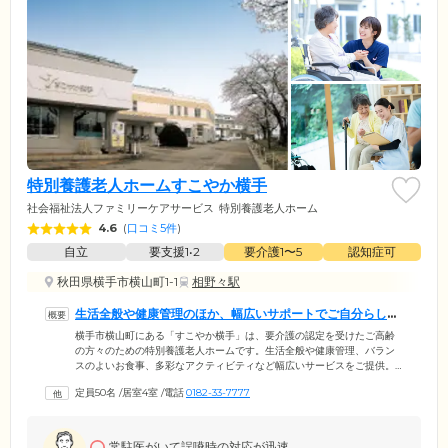
特別養護老人ホームすこやか横手
社会福祉法人ファミリーケアサービス
特別養護老人ホーム
4.6
(
口コミ5件
)
自立
要支援1•2
要介護1〜5
認知症可
秋田県横手市横山町1-1
相野々駅
生活全般や健康管理のほか、幅広いサポートでご自分らしい
毎日を支援します
横手市横山町にある「すこやか横手」は、要介護の認定を受けたご高齢
の方々のための特別養護老人ホームです。生活全般や健康管理、バラン
スのよいお食事、多彩なアクティビティなど幅広いサービスをご提供。
ご入居者様がこれまで歩まれてきた道のりを尊重し、いつまでも「自分
定員50名
/
居室4室
/
電話
0182-33-7777
らしい」毎日を支援します。館内は安全と快適性にこだわったオールバ
リアフリー設計を採用。段差をなくし、随所に手すりを設置しており、
車いすや歩行器をご利用の方も安心の環境です。また当ホームの周辺
は、見渡す限りの青い空と豊かな田園風景が広がる、のんびりとした立
常駐医がいて誤嚥時の対応が迅速