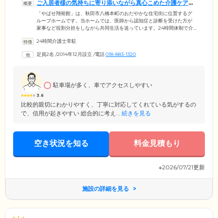
ご入居者様の気持ちに寄り添いながら真心こめた介護ケアを
お届けします
「やばせ翔裕館」は、秋田市八橋本町のおだやかな住宅街に位置するグ
ループホームです。当ホームでは、医師から認知症と診断を受けた方が
家事など役割分担をしながら共同生活を送っています。24時間体制で介
護スタッフが常駐。ご入居者様の気持ちに寄り添いながら日々サポート
24時間介護士常駐
しています、また、日中は看護師が常駐しており、日々のバイタルチェ
ックや内服薬の管理などを実施。「やばせ内科クリニック」といった協
定員2名
/
2014年12月設立
/
電話
018-883-1320
力医療機関とも連携が取れており、安心して生活が送れます。当ホーム
は、全国に介護施設を展開する「株式会社サンガジャパン」が運営。介
護の現場で培った豊富なノウハウを活かし、真心込めた介護ケアをお届
けします。
駐車場が多く、車でアクセスしやすい
3.6
比較的親切にわかりやすく、丁寧に対応してくれている気がするの
で、信用が起きやすい 総合的に考え...
続きを見る
空き状況を知る
料金見積もり
※2026/07/21更新
施設の詳細を見る