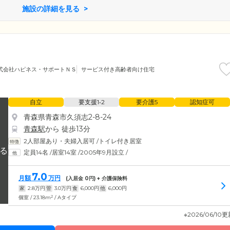
施設の詳細を見る
式会社ハピネス・サポートＮＳ
サービス付き高齢者向け住宅
自立
要支援1•2
要介護5
認知症可
青森県青森市久須志2-8-24
青森駅
から 徒歩13分
2人部屋あり・夫婦入居可
/
トイレ付き居室
定員14名
/
居室14室
/
2005年9月設立
/
7.0
月額
万円
(入居金
0
円) + 介護保険料
家
2.8
万円
管
3.0
万円
食
6,000
円
他
6,000
円
2
個室 / 23.18m
/ Aタイプ
※2026/06/10