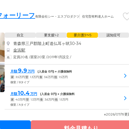
フォーリーフ
有限会社シー・エスプロダクツ
住宅型有料老人ホーム
自立
要支援1•2
要介護3〜5
認知症可
青森県三戸郡階上町道仏耳ヶ吠30-34
金浜駅
定員20名
/
居室20室
/
2011年1月設立
/
9.9
月額
万円
(入居金
0
円) + 介護保険料
家
3.5
万円
管
1.3
万円
食
3.6
万円
他
1.5
万円
個室 / Bタイプ
10.4
月額
万円
(入居金
0
円) + 介護保険料
家
4.0
万円
管
1.3
万円
食
3.6
万円
他
1.5
万円
個室 / Aタイプ
※2026/07/19
る
料金見積もり