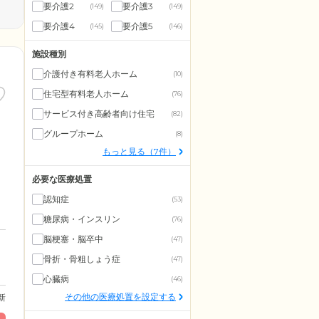
要介護2
要介護3
(149)
(149)
要介護4
要介護5
(145)
(146)
施設種別
介護付き有料老人ホーム
(10)
住宅型有料老人ホーム
(76)
サービス付き高齢者向け住宅
(82)
グループホーム
(8)
もっと見る（7件）
必要な医療処置
認知症
(53)
糖尿病・インスリン
(76)
脳梗塞・脳卒中
(47)
骨折・骨粗しょう症
(47)
心臓病
(46)
その他の医療処置を設定する
更新