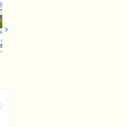
人保健施設いちい
.5
.5
万円
万円+介護保険料)