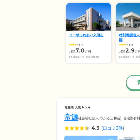
コーポふれあい久須志
特別養護老人
園
3.7
3.8
7.0
2.9
月額
万円
月額
万
(入居金0万円+介護保険料)
(入居金0万円+介
青森県 人気 No.4
常源
社会福祉法人 つがる三和会
住宅型有
4.3
(
口コミ3件
)