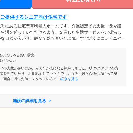
をご提供するシニア向け住宅です
上町にある住宅型有料老人ホームです。介護認定で要支援・要介護
常生活を送っていただけるよう、充実した生活サービスをご提供し
かな自然が広がり、静かで落ち着いた環境。すぐ近くにコンビニや
ょっとしたお買い物に便利です。ご入居者様に快適にお過ごしいた
介護スタッフが24時間常駐。健康状態の見守りはもちろん、郵便
色が楽しめる良い環境
代行など、生活全般の幅広いサポートをご提供しています。
数が少ない
フの人数が多い方が、みんなが楽になる気がしました。1人のスタッフの方
者を見ていたり、お世話をしていたので、もう少し居たら楽なのにって思
、面会に行った時、スタッフの方々...
続きを見る
施設の詳細を見る