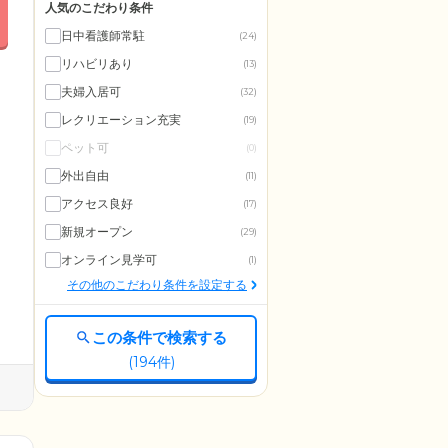
人気のこだわり条件
日中看護師常駐
(24)
リハビリあり
(13)
夫婦入居可
(32)
レクリエーション充実
(19)
ペット可
(0)
外出自由
(11)
アクセス良好
(17)
新規オープン
(29)
オンライン見学可
(1)
その他のこだわり条件を設定する
この条件で検索する
(
194
件)