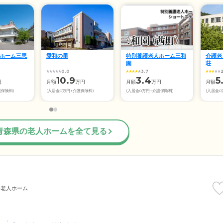
ホーム三思
愛和の里
特別養護老人ホーム三和
介護老
園
荘
0.0
3.7
2
10.9
3.4
5
円
月額
万円
月額
万円
月額
護保険料)
(入居金0万円+介護保険料)
(入居金0万円+介護保険料)
(入居金0
青森県の老人ホームを全て見る
料老人ホーム