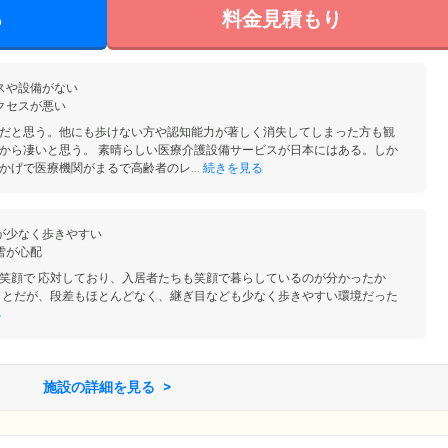
る
料金見積もり
スや設備がない
クセスが悪い
だと思う。他にも歩けない方や認知能力が著しく消失してしまった方も観
から凄いと思う。 素晴らしい医療介護設備サービスが日本にはある。しか
かげで医療機関がまるで高齢者のレ...
続きを見る
が少なく歩きやすい
雪が心配
笑顔で 応対しており、入居者たちも笑顔で暮らしているのが分かったか
ことだが、段差もほとんどなく、継ぎ目なども少なく歩きやすい環境だった
る
施設の詳細を見る