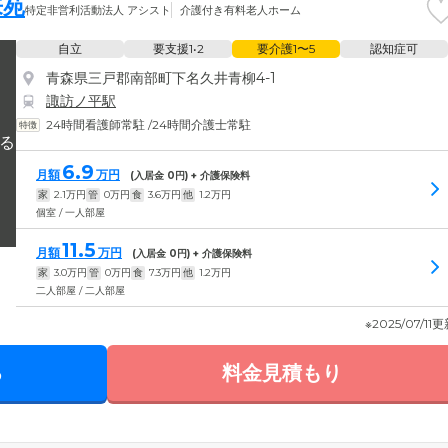
来苑
特定非営利活動法人 アシスト
介護付き有料老人ホーム
自立
要支援1•2
要介護1〜5
認知症可
青森県三戸郡南部町下名久井青柳4-1
諏訪ノ平駅
24時間看護師常駐
/
24時間介護士常駐
6.9
月額
万円
(入居金
0
円) + 介護保険料
家
2.1
万円
管
0
万円
食
3.6
万円
他
1.2
万円
個室 / 一人部屋
11.5
月額
万円
(入居金
0
円) + 介護保険料
家
3.0
万円
管
0
万円
食
7.3
万円
他
1.2
万円
二人部屋 / 二人部屋
※2025/07/11
る
料金見積もり