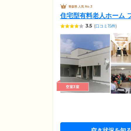
青森県 人気 No.3
住宅型有料老人ホーム 
3.5
(
口コミ15件
)
空室3室
空き状況を知