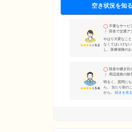
空き状況を知
不要なサービ
田舎で交通ア
やはり大変なこと
なくてはいけない
3.2
し、医療保険のお
段差や継ぎ目
周辺道路の除
明るく、質問にも
ら。 当たり前の
3.6
から。
続きを見