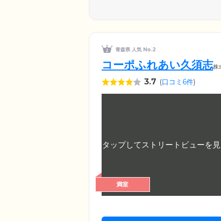
青森県 人気 No.2
コーポふれあい久須志
株
3.7
(
口コミ6件
)
満室