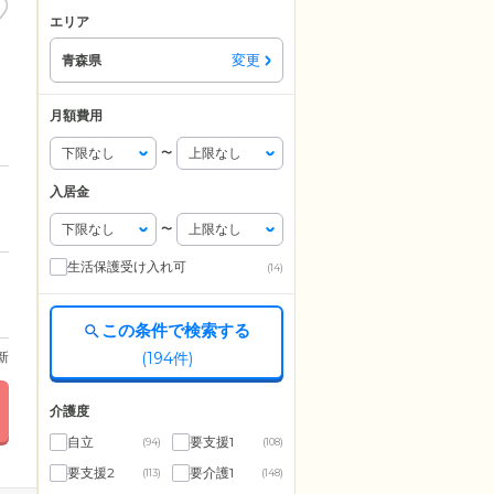
エリア
変更
青森県
月額費用
〜
入居金
〜
生活保護受け入れ可
(14)
この条件で検索する
(
194
件)
更新
介護度
自立
要支援1
(94)
(108)
要支援2
要介護1
(113)
(148)