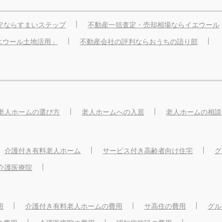
定ならすまいステップ
不動産一括査定・売却相場ならイエウール
エウール土地活用」
不動産会社の評判ならおうちの語り部
老人ホームの選び方
老人ホームへの入居
老人ホームの相談
介護付き有料老人ホーム
サービス付き高齢者向け住宅
グ
介護医療院
用
介護付き有料老人ホームの費用
サ高住の費用
グル