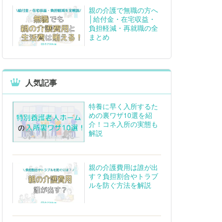
親の介護で無職の方へ
│給付金・在宅収益・
負担軽減・再就職の全
まとめ
人気記事
特養に早く入所するた
めの裏ワザ10選を紹
介！コネ入所の実態も
解説
親の介護費用は誰が出
す？負担割合やトラブ
ルを防ぐ方法を解説