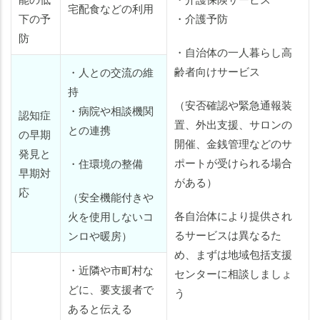
宅配食などの利用
下の予
・介護予防
防
・自治体の一人暮らし高
齢者向けサービス
・人との交流の維
持
（安否確認や緊急通報装
・病院や相談機関
認知症
置、外出支援、サロンの
との連携
の早期
開催、金銭管理などのサ
発見と
ポートが受けられる場合
・住環境の整備
早期対
がある）
応
（安全機能付きや
各自治体により提供され
火を使用しないコ
るサービスは異なるた
ンロや暖房）
め、まずは地域包括支援
・近隣や市町村な
センターに相談しましょ
どに、要支援者で
う
あると伝える