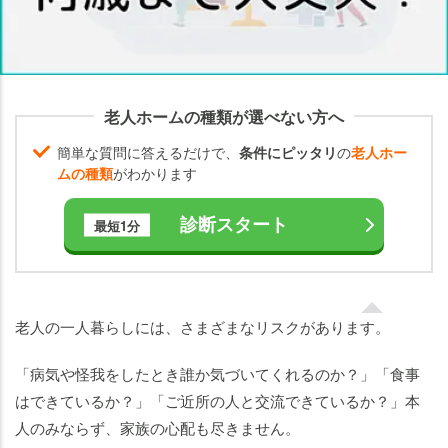
一
人
暮
ら
し
老人ホームの種類が選べない方へ
で
想
簡単な質問に答えるだけで、
条件にピッタリ
の
老人ホー
定
ムの種類
がわかります
さ
れ
診断スタート
最短1分
る
リ
ス
ク
老人の一人暮らしには、さまざまなリスクがあります。
老
「病気や怪我をしたとき誰か気づいてくれるのか？」「食事
人
はできているか？」「ご近所の人と交流できているか？」本
が
一
人のみならず、家族の心配も尽きません。