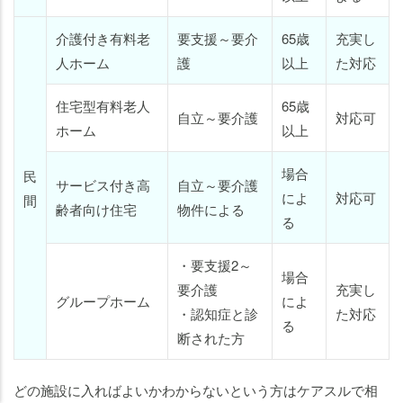
介護付き有料老
要支援～要介
65歳
充実し
人ホーム
護
以上
た対応
住宅型有料老人
65歳
自立～要介護
対応可
ホーム
以上
場合
民
サービス付き高
自立～要介護
によ
対応可
間
齢者向け住宅
物件による
る
・要支援2～
場合
要介護
充実し
グループホーム
によ
・認知症と診
た対応
る
老人ホームの
老人ホームの
知りたいことがわかる
知りたいことがわかる
断された方
どの施設に入ればよいかわからないという方はケアスルで相