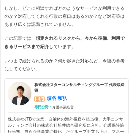
人
暮
しかし、どこに相談すればどのようなサービスが利用できる
ら
のか？対応してくれる行政の窓口はあるのか？など対応策は
し
あまり広くは認識されていません。
を
長
この記事では、
想定されるリスクから、今から準備、利用で
く
きるサービスまで紹介
しています。
続
け
いつまで続けられるのか？何か起きた対応など、今後の参考
る
にしてください。
た
め
株式会社スターコンサルティンググループ 代表取締
に
役
で
糠谷 和弘
監修
き
専門分野：
介護事業経営
る
こ
株式会社JTBで企業、自治体の海外視察を担当後、大手コンサ
と
ルティング会社の株式会社船井総合研究所に入社。介護保険施
行当初、自ら介護事業に特化したグループを立ち上げ、マネー