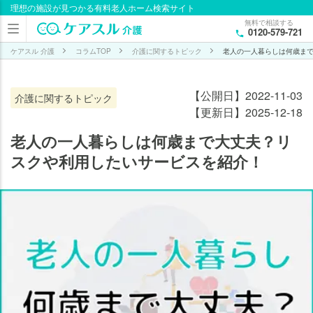
理想の施設が見つかる有料老人ホーム検索サイト
目次
無料で相談する
0120-579-721
老人
の一
ケアスル 介護
コラムTOP
介護に関するトピック
老人の一人暮らしは何歳ま
人暮
らし
【公開日】2022-11-03
介護に関するトピック
は何
【更新日】2025-12-18
歳ま
で大
老人の一人暮らしは何歳まで大丈夫？リ
丈
スクや利用したいサービスを紹介！
夫？
日本
の現
状
は？
老
人
の