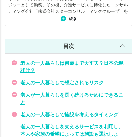
老
ジャーとして勤務。その後、介護サービスに特化したコンサル
人
ティング会社「株式会社スターコンサルティンググループ」を
の
立ち上げ、専門家集団として活動している。サポート領域とし
続き
一
ては、介護施設の開設から集客（稼働率アップ）、採用、教育
人
研修システム・評価制度の導入、DX化などを幅広く支援。「日
本一」と呼ばれる事例を、数々生み出してきた。コンサルティ
暮
ング実績500法人以上、講演実績700回以上。また「ガイアの
ら
目次
夜明け（テレビ東京）」など、テレビ、新聞、雑誌の取材も多
し
い。詳しくは
こちら
。
で
老人の一人暮らしは何歳まで大丈夫？日本の現
施
状は？
設
を
老人の一人暮らしで想定されるリスク
考
老人が一人暮らしを長く続けるためにできるこ
え
と
る
タ
老人の一人暮らしで施設を考えるタイミング
イ
ミ
老人の一人暮らしを支えるサービスを利用し、
ン
本人や家族の希望によっては施設も選択しよ