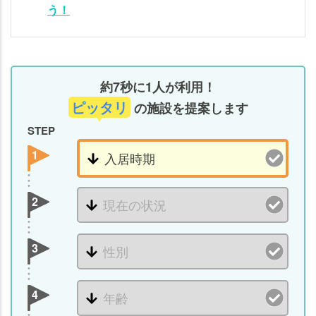
グ
う！
老人
の一
人暮
約7秒に1人が利用！
らし
を支
ピッタリ
の施設を提案します
える
STEP
サー
1
ビス
を利
用
2
し、
本人
や家
3
族の
希望
によ
4
って