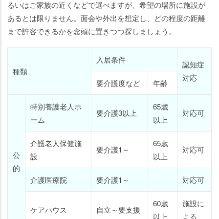
るいはご家族の近くなどで選べますが、希望の場所に施設が
あるとは限りません。面会や外出を想定し、どの程度の距離
まで許容できるかを念頭に置きつつ探しましょう。
入居条件
認知症
種類
対応
要介護度など
年齢
特別養護老人ホ
65歳
要介護3以上
対応可
ーム
以上
介護老人保健施
65歳
要介護1～
対応可
公
設
以上
的
介護医療院
要介護1～
対応可
60歳
施設に
ケアハウス
自立～要支援
以上
よる