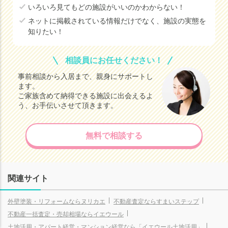
いろいろ見てもどの施設がいいのかわからない！
ネットに掲載されている情報だけでなく、施設の実態を
知りたい！
相談員にお任せください！
事前相談から入居まで、親身にサポートし
ます。
ご家族含めて納得できる施設に出会えるよ
う、お手伝いさせて頂きます。
無料で相談する
関連サイト
老人ホームの
老人ホームの
知りたいことがわかる
知りたいことがわかる
外壁塗装・リフォームならヌリカエ
不動産査定ならすまいステップ
不動産一括査定・売却相場ならイエウール
土地活用・アパート経営・マンション経営なら「イエウール土地活用」