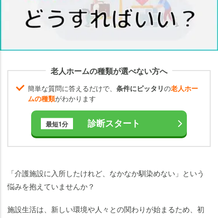
い
と
い
う
体
験
老人ホームの種類が選べない方へ
談
簡単な質問に答えるだけで、
条件にピッタリ
の
老人ホー
親
ムの種類
がわかります
が
介
診断スタート
最短1分
護
施
設
に
馴
「介護施設に入所したけれど、なかなか馴染めない」という
染
悩みを抱えていませんか？
め
な
施設生活は、新しい環境や人々との関わりが始まるため、初