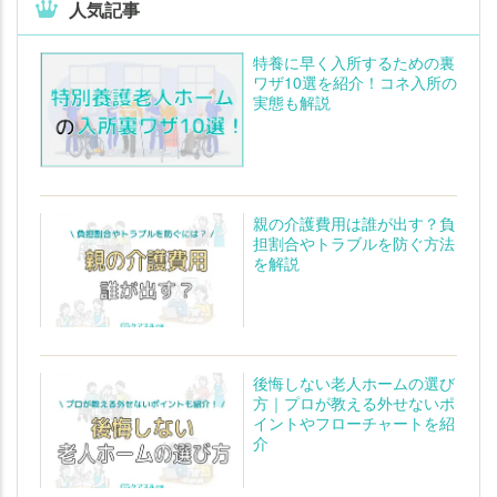
人気記事
特養に早く入所するための裏
ワザ10選を紹介！コネ入所の
実態も解説
親の介護費用は誰が出す？負
担割合やトラブルを防ぐ方法
を解説
後悔しない老人ホームの選び
方｜プロが教える外せないポ
イントやフローチャートを紹
介