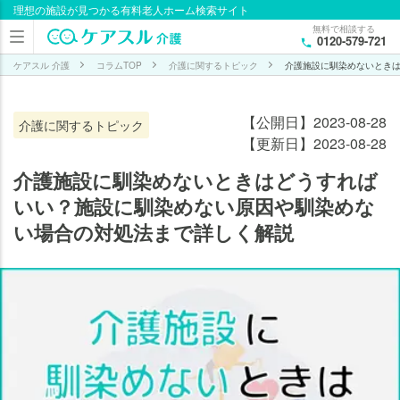
理想の施設が見つかる有料老人ホーム検索サイト
目次
無料で相談する
0120-579-721
介護
施設
ケアスル 介護
コラムTOP
介護に関するトピック
介護施設に馴染めないとき
にな
じめ
【公開日】2023-08-28
介護に関するトピック
ない
【更新日】2023-08-28
原因
は？
介護施設に馴染めないときはどうすれば
いい？施設に馴染めない原因や馴染めな
介
い場合の対処法まで詳しく解説
護
施
設
に
馴
染
め
な