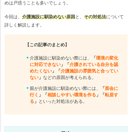
か
めは戸惑うことも多いでしょう。
っ
た
今回は、
介護施設に馴染めない原因
と、
その対処法
について
と
詳しく解説します。
き
に
子
【この記事のまとめ】
が
で
介護施設に馴染めない際には、
「
環境の変化
に対応できない
」「
介護されている自分を認
き
めたくない
」「
介護施設の雰囲気と合ってい
る
ない
」
などの原因が考えられる。
対
処
親が介護施設に馴染めない際には、
「
面会に
法
行く
」「
相談しやすい環境を作る
」「
転居す
る
」
といった対処法がある。
ま
と
め