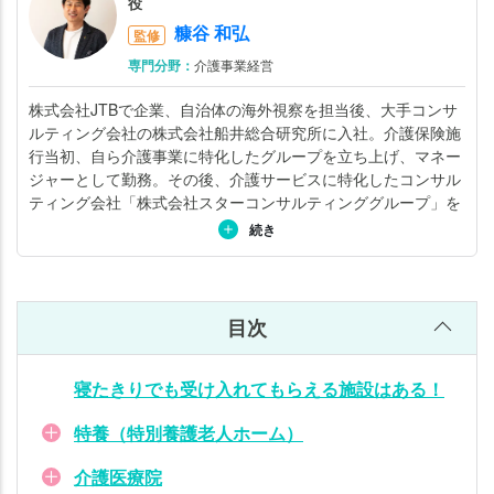
役
れ
糠谷 和弘
監修
る
介
専門分野：
介護事業経営
護
株式会社JTBで企業、自治体の海外視察を担当後、大手コンサ
施
ルティング会社の株式会社船井総合研究所に入社。介護保険施
設
行当初、自ら介護事業に特化したグループを立ち上げ、マネー
は
ジャーとして勤務。その後、介護サービスに特化したコンサル
多
ティング会社「株式会社スターコンサルティンググループ」を
い
立ち上げ、専門家集団として活動している。サポート領域とし
続き
ては、介護施設の開設から集客（稼働率アップ）、採用、教育
研修システム・評価制度の導入、DX化などを幅広く支援。「日
本一」と呼ばれる事例を、数々生み出してきた。コンサルティ
ング実績500法人以上、講演実績700回以上。また「ガイアの
目次
夜明け（テレビ東京）」など、テレビ、新聞、雑誌の取材も多
い。詳しくは
こちら
。
寝たきりでも受け入れてもらえる施設はある！
特養（特別養護老人ホーム）
介護医療院