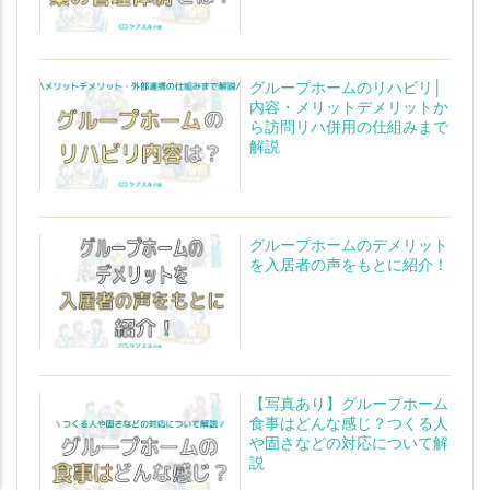
グループホームのリハビリ│
内容・メリットデメリットか
ら訪問リハ併用の仕組みまで
解説
グループホームのデメリット
を入居者の声をもとに紹介！
【写真あり】グループホーム
老人ホームの
老人ホームの
知りたいことがわかる
知りたいことがわかる
食事はどんな感じ？つくる人
や固さなどの対応について解
説