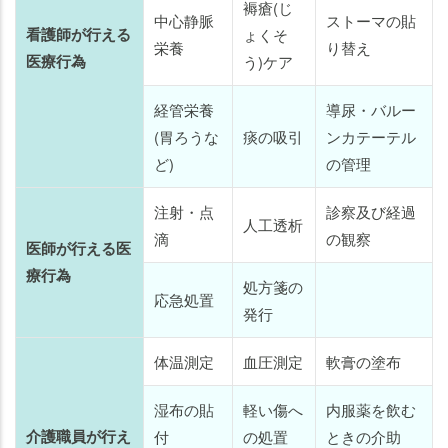
褥瘡(じ
中心静脈
ストーマの貼
看護師が行える
ょくそ
栄養
り替え
医療行為
う)ケア
経管栄養
導尿・バルー
(胃ろうな
痰の吸引
ンカテーテル
ど)
の管理
注射・点
診察及び経過
人工透析
滴
の観察
医師が行える医
療行為
処方箋の
応急処置
発行
体温測定
血圧測定
軟膏の塗布
湿布の貼
軽い傷へ
内服薬を飲む
介護職員が行え
付
の処置
ときの介助