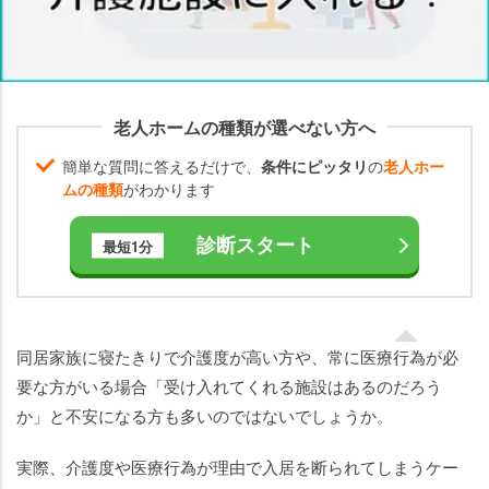
ー
ム）
介
護
医
老人ホームの種類が選べない方へ
療
簡単な質問に答えるだけで、
条件にピッタリ
の
老人ホー
院
ムの種類
がわかります
介
診断スタート
最短1分
護
付
き
有
料
同居家族に寝たきりで介護度が高い方や、常に医療行為が必
老
要な方がいる場合「受け入れてくれる施設はあるのだろう
人
か」と不安になる方も多いのではないでしょうか。
ホ
ー
実際、介護度や医療行為が理由で入居を断られてしまうケー
ム