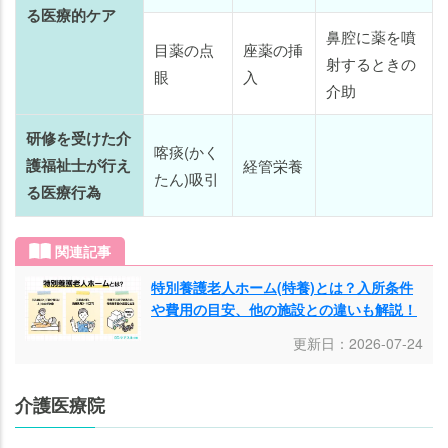
る医療的ケア
鼻腔に薬を噴
目薬の点
座薬の挿
射するときの
眼
入
介助
研修を受けた介
喀痰(かく
護福祉士が行え
経管栄養
たん)吸引
る医療行為
関連記事
特別養護老人ホーム(特養)とは？入所条件
や費用の目安、他の施設との違いも解説！
更新日：2026-07-24
介護医療院