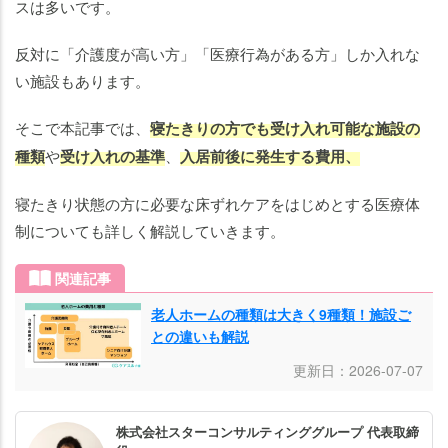
スは多いです。
老
反対に「介護度が高い方」「医療行為がある方」しか入れな
健
い施設もあります。
(介
護
そこで本記事では、
寝たきりの方でも受け入れ可能な施設の
老
人
種類
や
受け入れの基準
、
入居前後に発生する費用、
保
健
寝たきり状態の方に必要な床ずれケアをはじめとする医療体
施
制についても詳しく解説していきます。
設)
関連記事
寝
た
老人ホームの種類は大きく9種類！施設ご
との違いも解説
き
り
更新日：2026-07-07
で
も
株式会社スターコンサルティンググループ 代表取締
入