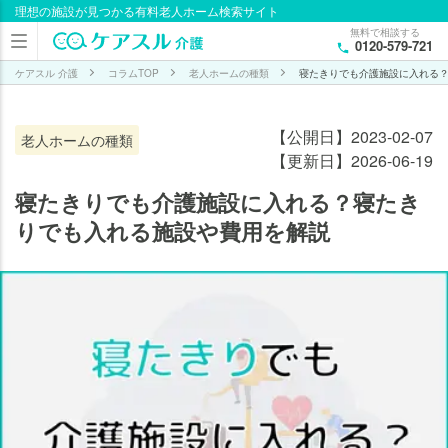
理想の施設が見つかる有料老人ホーム検索サイト
目次
無料で相談する
0120-579-721
寝た
きり
ケアスル 介護
コラムTOP
老人ホームの種類
寝たきりでも介護施設に入れる
でも
受け
【公開日】2023-02-07
老人ホームの種類
入れ
【更新日】2026-06-19
ても
らえ
寝たきりでも介護施設に入れる？寝たき
る施
りでも入れる施設や費用を解説
設は
あ
る！
特養
（特
別養
護老
人ホ