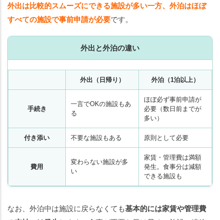
外出は比較的スムーズにできる施設が多い一方、外泊はほぼ
すべての施設で事前申請が必要
です。
外出と外泊の違い
外出（日帰り）
外泊（1泊以上）
ほぼ必ず事前申請が
一言でOKの施設もあ
手続き
必要（数日前までが
る
多い）
付き添い
不要な施設もある
原則として必要
家賃・管理費は満額
変わらない施設が多
費用
発生。食事分は減額
い
できる施設も
なお、外泊中は施設に戻らなくても
基本的には家賃や管理費