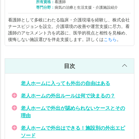
ホー
所有資格：
看護師
専門分野：
病気の治療と生活支援・介護施設紹介
ムで
外出
看護師として多岐にわたる臨床・介護現場を経験し、株式会社
はで
ナースビジョンを設立。介護環境の改善や運営支援に尽力。看
き
護師のアセスメント力を武器に、医学的視点と相性を見極め、
る！
後悔しない施設選びを伴走支援します。詳しくは
こちら
。
施設
別の
外出
目次
エピ
ソー
老人ホームに入っても外出の自由はある
ド
老人ホームの外出ルールは何で決まるの？
老
人
老人ホームで外出が認められないケースとその
ホ
理由
ー
ム
老人ホームで外出はできる！施設別の外出エピ
の
ソード