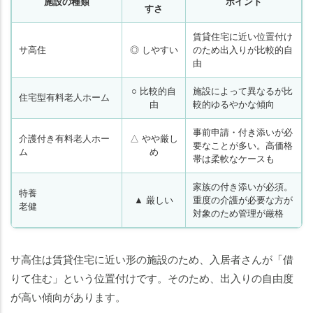
施設の種類
ポイント
すさ
賃貸住宅に近い位置付け
サ高住
◎ しやすい
のため出入りが比較的自
由
○ 比較的自
施設によって異なるが比
住宅型有料老人ホーム
由
較的ゆるやかな傾向
事前申請・付き添いが必
介護付き有料老人ホー
△ やや厳し
要なことが多い。高価格
ム
め
帯は柔軟なケースも
家族の付き添いが必須。
特養
▲ 厳しい
重度の介護が必要な方が
老健
対象のため管理が厳格
サ高住は賃貸住宅に近い形の施設のため、入居者さんが「借
りて住む」という位置付けです。そのため、出入りの自由度
が高い傾向があります。