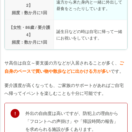
遠方から来た身内と一緒に外出して
2】
昼食をとったりしています。
頻度：数か月に1回
【女性・86歳 / 要介護
誕生日などの時は自宅に帰って一緒
4】
にお祝いをしています。
頻度：数か月に1回
サ高住は自立～要支援の方などが入居されることが多く、
ご
自身のペースで買い物や散歩などに出かける方が多い
です。
要介護度が高くなっても、ご家族のサポートがあればご自宅
へ帰ってイベントを楽しむことも十分に可能です。
老人ホームの
老人ホームの
知りたいことがわかる
知りたいことがわかる
外出の自由度は高いですが、防犯上の理由から
「フロントへの声掛け」や「帰設時間の報告」
を求められる施設が多くあります。