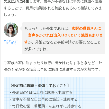
の支払いは発生
します。食事が不要な日は早めに施設へ連絡
することで、費用が減額される施設もあるので相談してみま
しょう。
ちょっとした外出であれば、
玄関の職員さんに
一言声をかければ出入りOKという施設もありま
ケアアドバイ
す
が、外泊となると事前申請が必要になること
ザー前北
が多いですね。
ご家族の家に泊まったり旅行に出かけたりするときなど、外
泊の予定がある場合は早めに施設に連絡するのが大切です。
【外泊前に確認・準備しておくこと】
・
外泊日の1日以上前に施設へ申請する
・
食事が不要な日は早めに施設へ連絡する
・
毎日飲む薬（常用薬）を忘れずに持参する