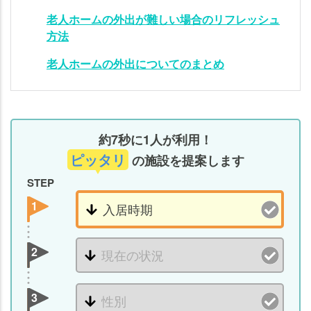
外
老人ホームの外出が難しい場合のリフレッシュ
出
方法
が
難
老人ホームの外出についてのまとめ
し
い
場
合
の
約7秒に1人が利用！
リ
ピッタリ
の施設を提案します
フ
STEP
レ
ッ
1
シ
ュ
2
方
法
老
3