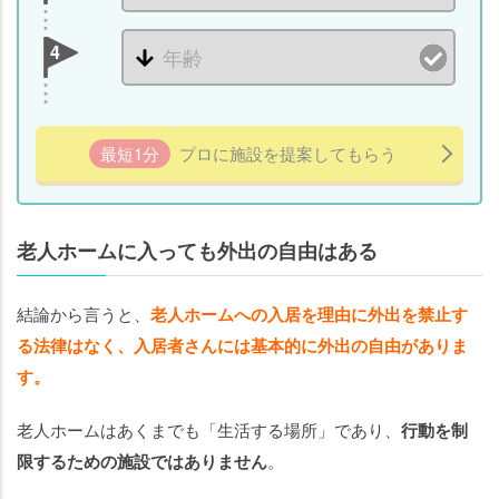
人
ホ
4
ー
ム
の
外
最短1分
プロに施設を提案してもらう
出
に
つ
い
老人ホームに入っても外出の自由はある
て
の
結論から言うと、
老人ホームへの入居を理由に外出を禁止す
ま
る法律はなく、入居者さんには基本的に外出の自由がありま
と
す。
め
老人ホームはあくまでも「生活する場所」であり、
行動を制
限するための施設ではありません
。