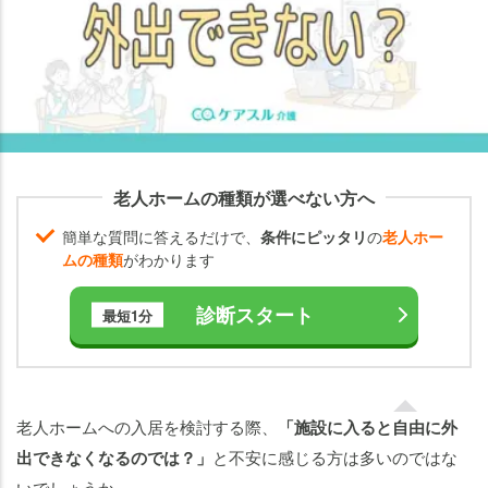
る
老人
ホー
ムの
外出
ルー
ルは
老人ホームの種類が選べない方へ
何で
簡単な質問に答えるだけで、
条件にピッタリ
の
老人ホー
決ま
ムの種類
がわかります
る
の？
診断スタート
最短1分
老
人
ホ
ー
老人ホームへの入居を検討する際、
「施設に入ると自由に外
ム
出できなくなるのでは？」
と不安に感じる方は多いのではな
で
いでしょうか。