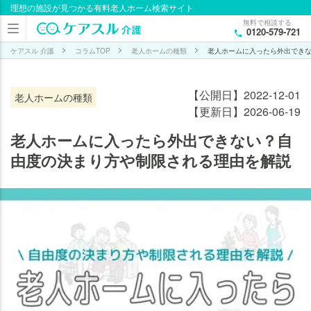
理想の施設が見つかる有料老人ホーム検索サイト
目次
無料で相談する
0120-579-721
老
人
ケアスル 介護
コラムTOP
老人ホームの種類
老人ホームに入ったら外出でき
ホ
ー
【公開日】2022-12-01
老人ホームの種類
ム
【更新日】2026-06-19
に
入
老人ホームに入ったら外出できない？自
っ
由度の決まり方や制限される理由を解説
て
も
外
出
の
自
由
は
あ