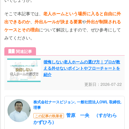
外
出
そこで本記事では、
老人ホームという場所に入ると自由に外
が
出できるのか
、
外出ルールが決まる要素
や
外出が制限される
認
め
ケースとその理由
について解説しますので、ぜひ参考にして
ら
みてください。
れ
な
関連記事
い
後悔しない老人ホームの選び方｜プロが教
ケ
える外せないポイントやフローチャートを
ー
紹介
ス
と
更新日：2026-07-22
そ
の
株式会社ナースビジョン, 一般社団法人OWL 取締役,
理
理事
由
菅原 一央 （すがわら
この記事の執筆者
かずひろ）
老人