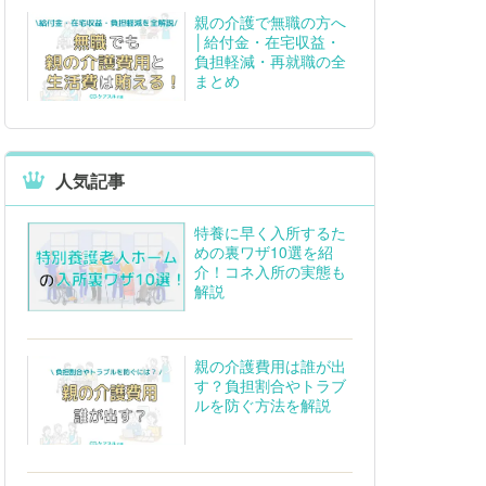
親の介護で無職の方へ
│給付金・在宅収益・
負担軽減・再就職の全
まとめ
人気記事
特養に早く入所するた
めの裏ワザ10選を紹
介！コネ入所の実態も
解説
親の介護費用は誰が出
す？負担割合やトラブ
ルを防ぐ方法を解説