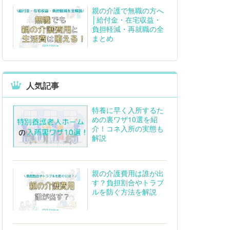
親の介護で無職の方へ
│給付金・在宅収益・
負担軽減・再就職の全
まとめ
人気記事
特養に早く入所するた
めの裏ワザ10選を紹
介！コネ入所の実態も
解説
親の介護費用は誰が出
す？負担割合やトラブ
ルを防ぐ方法を解説