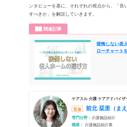
ンタビューを基に、それぞれの視点から、「良
すべきか」を解説していきます。
関連記事
後悔しない老
ローチャート
ケアスル 介護 ケアアドバイ
前北 栞里（ま
監修
専門分野：
介護施設紹介
職業：
介護施設紹介業