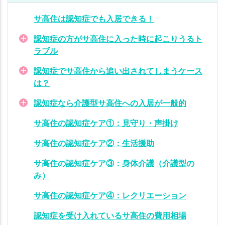
り・
声掛
サ高住は認知症でも入居できる！
け
認知症の方がサ高住に入った時に起こりうるト
サ高
ラブル
住の
認知
認知症でサ高住から追い出されてしまうケース
症ケ
は？
ア
認知症なら介護型サ高住への入居が一般的
②：
生活
サ高住の認知症ケア①：見守り・声掛け
援助
サ高住の認知症ケア②：生活援助
サ高
住の
サ高住の認知症ケア③：身体介護（介護型の
認知
み）
症ケ
サ高住の認知症ケア④：レクリエーション
ア
③：
認知症を受け入れているサ高住の費用相場
身体