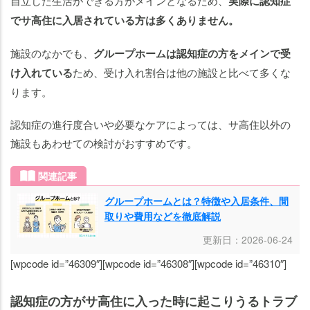
自立した生活ができる方がメインとなるため、
実際に認知症
でサ高住に入居されている方は多くありません。
施設のなかでも、
グループホームは認知症の方をメインで受
け入れている
ため、受け入れ割合は他の施設と比べて多くな
ります。
認知症の進行度合いや必要なケアによっては、サ高住以外の
施設もあわせての検討がおすすめです。
関連記事
グループホームとは？特徴や入居条件、間
取りや費用などを徹底解説
更新日：2026-06-24
[wpcode id=”46309″][wpcode id=”46308″][wpcode id=”46310″]
認知症の方がサ高住に入った時に起こりうるトラブ