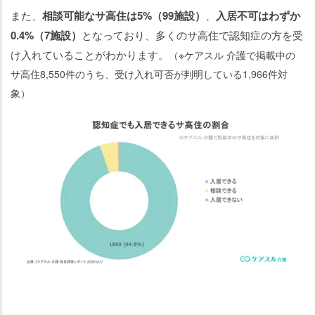
知
また、
相談可能なサ高住は5%（99施設）
、
入居不可はわずか
症
0.4%（7施設）
となっており、多くのサ高住で認知症の方を受
の
け入れていることがわかります。
（※ケアスル 介護で掲載中の
方
サ高住8,550件のうち、受け入れ可否が判明している1,966件対
が
入
象）
れ
る
サ
高
住
の
探
し
方
サ
高
住