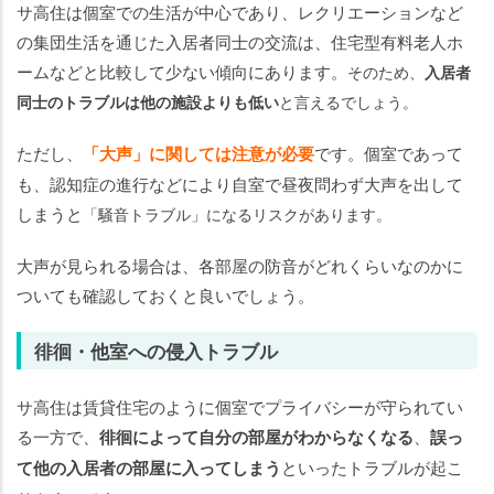
サ高住は個室での生活が中心であり、レクリエーションなど
の集団生活を通じた入居者同士の交流は、住宅型有料老人ホ
ームなどと比較して少ない傾向にあります
。
そのため、
入居者
同士のトラブルは他の施設よりも低い
と言えるでしょう。
ただし、
「大声」に関しては注意が必要
です。個室であって
も、認知症の進行などにより自室で昼夜問わず大声を出して
しまうと
「騒音トラブル」になるリスクがあります。
大声が見られる場合は、各部屋の防音がどれくらいなのかに
ついても確認しておくと良いでしょう。
徘徊・他室への侵入トラブル
サ高住は賃貸住宅のように個室でプライバシーが守られてい
る一方で、
徘徊によって自分の部屋がわからなくなる
、
誤っ
て他の入居者の部屋に入ってしまう
といったトラブルが起こ