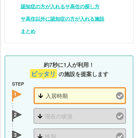
介護
認知症の方が入れるサ高住の探し方
（介
サ高住以外に認知症の方が入れる施設
護型
の
まとめ
み）
サ高
住の
認知
約7秒に1人が利用！
症ケ
ピッタリ
の施設を提案します
ア
STEP
④：
レク
1
リエ
ーシ
ョン
2
認
知
3