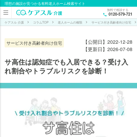
理想の施設が見つかる有料老人ホーム検索サイト
目次
無料で相談する
0120-579-721
サ高
住は
ケアスル 介護
コラムTOP
老人ホームの種類
サービス付き高齢者向け住宅
認知
症で
【公開日】2022-12-28
サービス付き高齢者向け住宅
も入
【更新日】2026-07-08
居で
き
サ高住は認知症でも入居できる？受け入
る！
れ割合やトラブルリスクを診断！
認
知
症
の
方
が
サ
高