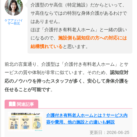
介護型のサ高住（特定施設）だからといって、
サ高住ならではの特別な身体介護があるわけで
はありません。
ケアアドバイ
ザー前北
ほぼ「介護付き有料老人ホーム」と一緒の扱い
になるので、
施設側も認知症の方への対応には
結構慣れている
と思います。
前北の言葉通り、介護型は「介護付き有料老人ホーム」とサ
ービスの質や体制が非常に似ています。そのため、
認知症対
応のノウハウを持ったスタッフが多く、安心して身体介護を
任せることが可能です
。
関連記事
介護付き有料老人ホームとは？サービス内
容や費用、他の施設との違いも解説
更新日：2026-06-25