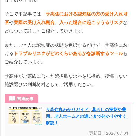
サ高
住か
そこで本記事では、
サ高住における認知症の方の受け入れ可
ら追
否
や
実際の受け入れ割合
、
入った場合に起こりうるリスク
な
い出
され
どについて詳しくご紹介していきます。
てし
まう
また、ご本人の認知症の状態を選択するだけで、サ高住にお
ケー
ける
トラブルリスクがどのくらいあるかを診断するツール
も
ス
ご紹介しています。
は？
サ高住がご家族に合った選択肢なのかを見極め、後悔しない
認
施設選びの判断材料としてご活用ください。
知
症
関連記事
な
ら
サ高住丸わかりガイド | 暮らしの実態や費
介
用、老人ホームとの違いまで分かりやすく
護
解説！
型
更新日：2026-07-01