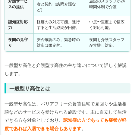
介護サービ
施設のスタッフが24
者と契約（訪問介護な
スの提供
時間体制で介護
ど）
認知症対応
軽度のみ対応可能。進行
中度〜重度まで幅広
力
すると生活継続が困難。
く対応可能。
夜間の見守
安否確認のみ。緊急時の
夜間も介護スタッフ
り
対応は限定的。
が常駐し対応。
一般型サ高住と介護型サ高住の主な違いについて詳しく解説
します。
一般型サ高住とは
一般型サ高住は、バリアフリーの賃貸住宅で見回りや生活相
談などのサービスを受けられる施設です。主に自立して生活
できる方を対象としており、
認知症の方であっても症状が軽
度であれば入居できる場合もあります
。