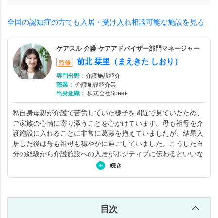
サ
高
全国の認知症の方でも入居・受け入れ相談可能な施設を見る
住
へ
の
ケアスル 介護 ケアアドバイザー部門マネージャー
入
前北 栞里（まえきた しおり）
監修
居
専門分野：
介護施設紹介
が
職業：
介護施設紹介業
出身組織：
株式会社Speee
一
般
私自身母親が介護で苦労していた様子を間近で見ていたため、
的
ご家族の心情に寄り添うことを心がけています。母も祖母を介
護施設に入れることに非常に葛藤を抱えていましたが、結果入
サ高
居した後は母も祖母も穏やかに過ごしていました。こうした自
住の
分の経験から介護施設への入居がポジティブに伝わるといいな
認知
と思い日々ご家族とお話ししています。詳しくは
こちら
。
続き
症ケ
ア
①：
目次
見守