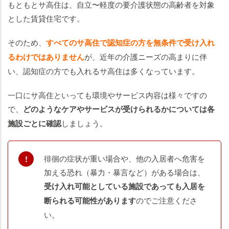
もともとサ高住は、自立〜軽度の要介護状態の高齢者を対象
以
外
とした賃貸住宅です。
に
そのため、
すべてのサ高住で認知症の方を無条件で受け入れ
認
知
るわけではありません
が、近年の介護ニーズの高まりに伴
症
い、認知症の方でも入れるサ高住は多くなっています。
の
方
一口にサ高住といっても環境やサービス内容は様々ですの
が
で、
どのようなケアやサービスが受けられるかについては各
入
施設ごとに確認
しましょう。
れ
る
施
徘徊の症状が重い場合や、他の入居者へ危害を
設
加える恐れ（暴力・暴言など）がある場合は、
ま
受け入れ可能としている施設であっても入居を
と
断られる可能性があります
のでご注意くださ
め
い。