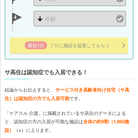
症
を
4
受
け
入
れ
最短1分
プロに施設を提案してもらう
て
い
る
サ
サ高住は認知症でも入居できる！
高
住
結論からお伝えすると、
サービス付き高齢者向け住宅（サ高
の
住）は認知症の方でも入居可能
です。
費
用
「ケアスル 介護」に掲載されているサ高住のデータによる
相
と、認知症の方の入居が可能な施設は
全体の約9割（1,860施
場
設）
（※）に上ります。
認