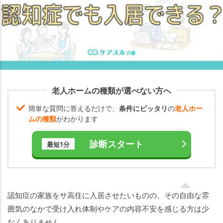
住
に
入
っ
た
時
に
起
老人ホームの種類が選べない方へ
こ
簡単な質問に答えるだけで、
条件にピッタリ
の
老人ホー
り
ムの種類
がわかります
う
る
診断スタート
最短1分
ト
ラ
ブ
ル
認知症の家族をサ高住に入居させたいものの、その自由な雰
認知
囲気のなかで受け入れ体制やケアの内容不安を感じる方は少
症で
なくありません。