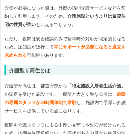
介護が必要になった際は、外部の訪問介護サービスなどを契
約して利用します。そのため、
介護施設というよりは賃貸住
宅の性質が強い
といえるでしょう。
ただし、夜間は安否確認のみで緊急時の対応が限定的となる
ため、認知症が進行して
常にサポートが必要になると退去を
求められる
可能性があります。
介護型サ高住とは
介護型サ高住は、都道府県から
「特定施設入居者生活介護」
の認定を受けた施設です。一般型と大きく異なる点は、
施設
の専属スタッフが24時間体制で常駐
し、施設内で手厚い介護
サービスを提供している点になります。
夜間も介護スタッフによる手厚い見守りや対応が受けられる
ため、徘徊や昼夜逆転といった症状がある中度から重度の認