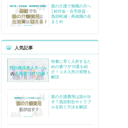
親の介護で無職の方へ
│給付金・在宅収益・
負担軽減・再就職の全
まとめ
人気記事
特養に早く入所するた
めの裏ワザ10選を紹
介！コネ入所の実態も
解説
親の介護費用は誰が出
す？負担割合やトラブ
ルを防ぐ方法を解説