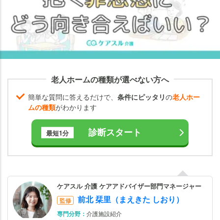
な
く
て
も
い
い
理
老人ホームの種類が選べない方へ
由
簡単な質問に答えるだけで、
条件にピッタリ
の
老人ホー
親
ムの種類
がわかります
を
施
診断スタート
最短1分
設
に
入
れ
ケアスル 介護 ケアアドバイザー部門マネージャー
る
前北 栞里（まえきた しおり）
監修
罪
悪
専門分野：
介護施設紹介