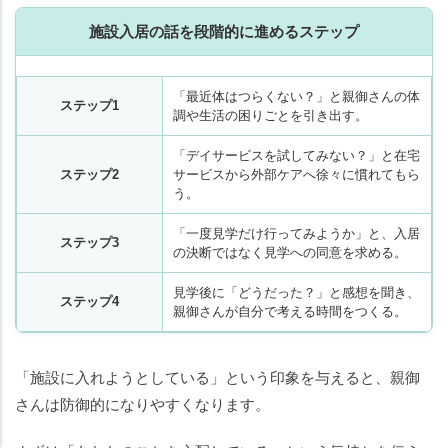
施設入居の話を段階的に進めるステップ
「最近体はつらくない？」と親御さんの体
ステップ1
調や生活の困りごとを引き出す。
「デイサービスを試してみない？」と在宅
ステップ2
サービスから外部ケアへ徐々に慣れてもら
う。
「一度見学だけ行ってみようか」と、入居
ステップ3
の決断ではなく見学への同意を求める。
見学後に「どうだった？」と感想を聞き、
ステップ4
親御さんが自分で考える時間をつくる。
老人ホームの
老人ホームの
知りたいことがわかる
知りたいことがわかる
「施設に入れようとしている」という印象を与えると、親御
さんは防御的になりやすくなります。