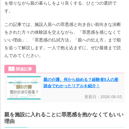
を借りながら親の暮らしをより良くする、ひとつの選択で
まと
す。
め｜
施設
この記事では、施設入居への罪悪感と向き合い前向きな決断
入居
をされた方々の体験談を交えながら、「罪悪感を感じなくて
は
いい理由」、「罪悪感の払拭方法」「親への伝え方」まで順
「親
を追って解説します。一人で抱え込まずに、ぜひ最後まで読
の人
んでみてください。
生」
と
関連記事
「自
分の
親の介護、何から始める？経験者5人の座
談会でわかったリアルを紹介！
人
生」
更新日：2026-08-03
を両
立さ
せる
親を施設に入れることに罪悪感を抱かなくてもいい
理由
道