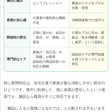
責任の重圧
というプレッシャー
事故のリスクをプロが
分散・管理
介護者の慢性的な睡眠
夜間の安心感
24時間体制での見守り
不足
介助に追われ、会話が
介護をプロに任せ、家
関係性の変化
「指示」や「愚痴」に
族は「良き理解者・話
変化
し相手」という役割に
家族の「自己流」や
認知症ケアの専門知識
「我慢」が限界
専門的なケア
を持つスタッフによる
認知症の周辺症状への
対応
対応が困難
特に夜間対応は、在宅介護で家族が最も消耗しやすい部分の
ひとつです。夜中に転倒した、急に体調が悪化したという場
面でも、施設なら職員がすぐに対応できます。
「施設に入ると孤独になるのでは」と心配される方もいます