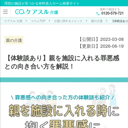
理想の施設が見つかる有料老人ホーム検索サイト
目次
無料で相談する
0120-579-721
親
を
ケアスル 介護
コラムTOP
介護に関するトピック
親の介護
【体験談あ
施
設
【公開日】2023-03-08
親の介護
に
【更新日】2026-06-19
入
れ
【体験談あり】親を施設に入れる罪悪感
る
との向き合い方を解説！
こ
と
に
罪
悪
感
を
抱
か