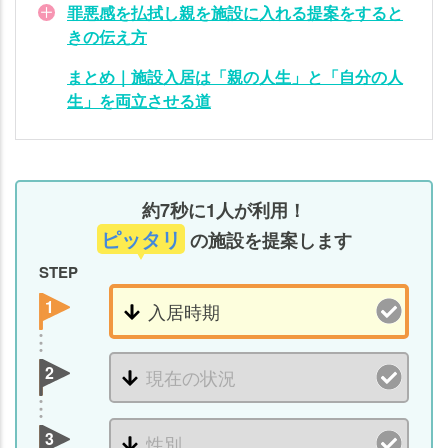
感
罪悪感を払拭し親を施設に入れる提案をすると
と
きの伝え方
向
まとめ｜施設入居は「親の人生」と「自分の人
き
生」を両立させる道
合
っ
た
方
の
約7秒に1人が利用！
事
ピッタリ
の施設を提案します
例
STEP
罪
1
悪
感
を
2
払
拭
し
3