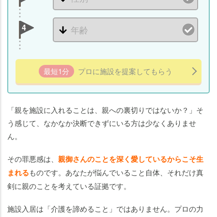
親
を
4
施
設
に
入
最短1分
プロに施設を提案してもらう
れ
る
提
案
「親を施設に入れることは、親への裏切りではないか？」そ
を
う感じて、なかなか決断できずにいる方は少なくありませ
す
ん。
る
と
その罪悪感は、
親御さんのことを深く愛しているからこそ生
き
まれる
ものです。あなたが悩んでいること自体、それだけ真
の
剣に親のことを考えている証拠です。
伝
え
施設入居は「介護を諦めること」ではありません。プロの力
方