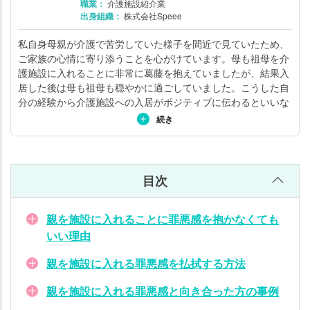
職業：
介護施設紹介業
感
出身組織：
株式会社Speee
を
払
私自身母親が介護で苦労していた様子を間近で見ていたため、
拭
ご家族の心情に寄り添うことを心がけています。母も祖母を介
護施設に入れることに非常に葛藤を抱えていましたが、結果入
す
居した後は母も祖母も穏やかに過ごしていました。こうした自
る
分の経験から介護施設への入居がポジティブに伝わるといいな
方
と思い日々ご家族とお話ししています。詳しくは
こちら
。
続き
法
親
を
目次
施
設
に
親を施設に入れることに罪悪感を抱かなくても
入
いい理由
れ
親を施設に入れる罪悪感を払拭する方法
る
罪
親を施設に入れる罪悪感と向き合った方の事例
悪