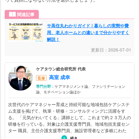
住
（サ
関連記事
ービ
ス付
サ高住丸わかりガイド | 暮らしの実態や費
き高
用、老人ホームとの違いまで分かりやすく
齢者
解説！
向け
更新日：2026-07-01
住
宅）
へ住
ケアタウン総合研究所 代表
民票
高室 成幸
監修
を移
専門分野：
ケアマネジメント論、ファシリテーション
すと
論、モチベーション論ほか
きの
次世代のケアマネジャー育成と持続可能な地域包括ケアシステ
注意
ム支援を掲げて、執筆・研修・コンサルティングに活躍をす
点
る。 「元気がわいてくる」講師として、これまで約２３万人の
研修を行っている。対象は介護支援専門員、地域包括支援セン
サ高
ター 職員、主任介護支援専門員、施設管理者など多岐にわた
住
る。オンライン研修にも対応している。 日本で唯一のケアプラ
続き