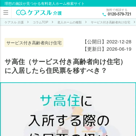
理想の施設が見つかる有料老人ホーム検索サイト
目次
無料で相談する
0120-579-721
基本
的に
ケアスル 介護
コラムTOP
老人ホームの種類
サービス付き高齢者向け住宅
サ高
住
【公開日】2022-12-28
サービス付き高齢者向け住宅
（サ
【更新日】2026-06-19
ービ
ス付
サ高住（サービス付き高齢者向け住宅）
き高
に入居したら住民票を移すべき？
齢者
向け
住
宅）
へ住
民票
を移
す