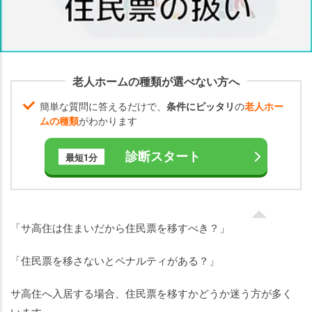
サ高
住
（サ
ービ
ス付
老人ホームの種類が選べない方へ
き高
齢者
簡単な質問に答えるだけで、
条件にピッタリ
の
老人ホー
向け
ムの種類
がわかります
住
宅）
診断スタート
最短1分
へ住
民票
を移
動さ
「サ高住は住まいだから住民票を移すべき？」
せる
メリ
「住民票を移さないとペナルティがある？」
ット
サ高住へ入居する場合、住民票を移すかどうか迷う方が多く
サ高
います。