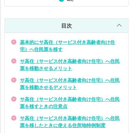
（サ
ンアナリストとしても活躍。 主なテーマ：ケアマネジメント
ービ
論、ファシリテーション論、モチベーション論、高齢者虐待予
ス付
防、ストレスケアとモチベーションマネジメント、地域包括ケ
き高
アシステム、質問力、伝える力、文章と記録術、施設マネジメ
目次
齢者
ント、人材採用と育成ほか メルマガ「元気いっぱい」（読者：
６６００名）を発行中詳しくは
こちら
。
向け
基本的にサ高住（サービス付き高齢者向け住
住
宅）へ住民票を移す
宅）
へ住
サ高住（サービス付き高齢者向け住宅）へ住民
民票
票を移動させるメリット
を移
した
サ高住（サービス付き高齢者向け住宅）へ住民
とき
票を移動させるデメリット
に使
サ高住（サービス付き高齢者向け住宅）へ住民
える
票を移すときの注意点
住所
地特
サ高住（サービス付き高齢者向け住宅）へ住民
例制
票を移したときに使える住所地特例制度
度