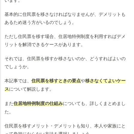
住
（サ
基本的に住民票を移さなければなりませんが、デメリットも
ービ
あるため迷う方がいるのでしょう。
ス付
き高
ただし住民票を移す場合、住居地特例制度を利用すればデメ
齢者
向け
リットを解消できるケースがあります。
住
宅）
それでは、住民票を移すか移さないのか、どうすればよいの
へ住
でしょうか。
民票
を移
本記事では、
住民票を移すときの要点
や
移さなくてよいケー
動さ
ス
について解説します。
せる
デメ
また
住居地特例制度の仕組み
についても、詳しくまとめまし
リッ
た。
ト
住民票を移すメリット・デメリットも知り、本人や家族にと
サ高
って負担にならない方法を選択しましょう。