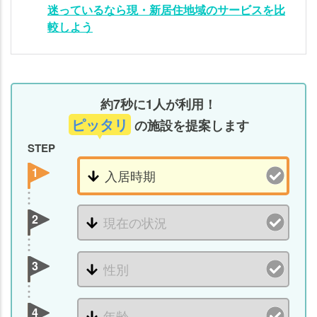
迷っているなら現・新居住地域のサービスを比
迷っ
較しよう
てい
るな
ら
現・
約7秒に1人が利用！
新居
住地
ピッタリ
の施設を提案します
域の
STEP
サー
1
ビス
を比
較し
2
よう
3
4