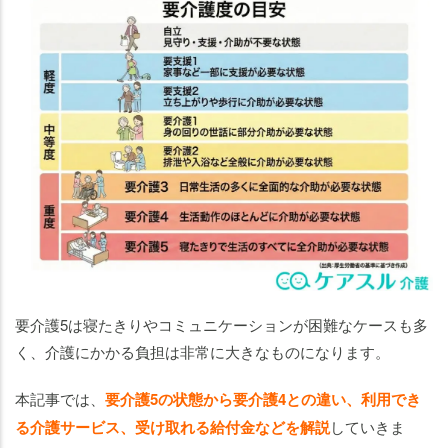
サー
ビス
は？
要介
護5
で利
用で
きる
助成
制度
は？
要
要介護5は寝たきりやコミュニケーションが困難なケースも多
介
く、介護にかかる負担は非常に大きなものになります。
護
5
本記事では、
要介護5の状態から要介護4との違い、利用でき
に
る介護サービス、受け取れる給付金などを解説
していきま
つ