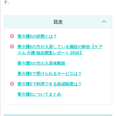
す。
い
て
ま
目次
と
め
要介護5の状態とは？
要介護5の方が入居している施設の割合【ケア
スル 介護 独自調査レポート 2026】
要介護5の方の入居体験談
要介護5で受けられるサービスは？
要介護5で利用できる助成制度は？
要介護5についてまとめ