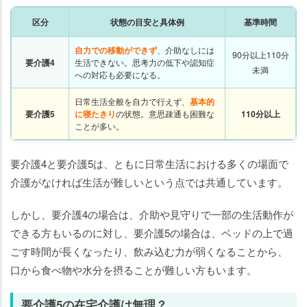
区分
状態の目安と具体例
基準時間
自力での移動ができず
、介助なしには
90分以上110分
要介護4
生活できない。思考力の低下や認知症
未満
への対応も必要になる。
日常生活全般を自力で行えず、
基本的
要介護5
に寝たきり
の状態。意思疎通も困難な
110分以上
ことが多い。
要介護4と要介護5は、ともに日常生活における多くの場面で
介護がなければ生活が難しいという点では共通しています。
しかし、要介護4の場合は、介助や見守りで一部の生活動作が
できる方もいるのに対し、要介護5の場合は、ベッドの上で過
ごす時間が長くなったり、飲み込む力が弱くなることから、
口から食べ物や水分を摂ることが難しい方もいます。
要介護5の在宅介護は無理？