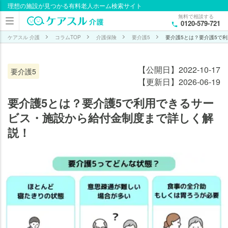
理想の施設が見つかる有料老人ホーム検索サイト
目次
無料で相談する
0120-579-721
要介
護5
ケアスル 介護
コラムTOP
介護保険
要介護5
要介護5とは？要介護5で
の状
態と
【公開日】2022-10-17
要介護5
は？
【更新日】2026-06-19
要介護
要介護5とは？要介護5で利用できるサー
5の方
ビス・施設から給付金制度まで詳しく解
が入居
説！
してい
る施設
の割合
【ケア
スル 介
護 独自
調査レ
ポート