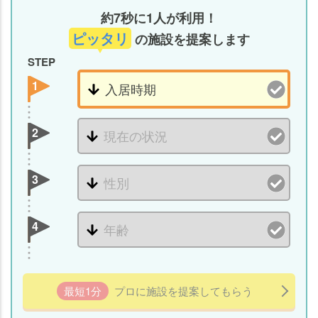
約7秒に1人が利用！
ピッタリ
の施設を提案します
STEP
1
2
3
4
最短1分
プロに施設を提案してもらう