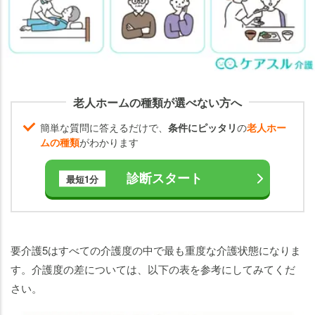
2026】
要
介
護
5
の
老人ホームの種類が選べない方へ
方
簡単な質問に答えるだけで、
条件にピッタリ
の
老人ホー
の
ムの種類
がわかります
入
居
診断スタート
最短1分
体
験
談
要介
要介護5はすべての介護度の中で最も重度な介護状態になりま
護5
す。介護度の差については、以下の表を参考にしてみてくだ
で受
さい。
けら
れる