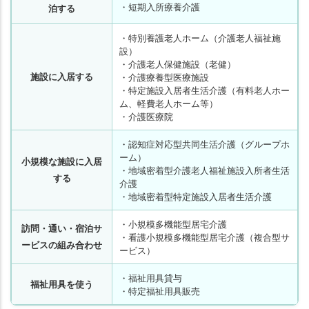
・短期入所療養介護
泊する
・特別養護老人ホーム（介護老人福祉施
設）
・介護老人保健施設（老健）
施設に入居する
・介護療養型医療施設
・特定施設入居者生活介護（有料老人ホー
ム、軽費老人ホーム等）
・介護医療院
・認知症対応型共同生活介護（グループホ
ーム）
小規模な施設に入居
・地域密着型介護老人福祉施設入所者生活
する
介護
・地域密着型特定施設入居者生活介護
・小規模多機能型居宅介護
訪問・通い・宿泊サ
・看護小規模多機能型居宅介護（複合型サ
ービスの組み合わせ
ービス）
・福祉用具貸与
福祉用具を使う
・特定福祉用具販売