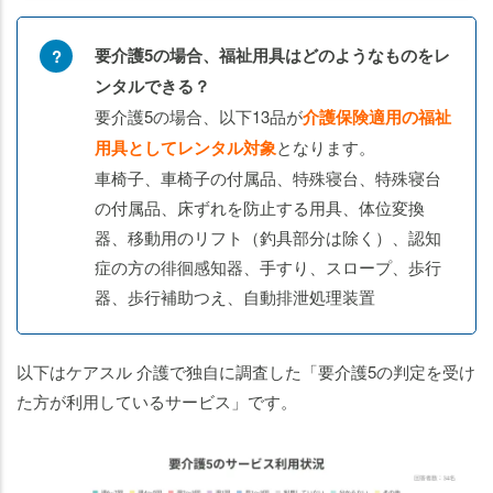
要介護5の場合、福祉用具はどのようなものをレ
ンタルできる？
要介護5の場合、以下13品が
介護保険適用の福祉
用具としてレンタル対象
となります。
車椅子、車椅子の付属品、特殊寝台、特殊寝台
の付属品、床ずれを防止する用具、体位変換
器、移動用のリフト（釣具部分は除く）、認知
症の方の徘徊感知器、手すり、スロープ、歩行
器、歩行補助つえ、自動排泄処理装置
以下はケアスル 介護で独自に調査した「要介護5の判定を受け
た方が利用しているサービス」です。