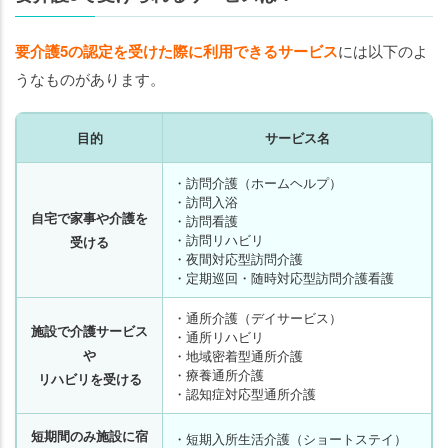
要介護5の認定を受けた際に利用できるサービス
には以下のよ
うなものがあります。
目的
サービス名
・訪問介護（ホームヘルプ）
・訪問入浴
自宅で家事や介護を
・訪問看護
・訪問リハビリ
受ける
・夜間対応型訪問介護
・定期巡回・随時対応型訪問介護看護
・通所介護（デイサービス）
施設で介護サービス
・通所リハビリ
や
・地域密着型通所介護
・療養通所介護
リハビリを受ける
・認知症対応型通所介護
短期間のみ施設に宿
・短期入所生活介護（ショートステイ）