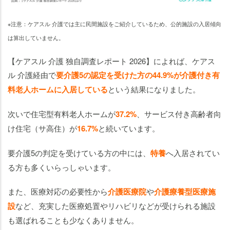
※注意：ケアスル 介護では主に民間施設をご紹介しているため、公的施設の入居傾向
は算出していません。
【ケアスル 介護 独自調査レポート 2026】によれば、ケアス
ル 介護経由で
要介護5の認定を受けた方の44.9%が介護付き有
料老人ホームに入居している
という結果になりました。
次いで住宅型有料老人ホームが
37.2%
、サービス付き高齢者向
け住宅（サ高住）が
16.7%
と続いています。
要介護5の判定を受けている方の中には、
特養
へ入居されてい
る方も多くいらっしゃいます。
また、医療対応の必要性から
介護医療院
や
介護療養型医療施
設
など、充実した医療処置やリハビリなどが受けられる施設
も選ばれることも少なくありません。