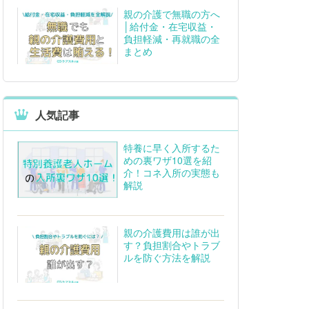
親の介護で無職の方へ
│給付金・在宅収益・
負担軽減・再就職の全
まとめ
人気記事
特養に早く入所するた
めの裏ワザ10選を紹
介！コネ入所の実態も
解説
親の介護費用は誰が出
す？負担割合やトラブ
ルを防ぐ方法を解説