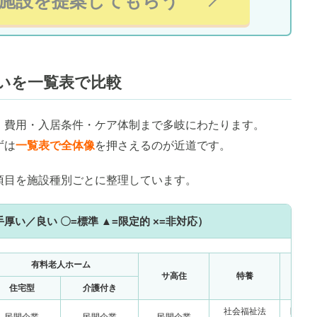
施設を提案してもらう
いを一覧表で比較
・費用・入居条件・ケア体制まで多岐にわたります。
ずは
一覧表で全体像
を押さえるのが近道です。
項目を施設種別ごとに整理しています。
い／良い 〇=標準 ▲=限定的 ×=非対応）
有料老人ホーム
サ高住
特養
老
住宅型
介護付き
社会福祉法
医療法