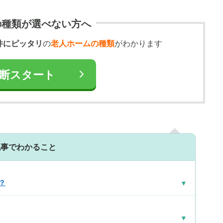
の種類が選べない方へ
件にピッタリ
の
老人ホームの種類
がわかります
断スタート
記事でわかること
？
▼
▼