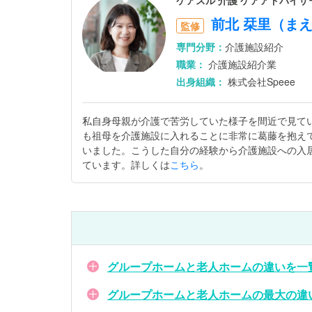
ケアスル 介護 ケアアドバイ
前北 栞里（ま
監修
専門分野：
介護施設紹介
職業：
介護施設紹介業
出身組織：
株式会社Speee
私自身母親が介護で苦労していた様子を間近で見て
も祖母を介護施設に入れることに非常に葛藤を抱え
いました。こうした自分の経験から介護施設への入
ています。詳しくは
こちら
。
グループホームと老人ホームの違いを一
グループホームと老人ホームの最大の違