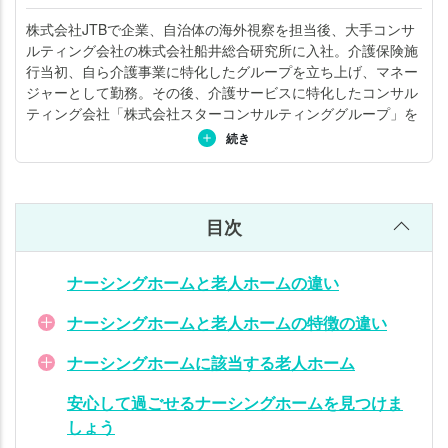
を
株式会社JTBで企業、自治体の海外視察を担当後、大手コンサ
見
ルティング会社の株式会社船井総合研究所に入社。介護保険施
つ
行当初、自ら介護事業に特化したグループを立ち上げ、マネー
け
ジャーとして勤務。その後、介護サービスに特化したコンサル
ま
ティング会社「株式会社スターコンサルティンググループ」を
し
立ち上げ、専門家集団として活動している。サポート領域とし
続き
ょ
ては、介護施設の開設から集客（稼働率アップ）、採用、教育
研修システム・評価制度の導入、DX化などを幅広く支援。「日
う
本一」と呼ばれる事例を、数々生み出してきた。コンサルティ
ング実績500法人以上、講演実績700回以上。また「ガイアの
目次
夜明け（テレビ東京）」など、テレビ、新聞、雑誌の取材も多
い。詳しくは
こちら
。
ナーシングホームと老人ホームの違い
ナーシングホームと老人ホームの特徴の違い
ナーシングホームに該当する老人ホーム
安心して過ごせるナーシングホームを見つけま
しょう