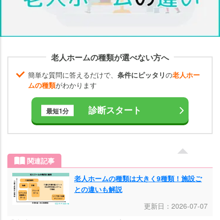
ナ
ー
シ
ン
老人ホームの種類が選べない方へ
グ
ホ
簡単な質問に答えるだけで、
条件にピッタリ
の
老人ホー
ー
ムの種類
がわかります
ム
と
診断スタート
最短1分
老
人
ホ
ー
関連記事
ム
の
老人ホームの種類は大きく9種類！施設ご
との違いも解説
特
徴
更新日：2026-07-07
の