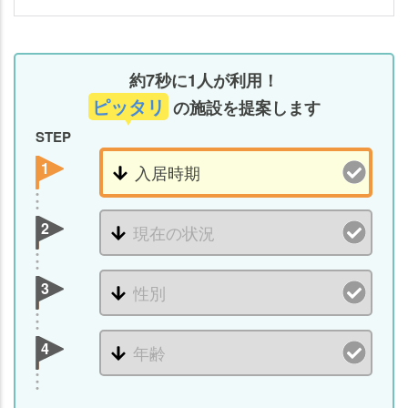
約7秒に1人が利用！
ピッタリ
の施設を提案します
STEP
1
2
3
4