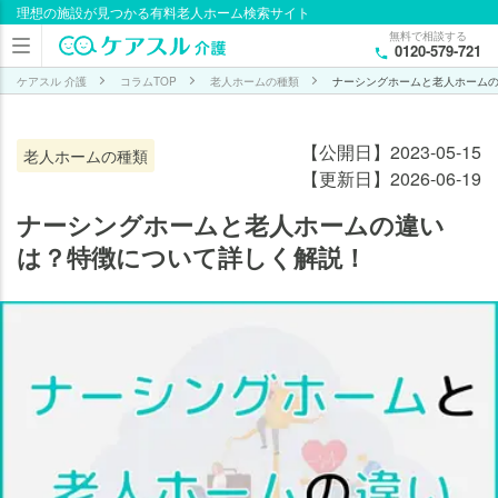
理想の施設が見つかる有料老人ホーム検索サイト
目次
無料で相談する
0120-579-721
ナ
ー
ケアスル 介護
コラムTOP
老人ホームの種類
ナーシングホームと老人ホーム
シ
ン
【公開日】2023-05-15
老人ホームの種類
グ
【更新日】2026-06-19
ホ
ー
ナーシングホームと老人ホームの違い
ム
は？特徴について詳しく解説！
と
老
人
ホ
ー
ム
の
違
い