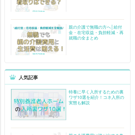
親の介護で無職の方へ│給付
金・在宅収益・負担軽減・再
就職の全まとめ
人気記事
特養に早く入所するための裏
ワザ10選を紹介！コネ入所の
実態も解説