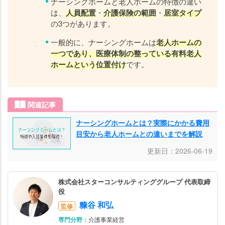
ナーシングホームと老人ホームの特徴の違い
ー
は、
人員配置
・
介護保険の範囲
・
居室タイプ
ム
の3つがあります。
安
一般的に、ナーシングホームは
老人ホームの
心
一つであり、医療体制の整っている有料老人
し
ホームという位置付け
です。
て
過
ご
関連記事
せ
る
ナーシングホームとは？実際にかかる費用
ナ
目安から老人ホームとの違いまでを解説
ー
更新日：2026-06-19
シ
ン
グ
株式会社スターコンサルティンググループ 代表取締
役
ホ
糠谷 和弘
ー
監修
ム
専門分野：
介護事業経営