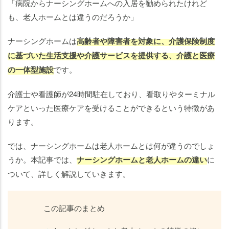
「病院からナーシングホームへの入居を勧められたけれど
違
も、老人ホームとは違うのだろうか」
い
ナ
ナーシングホームは
高齢者や障害者を対象に、介護保険制度
ー
に基づいた生活支援や介護サービスを提供する、介護と医療
シ
の一体型施設
です。
ン
グ
介護士や看護師が24時間駐在しており、看取りやターミナル
ホ
ケアといった医療ケアを受けることができるという特徴があ
ー
ります。
ム
に
では、ナーシングホームは老人ホームとは何が違うのでしょ
該
うか。本記事では、
ナーシングホームと老人ホームの違い
に
当
す
ついて、詳しく解説していきます。
る
老
この記事のまとめ
人
ホ