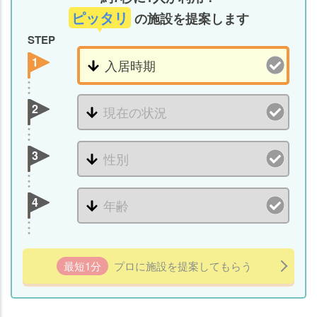
ピッタリ
の施設を提案します
STEP
1
2
3
4
最短1分
プロに施設を提案してもらう