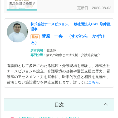
更新日：2026-08-03
株式会社ナースビジョン, 一般社団法人OWL 取締役,
理事
菅原 一央 （すがわら かずひ
監修
ろ）
所有資格：
看護師
専門分野：
病気の治療と生活支援・介護施設紹介
看護師として多岐にわたる臨床・介護現場を経験し、株式会社
ナースビジョンを設立。介護環境の改善や運営支援に尽力。看
護師のアセスメント力を武器に、医学的視点と相性を見極め、
後悔しない施設選びを伴走支援します。詳しくは
こちら
。
目次