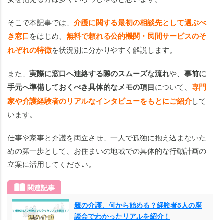
談
を
そこで本記事では、
介護に関する最初の相談先として選ぶべ
す
き窓口
をはじめ、
無料で頼れる公的機関・民間サービスのそ
る
前
れぞれの特徴
を状況別に分かりやすく解説します。
に
準
また、
実際に窓口へ連絡する際のスムーズな流れ
や、
事前に
備
手元へ準備しておくべき具体的なメモの項目
について、
専門
し
家や介護経験者のリアルなインタビューをもとにご紹介
して
て
います。
お
く
仕事や家事と介護を両立させ、一人で孤独に抱え込まないた
こ
めの第一歩として、お住まいの地域での具体的な行動計画の
と
立案に活用してください。
ま
と
関連記事
め
親の介護、何から始める？経験者5人の座
談会でわかったリアルを紹介！