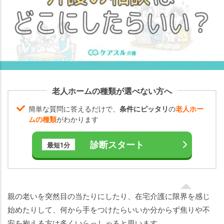
護
の
相
談
を
す
る
と
老人ホームの種類が選べない方へ
き
簡単な質問に答えるだけで、
条件にピッタリ
の
老人ホー
の
ムの種類
がわかります
主
な
診断スタート
最短1分
流
れ
介
護
親の老いを突然目の当たりにしたり、在宅介護に限界を感じ
の
始めたりして、何から手をつけたらいいか分からず焦りや不
相
安を抱える方は多くいらっしゃると思います。