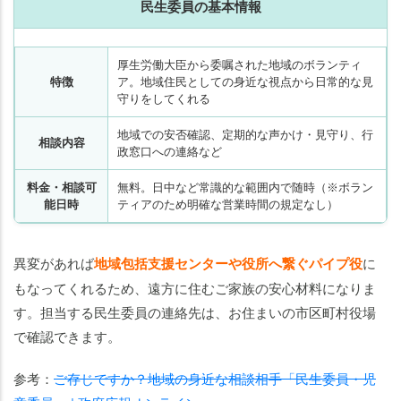
民生委員の基本情報
厚生労働大臣から委嘱された地域のボランティ
特徴
ア。地域住民としての身近な視点から日常的な見
守りをしてくれる
地域での安否確認、定期的な声かけ・見守り、行
相談内容
政窓口への連絡など
料金・相談可
無料。日中など常識的な範囲内で随時（※ボラン
能日時
ティアのため明確な営業時間の規定なし）
異変があれば
地域包括支援センターや役所へ繋ぐパイプ役
に
もなってくれるため、遠方に住むご家族の安心材料になりま
す。担当する民生委員の連絡先は、お住まいの市区町村役場
で確認できます。
参考：
ご存じですか？地域の身近な相談相手「民生委員・児