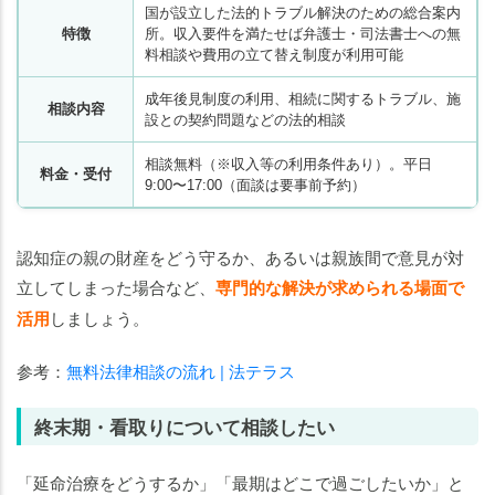
国が設立した法的トラブル解決のための総合案内
特徴
所。収入要件を満たせば弁護士・司法書士への無
料相談や費用の立て替え制度が利用可能
成年後見制度の利用、相続に関するトラブル、施
相談内容
設との契約問題などの法的相談
相談無料（※収入等の利用条件あり）。平日
料金・受付
9:00〜17:00（面談は要事前予約）
認知症の親の財産をどう守るか、あるいは親族間で意見が対
立してしまった場合など、
専門的な解決が求められる場面で
活用
しましょう。
参考：
無料法律相談の流れ | 法テラス
終末期・看取りについて相談したい
「延命治療をどうするか」「最期はどこで過ごしたいか」と