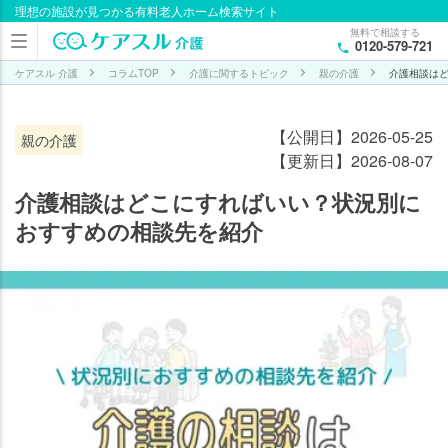
理想の施設が見つかる有料老人ホーム検索サイト
目次
無料で相談する
0120-579-721
介
護
ケアスル 介護
コラムTOP
介護に関するトピック
親の介護
介護相談は
相
談
【公開日】2026-05-25
親の介護
の
【更新日】2026-08-07
状
況
介護相談はどこにすればいい？状況別に
別
おすすめの相談先を紹介
お
す
す
め
相
談
先
介