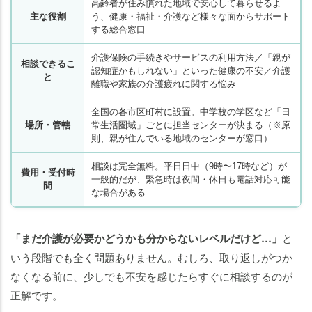
高齢者が住み慣れた地域で安心して暮らせるよ
主な役割
う、健康・福祉・介護など様々な面からサポート
する総合窓口
介護保険の手続きやサービスの利用方法／「親が
相談できるこ
認知症かもしれない」といった健康の不安／介護
と
離職や家族の介護疲れに関する悩み
全国の各市区町村に設置。中学校の学区など「日
場所・管轄
常生活圏域」ごとに担当センターが決まる（※原
則、親が住んでいる地域のセンターが窓口）
相談は完全無料。平日日中（9時〜17時など）が
費用・受付時
一般的だが、緊急時は夜間・休日も電話対応可能
間
な場合がある
「まだ介護が必要かどうかも分からないレベルだけど…」
と
いう段階でも全く問題ありません。むしろ、取り返しがつか
なくなる前に、少しでも不安を感じたらすぐに相談するのが
正解です。