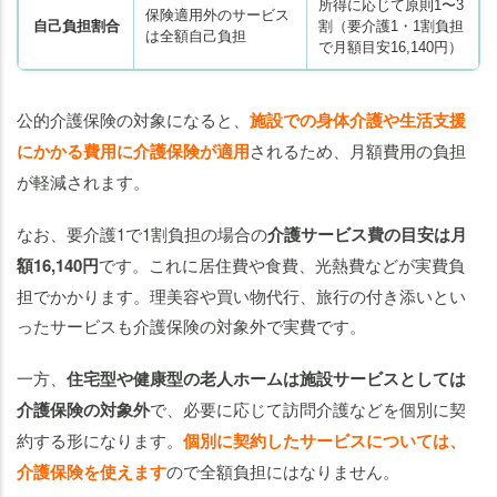
所得に応じて原則1〜3
保険適用外のサービス
自己負担割合
割（要介護1・1割負担
は全額自己負担
で月額目安16,140円）
公的介護保険の対象になると、
施設での身体介護や生活支援
にかかる費用に介護保険が適用
されるため、月額費用の負担
が軽減されます。
なお、要介護1で1割負担の場合の
介護サービス費の目安は月
額16,140円
です。これに居住費や食費、光熱費などが実費負
担でかかります。理美容や買い物代行、旅行の付き添いとい
ったサービスも介護保険の対象外で実費です。
一方、
住宅型や健康型の老人ホームは施設サービスとしては
介護保険の対象外
で、必要に応じて訪問介護などを個別に契
約する形になります。
個別に契約したサービスについては、
介護保険を使えます
ので全額負担にはなりません。