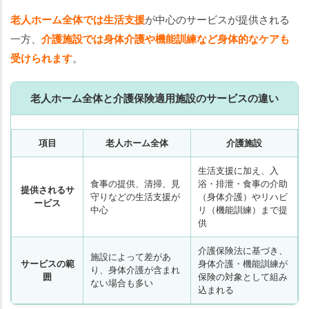
老人ホーム全体では生活支援
が中心のサービスが提供される
一方、
介護施設では身体介護や機能訓練など身体的なケアも
受けられます
。
老人ホーム全体と介護保険適用施設のサービスの違い
項目
老人ホーム全体
介護施設
生活支援に加え、入
食事の提供、清掃、見
浴・排泄・食事の介助
提供されるサ
守りなどの生活支援が
（身体介護）やリハビ
ービス
中心
リ（機能訓練）まで提
供
介護保険法に基づき、
施設によって差があ
サービスの範
身体介護・機能訓練が
り、身体介護が含まれ
囲
保険の対象として組み
ない場合も多い
込まれる