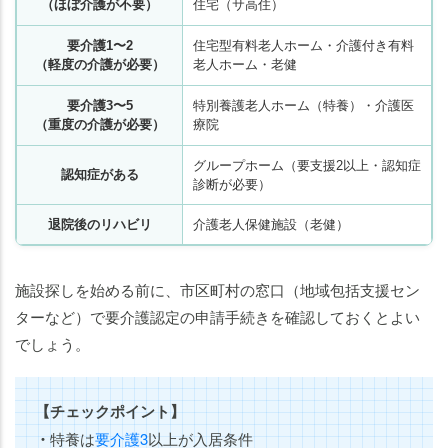
（ほぼ介護が不要）
住宅（サ高住）
要介護1〜2
住宅型有料老人ホーム・介護付き有料
（軽度の介護が必要）
老人ホーム・老健
要介護3〜5
特別養護老人ホーム（特養）・介護医
（重度の介護が必要）
療院
グループホーム（要支援2以上・認知症
認知症がある
診断が必要）
退院後のリハビリ
介護老人保健施設（老健）
施設探しを始める前に、市区町村の窓口（地域包括支援セン
ターなど）で要介護認定の申請手続きを確認しておくとよい
でしょう。
【チェックポイント】
・
特養は
要介護3
以上が入居条件