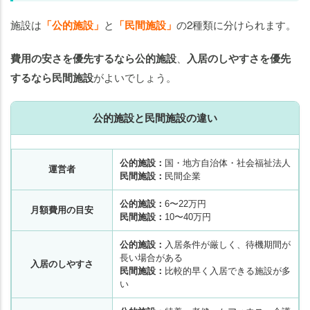
施設は
「公的施設」
と
「民間施設」
の2種類に分けられます。
費用の安さを優先するなら公的施設
、
入居のしやすさを優先
するなら民間施設
がよいでしょう。
公的施設と民間施設の違い
公的施設：
国・地方自治体・社会福祉法人
運営者
民間施設：
民間企業
公的施設：
6〜22万円
月額費用の目安
民間施設：
10〜40万円
公的施設：
入居条件が厳しく、待機期間が
長い場合がある
入居のしやすさ
民間施設：
比較的早く入居できる施設が多
い