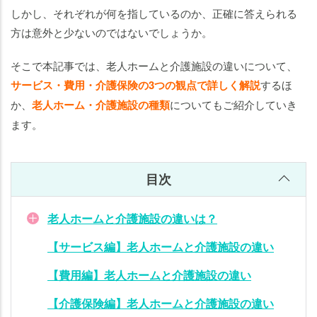
しかし、それぞれが何を指しているのか、正確に答えられる
ホー
ムと
方は意外と少ないのではないでしょうか。
介護
施設
そこで本記事では、老人ホームと介護施設の違いについて、
の違
サービス・費用・介護保険の3つの観点で詳しく解説
するほ
い
か、
老人ホーム・介護施設の種類
についてもご紹介していき
ます。
施
設
選
目次
び
で
は
老人ホームと介護施設の違いは？
老
人
【サービス編】老人ホームと介護施設の違い
ホ
【費用編】老人ホームと介護施設の違い
ー
ム
【介護保険編】老人ホームと介護施設の違い
と