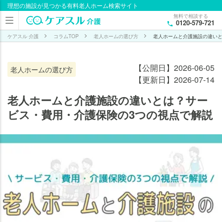
理想の施設が見つかる有料老人ホーム検索サイト
目次
無料で相談する
0120-579-721
老人
ホー
ケアスル 介護
コラムTOP
老人ホームの選び方
老人ホームと介護施設の違いと
ムと
介護
【公開日】2026-06-05
老人ホームの選び方
施設
【更新日】2026-07-14
の違
い
老人ホームと介護施設の違いとは？サー
は？
ビス・費用・介護保険の3つの視点で解説
【サ
ービ
ス
編】
老人
ホー
ムと
介護