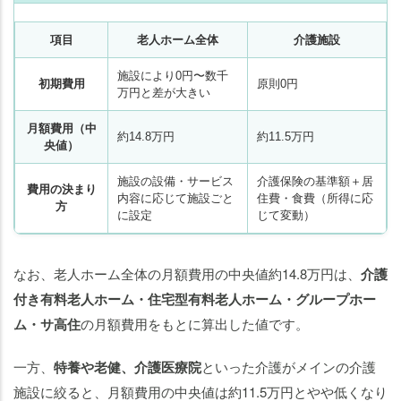
項目
老人ホーム全体
介護施設
施設により0円〜数千
初期費用
原則0円
万円と差が大きい
月額費用（中
約14.8万円
約11.5万円
央値）
施設の設備・サービス
介護保険の基準額＋居
費用の決まり
内容に応じて施設ごと
住費・食費（所得に応
方
に設定
じて変動）
なお、老人ホーム全体の月額費用の中央値約14.8万円は、
介護
付き有料老人ホーム・住宅型有料老人ホーム・グループホー
ム・サ高住
の月額費用をもとに算出した値です。
一方、
特養や老健、介護医療院
といった介護がメインの介護
施設に絞ると、月額費用の中央値は約11.5万円とやや低くなり