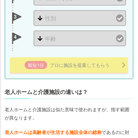
ム・
介護
3
施設
の全
体像
4
は2
軸で
整理
最短1分
プロに施設を提案してもらう
【一
覧
表】
老人ホームと介護施設の違いは？
老人
ホー
ム・
老人ホームと介護施設は似た意味で使われますが、指す範囲
介護
が異なります。
施設
の種
老人ホームは高齢者が生活する施設全体の総称
であるのに対
類