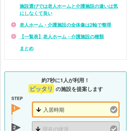
介
施設選びでは老人ホームと介護施設の違いは気
護
にしなくて良い
施
老人ホーム・介護施設の全体像は2軸で整理
設
の
【一覧表】老人ホーム・介護施設の種類
違
い
まとめ
は
気
に
し
約7秒に1人が利用！
な
ピッタリ
の施設を提案します
く
て
STEP
良
1
い
老人
2
ホー