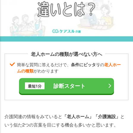
施設
の違
い
【費
用
編】
老人
老人ホームの種類が選べない方へ
ホー
ムと
簡単な質問に答えるだけで、
条件にピッタリ
の
老人ホー
介護
ムの種類
がわかります
施設
の違
診断スタート
最短1分
い
【介
護保
介護関連の情報をみていると
「老人ホーム」「介護施設」
と
険
編】
いう似た2つの言葉を目にする機会も多いかと思います。
老人