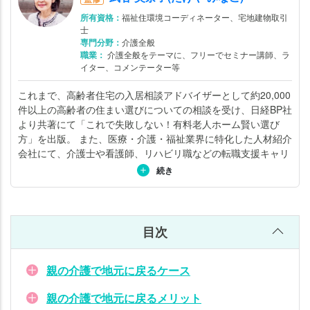
と
き
所有資格：
福祉住環境コーディネーター、宅地建物取引
士
の
専門分野：
介護全般
注
職業：
介護全般をテーマに、フリーでセミナー講師、ラ
意
イター、コメンテーター等
点
これまで、高齢者住宅の入居相談アドバイザーとして約20,000
件以上の高齢者の住まい選びについての相談を受け、日経BP社
親
より共著にて「これで失敗しない！有料老人ホーム賢い選び
の
方」を出版。 また、医療・介護・福祉業界に特化した人材紹介
介
会社にて、介護士や看護師、リハビリ職などの転職支援キャリ
護
アアドバイザーにも従事。 利用者・家族・介護従事者の視点を
続き
が
持ち合わせ、「高齢者住宅の選び方」「介護と仕事の両立」な
必
ど介護全般をテーマとしたセミナーの講師をする傍ら、テレ
ビ・新聞・雑誌などでコメンテーターとして活躍。詳しくは
こ
要
ちら
。
で
目次
も
地
親の介護で地元に戻るケース
元
に
親の介護で地元に戻るメリット