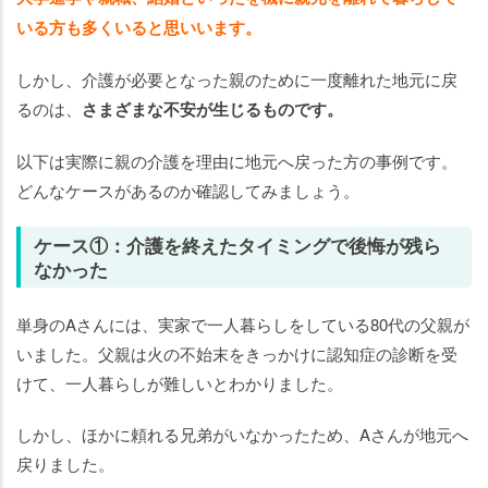
元に
いる方も多くいると思いいます。
戻る
かは
しかし、介護が必要となった親のために一度離れた地元に戻
慎重
に検
るのは、
さまざまな不安が生じるものです。
討し
まし
以下は実際に親の介護を理由に地元へ戻った方の事例です。
ょ
どんなケースがあるのか確認してみましょう。
う！
ケース①：介護を終えたタイミングで後悔が残ら
なかった
単身のAさんには、実家で一人暮らしをしている80代の父親が
いました。父親は火の不始末をきっかけに認知症の診断を受
けて、一人暮らしが難しいとわかりました。
しかし、ほかに頼れる兄弟がいなかったため、Aさんが地元へ
戻りました。