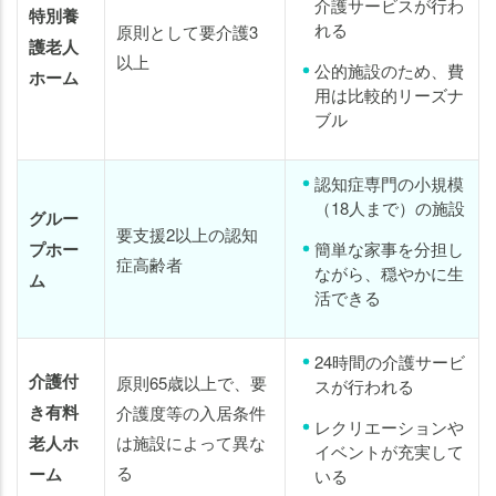
介護サービスが行わ
特別養
れる
原則として要介護3
護老人
以上
公的施設のため、費
ホーム
用は比較的リーズナ
ブル
認知症専門の小規模
（18人まで）の施設
グルー
要支援2以上の認知
プホー
簡単な家事を分担し
症高齢者
ながら、穏やかに生
ム
活できる
24時間の介護サービ
介護付
原則65歳以上で、要
スが行われる
き有料
介護度等の入居条件
レクリエーションや
老人ホ
は施設によって異な
イベントが充実して
る
ーム
いる