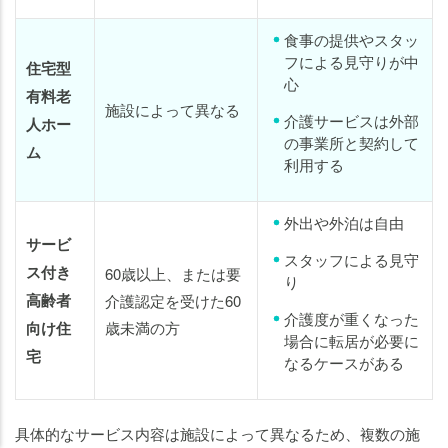
食事の提供やスタッ
フによる見守りが中
住宅型
心
有料老
施設によって異なる
介護サービスは外部
人ホー
の事業所と契約して
ム
利用する
外出や外泊は自由
サービ
スタッフによる見守
ス付き
60歳以上、または要
り
高齢者
介護認定を受けた60
介護度が重くなった
向け住
歳未満の方
場合に転居が必要に
宅
なるケースがある
老人ホームの
老人ホームの
知りたいことがわかる
知りたいことがわかる
具体的なサービス内容は施設によって異なるため、複数の施