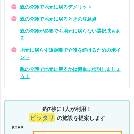
戻
親の介護で地元に戻るデメリット
ら
な
親の介護で地元に戻るときの注意点
い
選
親の介護が必要でも地元に戻らない選択肢もあ
択
る
肢
地元に戻らず遠距離で介護を続けるためのポイ
も
ント
あ
る
親の介護で地元に戻るかは慎重に検討しましょ
う！
地
元
に
戻
ら
約7秒に1人が利用！
ず
ピッタリ
の施設を提案します
遠
STEP
距