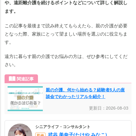
に
や、遠距離介護を続けるポイントなどについて詳しく解説し
戻
ます。
る
デ
この記事を最後まで読み終えてもらえたら、親の介護が必要
メ
となった際、家族にとって望ましい場所を選ぶのに役立ちま
リ
す。
ッ
ト
遠方に暮らす親の介護でお悩みの方は、ぜひ参考にしてくだ
親
さい。
の
介
関連記事
護
親の介護、何から始める？経験者5人の座
で
談会でわかったリアルを紹介！
地
元
更新日：2026-08-03
に
戻
シニアライフ・コンサルタント
る
武谷 美奈子(たけや みなこ)
監修