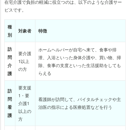
在宅介護で負担の軽減に役立つのは、以下のような介護サー
ビスです。
種
対象者
特徴
別
訪
ホームヘルパーが自宅へ来て、食事や排
要介護
問
泄、入浴といった身体介護や、買い物、掃
1以上
介
除、食事の支度といった生活援助をしても
の方
らえる
護
要支援
訪
1・要
問
看護師が訪問して、バイタルチェックや主
介護1
看
治医の指示による医療処置などを行う
以上の
護
方