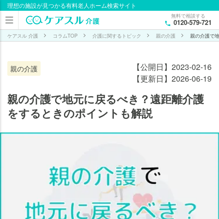
理想の施設が見つかる有料老人ホーム検索サイト
目次
無料で相談する
0120-579-721
親
の
ケアスル 介護
コラムTOP
介護に関するトピック
親の介護
親の介護で
介
護
【公開日】2023-02-16
親の介護
で
【更新日】2026-06-19
地
元
親の介護で地元に戻るべき？遠距離介護
に
をするときのポイントも解説
戻
る
ケ
ー
ス
親
の
介