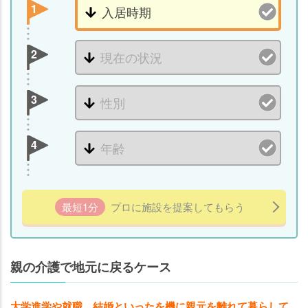
離
1
で
介
護
2
を
続
3
け
る
た
4
め
の
ポ
イ
最短1分
プロに施設を提案してもらう
ン
ト
親の
親の介護で地元に戻るケース
介護
で地
大学進学や就職、結婚といったを機に親元を離れて暮らして