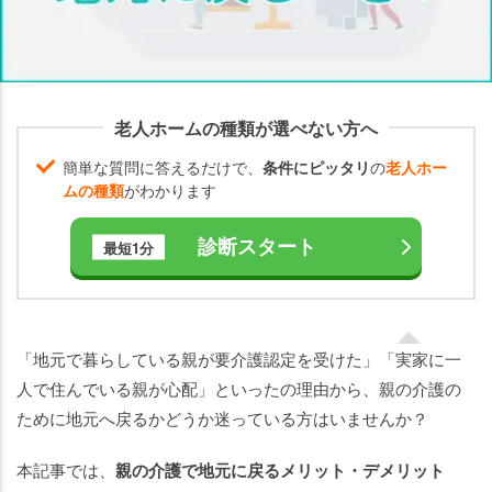
護
で
地
元
に
老人ホームの種類が選べない方へ
戻
る
簡単な質問に答えるだけで、
条件にピッタリ
の
老人ホー
メ
ムの種類
がわかります
リ
ッ
診断スタート
最短1分
ト
親
の
「地元で暮らしている親が要介護認定を受けた」「実家に一
介
人で住んでいる親が心配」といったの理由から、親の介護の
護
で
ために地元へ戻るかどうか迷っている方はいませんか？
地
元
本記事では、
親の介護で地元に戻るメリット・デメリット