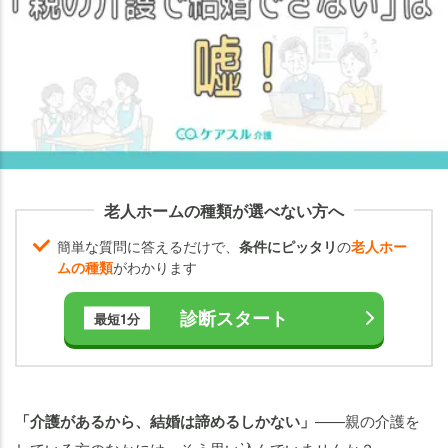
親の
介護
のた
めに
「結
婚で
きな
い」
と悩
老人ホームの種類が選べない方へ
む必
要は
簡単な質問に答えるだけで、
条件にピッタリ
の
老人ホー
な
ムの種類
がわかります
い！
診断スタート
最短1分
親
の
介
護
「介護があるから、結婚は諦めるしかない」
——親の介護を
を