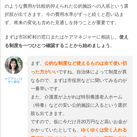
のような費用が比較的抑えられた公的施設への入居という選
択肢が出てきます。今の費用水準がずっと続くと思い込ま
ず、将来の変化も含めた見通しを持つことが重要です。
まずは市区町村の窓口またはケアマネジャーに相談し、
使え
る制度を一つひとつ確認することから始めましょう
。
まず、
公的な制度など使えるものは全て使い切
った方がいい
ですね。自治体によって制度が異
ケアアドバイ
なるので、まずは市役所などに聞いてみるのが
ザー前北
一番早いです。
また、介護度が上がれば特別養護老人ホーム
（特養）などの安い公的施設に入るという選択
肢も出てきます。
ですので、仮に今だけ月20万円など高いお金が
かかっていたとしても、
ゆくゆくは安く入れる