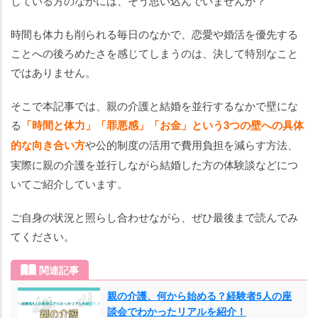
している方のなかには、そう思い込んでいませんか？
し
な
時間も体力も削られる毎日のなかで、恋愛や婚活を優先する
が
ことへの後ろめたさを感じてしまうのは、決して特別なこと
ら
結
ではありません。
婚
し
そこで本記事では、親の介護と結婚を並行するなかで壁にな
た
る
「時間と体力」「罪悪感」「お金」という3つの壁への具体
方
的な向き合い方
や公的制度の活用で費用負担を減らす方法、
の
実際に親の介護を並行しながら結婚した方の体験談などにつ
リ
いてご紹介しています。
ア
ル
ご自身の状況と照らし合わせながら、ぜひ最後まで読んでみ
な
てください。
体
験
関連記事
談
親の介護、何から始める？経験者5人の座
体験
談会でわかったリアルを紹介！