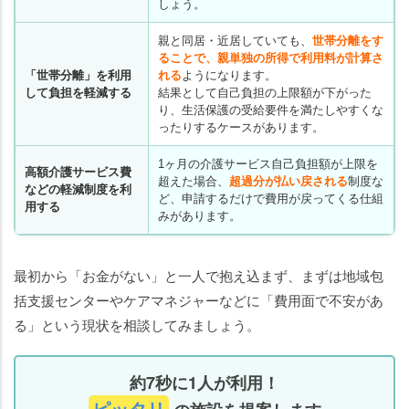
しょう。
親と同居・近居していても、
世帯分離をす
ることで、親単独の所得で利用料が計算さ
「世帯分離」を利用
れる
ようになります。
して負担を軽減する
結果として自己負担の上限額が下がった
り、生活保護の受給要件を満たしやすくな
ったりするケースがあります。
1ヶ月の介護サービス自己負担額が上限を
高額介護サービス費
超えた場合、
超過分が払い戻される
制度な
などの軽減制度を利
ど、申請するだけで費用が戻ってくる仕組
用する
みがあります。
最初から「お金がない」と一人で抱え込まず、まずは地域包
括支援センターやケアマネジャーなどに「費用面で不安があ
る」という現状を相談してみましょう。
約7秒に1人が利用！
ピッタリ