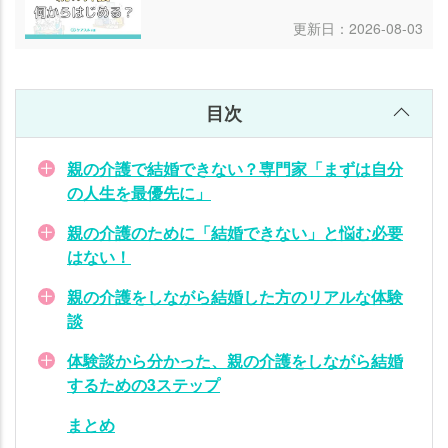
談か
ら分
更新日：2026-08-03
かっ
た、
親の
目次
介護
をし
親の介護で結婚できない？専門家「まずは自分
なが
の人生を最優先に」
ら結
婚す
親の介護のために「結婚できない」と悩む必要
るた
はない！
めの
3ス
親の介護をしながら結婚した方のリアルな体験
テッ
談
プ
体験談から分かった、親の介護をしながら結婚
ま
するための3ステップ
と
まとめ
め