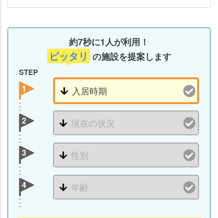
約7秒に1人が利用！
ピッタリ
の施設を提案します
STEP
1
2
3
4