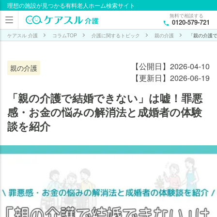
理想の施設が見つかる有料老人ホーム検索サイト
目次
無料で相談する
0120-579-721
親の
介護
ケアスル 介護
コラムTOP
介護に関するトピック
親の介護
「親の介護
で結
婚で
【公開日】2026-04-10
親の介護
きな
【更新日】2026-06-19
い？
専門
「親の介護で結婚できない」は嘘！罪悪
家
感・お金の悩みの解消法と成婚者の体験
「ま
談を紹介
ずは
自分
の人
生を
最優
先
に」