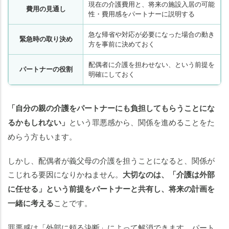
現在の介護費用と、将来の施設入居の可能
費用の見通し
性・費用感をパートナーに説明する
急な帰省や対応が必要になった場合の動き
緊急時の取り決め
方を事前に決めておく
配偶者に介護を担わせない、という前提を
パートナーの役割
明確にしておく
「自分の親の介護をパートナーにも負担してもらうことにな
るかもしれない」
という罪悪感から、関係を進めることをた
めらう方もいます。
しかし、配偶者が義父母の介護を担うことになると、関係が
こじれる要因になりかねません。
大切なのは、「介護は外部
に任せる」という前提をパートナーと共有し、将来の計画を
一緒に考える
ことです。
罪悪感は「外部に頼る決断」によって解消できます。パート