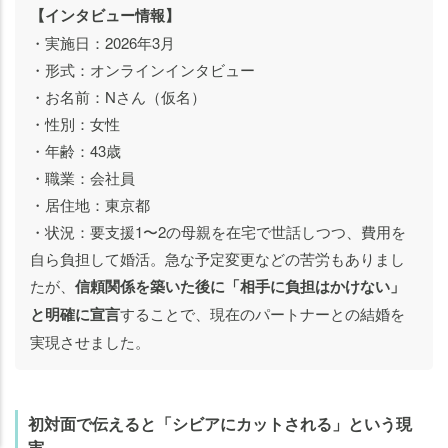
【インタビュー情報】
・実施日：2026年3月
・形式：オンラインインタビュー
・お名前：Nさん（仮名）
・性別：女性
・年齢：43歳
・職業：会社員
・居住地：東京都
・状況：要支援1〜2の母親を在宅で世話しつつ、費用を
自ら負担して婚活。急な予定変更などの苦労もありまし
たが、
信頼関係を築いた後に「相手に負担はかけない」
と明確に宣言
することで、現在のパートナーとの結婚を
実現させました。
老人ホームの
老人ホームの
知りたいことがわかる
知りたいことがわかる
初対面で伝えると「シビアにカットされる」という現
実