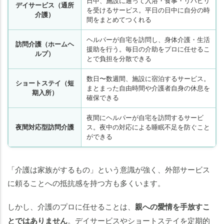
日中、施設に通って入浴・食事・リハビリ
デイサービス（通所
を受けるサービス。平日の日中に自分の時
介護）
間をまとめてつくれる
ヘルパーが自宅を訪問し、身体介護・生活
訪問介護（ホームヘ
援助を行う。毎日の介助をプロに任せるこ
ルプ）
とで負担を分散できる
数日〜数週間、施設に宿泊するサービス。
ショートステイ（短
まとまった自由時間や介護者自身の休息を
期入所）
確保できる
夜間にヘルパーが自宅を訪問するサービ
夜間対応型訪問介護
ス。夜中の対応による睡眠不足を防ぐこと
ができる
「介護は家族がするもの」という意識が強く、外部サービス
に頼ることへの抵抗感を持つ方も多くいます。
しかし、介護のプロに任せることは、
親への愛情を手放すこ
とではありません
。デイサービスやショートステイを定期的