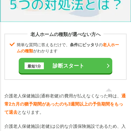
払
え
な
く
な
老人ホームの種類が選べない方へ
っ
た
簡単な質問に答えるだけで、
条件にピッタリ
の
老人ホー
時
ムの種類
がわかります
の
相
診断スタート
最短1分
談
先
と
対
介護老人保健施設(通称老健)の費用が払えなくなった時は、
通
処
常2カ月の猶予期間があったのち3週間以上の予告期間をもっ
法
て退去
となります。
老健
の費
介護老人保健施設(老健)は公的な介護保険施設であるため、入