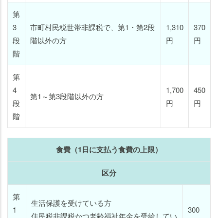
第
3
市町村民税世帯非課税で、第1・第2段
1,310
370
段
階以外の方
円
円
階
第
4
1,700
450
第1～第3段階以外の方
段
円
円
階
食費（1日に支払う食費の上限）
区分
第
生活保護を受けている方
1
300
住民税非課税かつ老齢福祉年金を受給してい