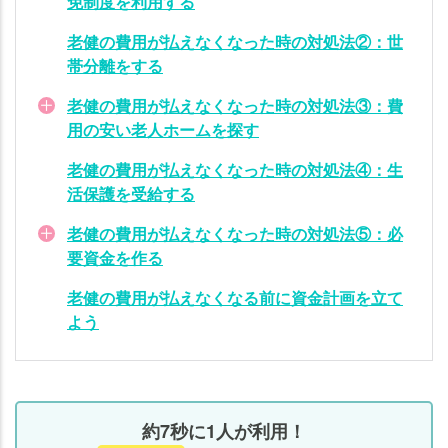
免制度を利用する
③：
費用
老健の費用が払えなくなった時の対処法②：世
の安
帯分離をする
い老
人ホ
老健の費用が払えなくなった時の対処法③：費
ーム
用の安い老人ホームを探す
を探
老健の費用が払えなくなった時の対処法④：生
す
活保護を受給する
老健
老健の費用が払えなくなった時の対処法⑤：必
の費
要資金を作る
用が
払え
老健の費用が払えなくなる前に資金計画を立て
なく
よう
なっ
た時
の対
処法
④：
約7秒に1人が利用！