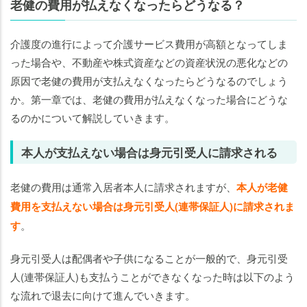
る
老健の費用が払えなくなったらどうなる？
老
介護度の進行によって介護サービス費用が高額となってしま
健
の
った場合や、不動産や株式資産などの資産状況の悪化などの
費
原因で老健の費用が支払えなくなったらどうなるのでしょう
用
か。第一章では、老健の費用が払えなくなった場合にどうな
が
るのかについて解説していきます。
払
え
本人が支払えない場合は身元引受人に請求される
な
く
老健の費用は通常入居者本人に請求されますが、
本人が老健
な
費用を支払えない場合は身元引受人(連帯保証人)に請求されま
る
す
。
前
に
身元引受人は配偶者や子供になることが一般的で、身元引受
資
金
人(連帯保証人)も支払うことができなくなった時は以下のよう
計
な流れで退去に向けて進んでいきます。