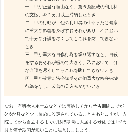
一 甲が正当な理由なく、第６条記載の利用料
の支払いを２ヵ月以上滞納したとき
二 甲の行動が、他の利用者の生命または健康
に重大な影響を及ぼすおそれがあり、乙におい
て十分な介護を尽くしてもこれを防止できない
とき
三 甲が重大な自傷行為を繰り返すなど、自殺
をするおそれが極めて大きく、乙において十分
な介護を尽くしてもこれを防止できないとき
四 甲が故意に法令違反その他重大な秩序破壊
行為をなし、改善の見込みがないとき
なお、有料老人ホームなどでは滞納してから予告期間までが
3~6か月など少し長めに設定されていることもありますが、入
院してから自立するまでの移行期間に入居する老健では1~2カ
月と猶予期間が短いことに注意しましょう。