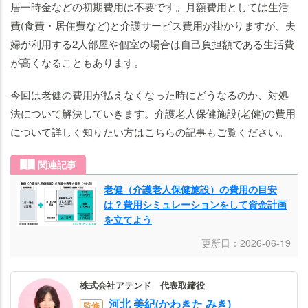
用が
居一時金などの初期費用は不要です。月額費用としては生活
払え
費(食費・居住費など)と介護サービス費用が掛かりますが、夫
なく
婦が利用する2人部屋や個室の場合は自己負担額である生活費
なっ
が高くなることもあります。
た時
の対
今回は老健の費用が払えなくなった時にどうなるのか、対処
処法
法について解決していきます。介護老人保健施設(老健)の費用
①：
について詳しく知りたい方はこちらの記事もご覧ください。
減免
制度
関連記事
を利
用す
老健（介護老人保健施設）の費用の目安
る
は？費用シミュレーションをして資金計画
を立てよう
老健
更新日：2026-06-19
の費
用が
払え
株式会社アテンド 代表取締役
なく
河北 美紀(かわきた みき)
監修