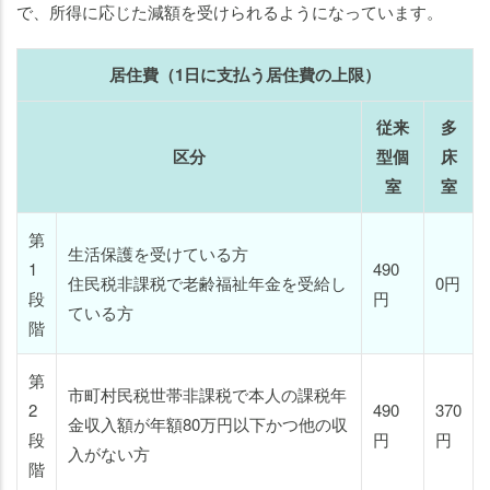
で、所得に応じた減額を受けられるようになっています。
居住費（1日に支払う居住費の上限）
従来
多
区分
型個
床
室
室
第
生活保護を受けている方
1
490
住民税非課税で老齢福祉年金を受給し
0円
段
円
ている方
階
第
市町村民税世帯非課税で本人の課税年
2
490
370
金収入額が年額80万円以下かつ他の収
段
円
円
入がない方
階