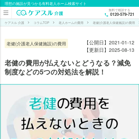
理想の施設が見つかる有料老人ホーム検索サイト
目次
無料で相談する
0120-579-721
老健
の費
ケアスル 介護
コラムTOP
老人ホームの費用
老健(介護老人保健施設)の費用
用が
払え
【公開日】2021-01-12
老健(介護老人保健施設)の費用
なく
【更新日】2025-08-13
なっ
たら
老健の費用が払えないとどうなる？減免
どう
制度などの5つの対処法を解説！
な
る？
老
健
の
費
用
が