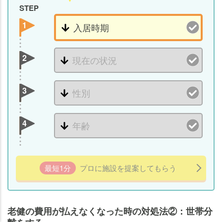
STEP
1
2
3
4
最短1分
プロに施設を提案してもらう
老人ホームの
老人ホームの
知りたいことがわかる
知りたいことがわかる
老健の費用が払えなくなった時の対処法②：世帯分