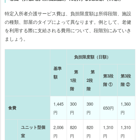
特定入所者介護サービス費は、負担限度額は所得段階、施設
の種類、部屋のタイプによって異なります。例として、老健
を利用する際に支給される費用について、段階別にみていき
ましょう。
負担限度額（日額）
基準
第
第
第3段
第3段
額
1段
2段
階 ①
階 ②
階
階
1,445
300
390
1,360
食費
650円
円
円
円
円
ユニット型個
2,006
820
820
1,310
1,310
室
円
円
円
円
円