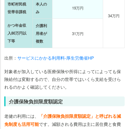
市町村民税
本人の
19万円
世帯非課税
み
34万円
かつ年金収
介護利
入80万円以
用者が
31万円
下等
複数
出所：
サービスにかかる利用料-厚生労働省HP
対象者が加入している医療保険や所得によってによっても保
険給付は変動するので、自分の世帯ではいくら支給を受けら
れるのかよく確認してください。
介護保険負担限度額認定
老健の利用には、
「介護保険負担限度額認定」と呼ばれる減
免制度も活用可能
です。減額される費用は主に居住費と食費