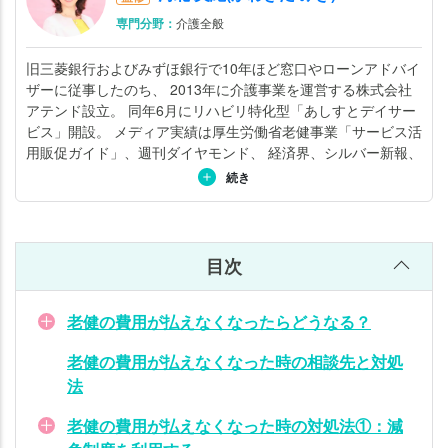
なっ
専門分野：
介護全般
た時
の対
旧三菱銀行およびみずほ銀行で10年ほど窓口やローンアドバイ
処法
ザーに従事したのち、 2013年に介護事業を運営する株式会社
②：
アテンド設立。 同年6月にリハビリ特化型「あしすとデイサー
世帯
ビス」開設。 メディア実績は厚生労働省老健事業「サービス活
分離
用販促ガイド」、週刊ダイヤモンド、 経済界、シルバー新報、
をす
聖教新聞、ABEMA Rrime など 介護事業経営と父の介護を8年
続き
る
経験したスキルを活かし、現在は講師として著者として介護の
ノウハウを提供。介護する人とされる人が安心して暮らせる環
老健
境つくりに邁進している。詳しくは
こちら
。
の費
目次
用が
払え
老健の費用が払えなくなったらどうなる？
なく
なっ
老健の費用が払えなくなった時の相談先と対処
た時
法
の対
老健の費用が払えなくなった時の対処法①：減
処法