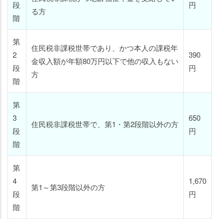
段
円
る方
階
第
住民税非課税世帯であり、かつ本人の課税年
2
390
金収入額が年額80万円以下で他の収入もない
段
円
方
階
第
3
650
住民税非課税世帯で、第1・第2段階以外の方
段
円
階
第
4
1,670
第1～第3段階以外の方
段
円
階