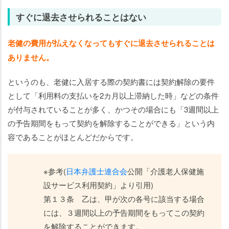
画
を
すぐに退去させられることはない
立
て
老健の費用が払えなくなってもすぐに退去させられることは
よ
ありません。
う
というのも、老健に入居する際の契約書には契約解除の要件
として「利用料の支払いを2カ月以上滞納した時」などの条件
が付与されていることが多く、かつその場合にも「3週間以上
の予告期間をもって契約を解除することができる」という内
容であることがほとんどだからです。
※参考(
日本弁護士連合会
公開「介護老人保健施
設サービス利用契約」より引用)
第１３条 乙は、甲が次の各号に該当する場合
には、３週間以上の予告期間をもってこの契約
を解除することができます。