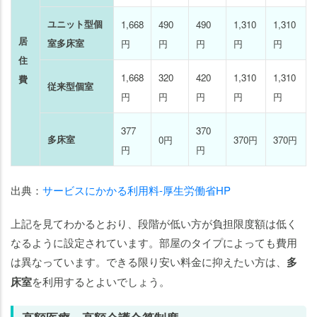
ユニット型個
1,668
490
490
1,310
1,310
居
室多床室
円
円
円
円
円
住
1,668
320
420
1,310
1,310
費
従来型個室
円
円
円
円
円
377
370
多床室
0円
370円
370円
円
円
出典：
サービスにかかる利用料-厚生労働省HP
上記を見てわかるとおり、段階が低い方が負担限度額は低く
なるように設定されています。部屋のタイプによっても費用
は異なっています。できる限り安い料金に抑えたい方は、
多
床室
を利用するとよいでしょう。