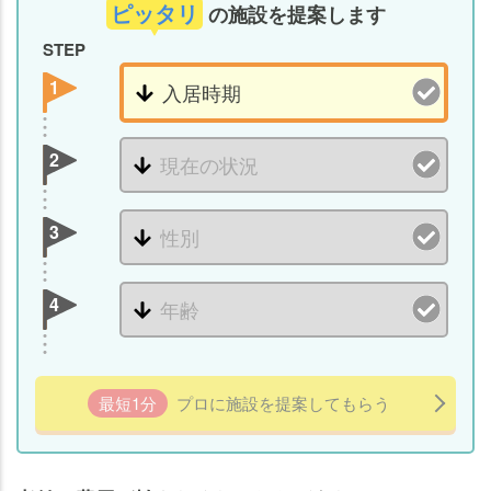
生活
ピッタリ
の施設を提案します
保護
STEP
を受
給す
1
る
老健
2
の費
用が
3
払え
なく
なっ
4
た時
の対
処法
⑤：
最短1分
プロに施設を提案してもらう
必要
資金
を作