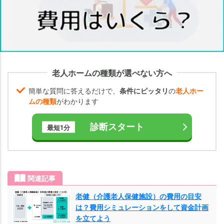
険
適
用
が
適
用
老人ホームの種類が選べない方へ
さ
れ
簡単な質問に答えるだけで、
条件にピッタリ
の
老人ホー
る
ムの種類
がわかります
費
用
診断スタート
最短1分
老
健
の
シ
関連記事
ョ
老健（介護老人保健施設）の費用の目安
ー
は？費用シミュレーションをして資金計画
ト
を立てよう