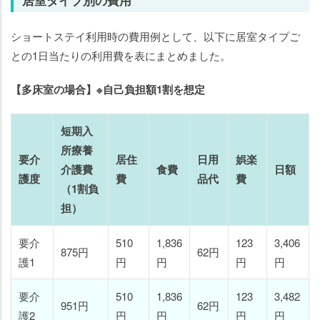
居室タイプ別の費用
ショートステイ利用時の費用例として、以下に居室タイプご
との1日当たりの利用費を表にまとめました。
【多床室の場合】※自己負担額1割を想定
短期入
所療養
要介
居住
日用
娯楽
介護費
食費
日額
護度
費
品代
費
（1割負
担）
要介
510
1,836
123
3,406
875円
62円
護1
円
円
円
円
要介
510
1,836
123
3,482
951円
62円
護2
円
円
円
円