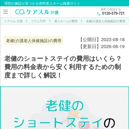
理想の施設が見つかる有料老人ホーム検索サイト
目次
無料で相談する
0120-579-721
老
健
ケアスル 介護
コラムTOP
老人ホームの費用
老健(介護老人保健施設)の費用
の
シ
【公開日】2023-08-18
老健(介護老人保健施設)の費用
ョ
【更新日】2026-06-19
ー
ト
老健のショートステイの費用はいくら？
ス
費用の料金表から安く利用するための制
テ
度まで詳しく解説！
イ
の
費
用
介
護
保