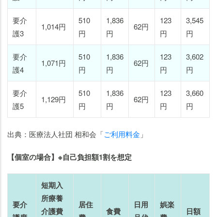
要介
510
1,836
123
3,545
1,014円
62円
護3
円
円
円
円
要介
510
1,836
123
3,602
1,071円
62円
護4
円
円
円
円
要介
510
1,836
123
3,660
1,129円
62円
護5
円
円
円
円
出典：医療法人社団 相和会「
ご利用料金
」
【個室の場合】※自己負担額1割を想定
短期入
所療養
要介
居住
日用
娯楽
介護費
食費
日額