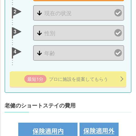
2
3
4
最短1分
プロに施設を提案してもらう
老健のショートステイの費用