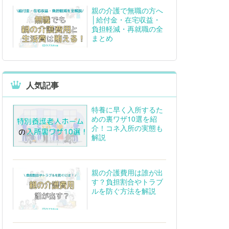
親の介護で無職の方へ
│給付金・在宅収益・
負担軽減・再就職の全
まとめ
人気記事
特養に早く入所するた
めの裏ワザ10選を紹
介！コネ入所の実態も
解説
親の介護費用は誰が出
す？負担割合やトラブ
ルを防ぐ方法を解説