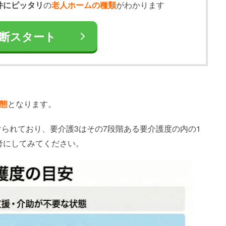
件にピッタリ
の
老人ホームの種類
がわかります
断スタート
態
となります。
けられており、要介護3はその7段階ある要介護度の内の1
考にしてみてください。