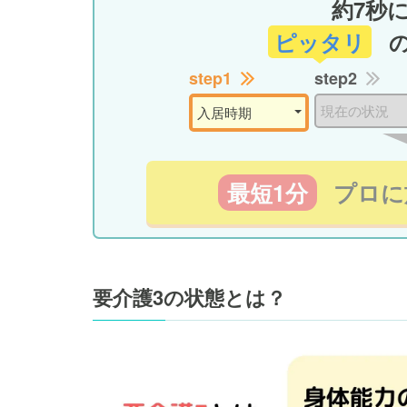
約7秒
ピッタリ
step1
step2
最短1分
プロに
要介護3の状態とは？