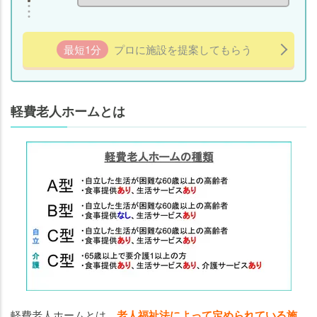
が
高
く
最短1分
プロに施設を提案してもらう
な
る
人
の
軽費老人ホームとは
特
徴
よ
く
あ
る
質
問
軽費老人ホームとは、
老人福祉法によって定められている施