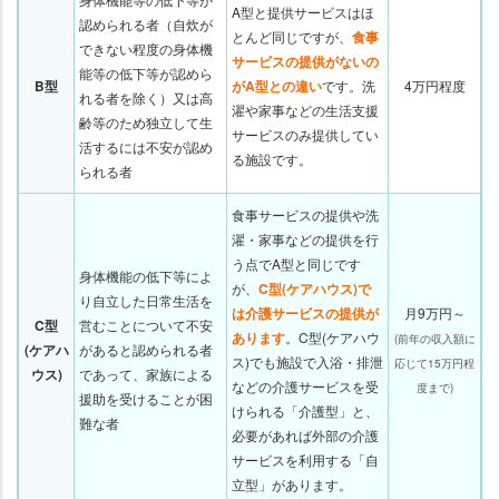
A型と提供サービスはほ
認められる者（自炊が
とんど同じですが、
食事
できない程度の身体機
サービスの提供がないの
能等の低下等が認めら
B型
がA型との違い
です。洗
4万円程度
れる者を除く）又は高
濯や家事などの生活支援
齢等のため独立して生
サービスのみ提供してい
活するには不安が認め
る施設です。
られる者
食事サービスの提供や洗
濯・家事などの提供を行
う点でA型と同じです
身体機能の低下等によ
が、
C型(ケアハウス)で
り自立した日常生活を
は介護サービスの提供が
月9万円～
C型
営むことについて不安
あります
。
C型(ケアハウ
(前年の収入額に
(ケアハ
があると認められる者
ス)でも施設で入浴・排泄
応じて15万円程
ウス)
であって、家族による
などの介護サービスを受
度まで)
援助を受けることが困
けられる「介護型」と、
難な者
必要があれば外部の介護
サービスを利用する「自
立型」があります。