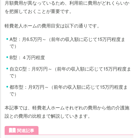
介
月額費用が異なっているため、利用前に費用がどれくらいか
を把握しておくことが重要です。
軽
費
軽費老人ホームの費用目安は以下の通りです。
老
人
A型：月6.5万円～（前年の収入額に応じて15万円程度ま
ホ
で）
ー
B型：４万円程度
ム
を
自立C型：月9万円～（前年の収入額に応じて15万円程度ま
利
で）
用
都市型：月9万円～（前年の収入額に応じて15万円程度ま
し
で）
て
い
本記事では、軽費老人ホームそれぞれの費用から他の介護施
る
設との費用の比較まで解説していきます。
人
の
関連記事
費