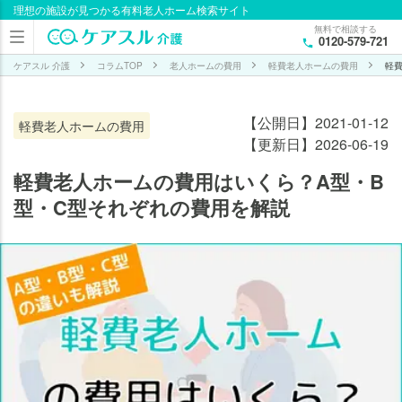
理想の施設が見つかる有料老人ホーム検索サイト
目次
無料で相談する
0120-579-721
軽
費
ケアスル 介護
コラムTOP
老人ホームの費用
軽費老人ホームの費用
軽
老
人
【公開日】2021-01-12
軽費老人ホームの費用
ホ
【更新日】2026-06-19
ー
ム
軽費老人ホームの費用はいくら？A型・B
と
型・C型それぞれの費用を解説
は
軽
費
老
人
ホ
ー
ム