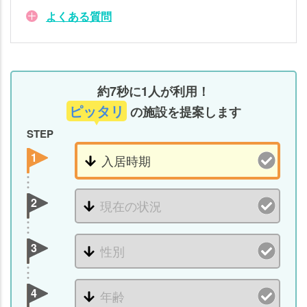
が
よくある質問
安
い
4
つ
の
約7秒に1人が利用！
理
ピッタリ
の施設を提案します
由
STEP
軽
1
費
老
人
2
ホ
ー
ム
3
の
費
4
用