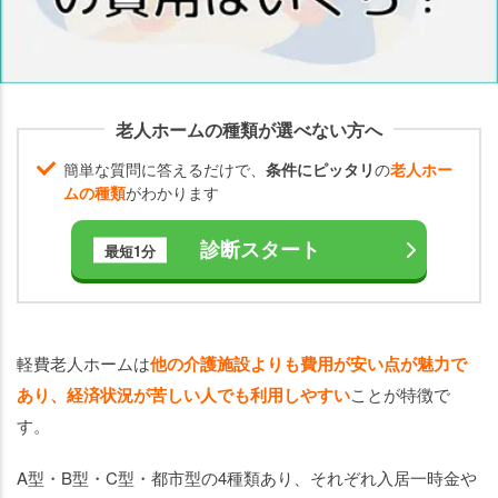
の
費
用
比
較
老人ホームの種類が選べない方へ
軽
簡単な質問に答えるだけで、
条件にピッタリ
の
老人ホー
費
ムの種類
がわかります
老
人
診断スタート
最短1分
ホ
ー
ム
の
軽費老人ホームは
他の介護施設よりも費用が安い点が魅力で
請
求
あり、経済状況が苦しい人でも利用しやすい
ことが特徴で
書
す。
を
紹
A型・B型・C型・都市型の4種類あり、それぞれ入居一時金や