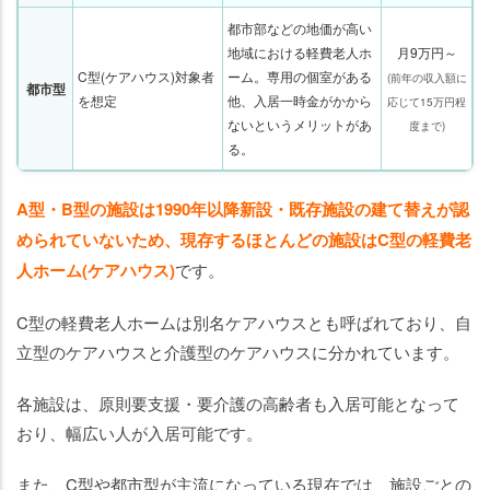
都市部などの地価が高い
地域における軽費老人ホ
月9万円～
C型(ケアハウス)対象者
ーム。専用の個室がある
(前年の収入額に
都市型
を想定
他、入居一時金がかから
応じて15万円程
ないというメリットがあ
度まで)
る。
A型・B型の施設は1990年以降新設・既存施設の建て替えが認
められていないため、現存するほとんどの施設はC型の軽費老
人ホーム(ケアハウス)
です。
C型の軽費老人ホームは別名ケアハウスとも呼ばれており、自
立型のケアハウスと介護型のケアハウスに分かれています。
各施設は、原則要支援・要介護の高齢者も入居可能となって
おり、幅広い人が入居可能です。
また、C型や都市型が主流になっている現在では、施設ごとの