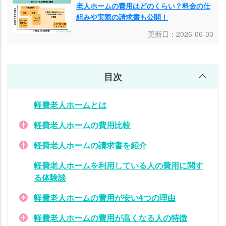
用
老人ホームの費用はどのくらい？料金の仕
に
組みや実際の請求書も公開！
関
更新日：2026-06-30
す
る
体
験
目次
談
軽費老人ホームとは
軽
費
軽費老人ホームの費用比較
老
人
軽費老人ホームの請求書を紹介
ホ
軽費老人ホームを利用している人の費用に関す
ー
る体験談
ム
の
軽費老人ホームの費用が安い4つの理由
費
用
軽費老人ホームの費用が高くなる人の特徴