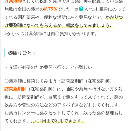
け薬剤師
としての役割を発揮できる薬剤師を配置している薬
局数は全国の薬局の
約75％
でした。
いつも相談にのって
?
(3
)
くれる調剤薬局や、便利な場所にある薬局などで、
かかりつ
け薬剤師になってもらえるか、相談をしてみましょう。
※かかりつけ薬剤師には自己負担がかかります。
⑤困りごと：
・介護が必要のため薬局へ行くことが難しい
〇薬剤師に相談してみよう：訪問薬剤師（在宅薬剤師）
訪問薬剤師
（在宅薬剤師）は、通院や薬局へ行けない方を対
象に、訪問薬剤師が、自宅まで薬をもって来てくれて、薬の
飲み方や管理の方法などのアドバイスなどもしてくれます。
お薬カレンダーに薬をセットしてくれ、残った薬の整理もし
てくれます。
月に4回まで利用できます。