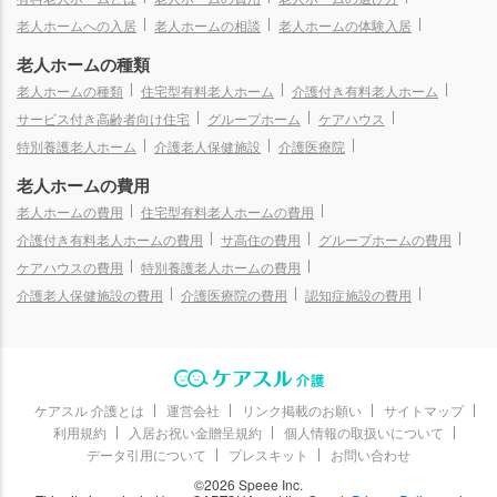
老人ホームへの入居
老人ホームの相談
老人ホームの体験入居
老人ホームの種類
老人ホームの種類
住宅型有料老人ホーム
介護付き有料老人ホーム
サービス付き高齢者向け住宅
グループホーム
ケアハウス
特別養護老人ホーム
介護老人保健施設
介護医療院
老人ホームの費用
老人ホームの費用
住宅型有料老人ホームの費用
介護付き有料老人ホームの費用
サ高住の費用
グループホームの費用
ケアハウスの費用
特別養護老人ホームの費用
介護老人保健施設の費用
介護医療院の費用
認知症施設の費用
ケアスル 介護とは
運営会社
リンク掲載のお願い
サイトマップ
利用規約
入居お祝い金贈呈規約
個人情報の取扱いについて
データ引用について
プレスキット
お問い合わせ
©2026 Speee Inc.