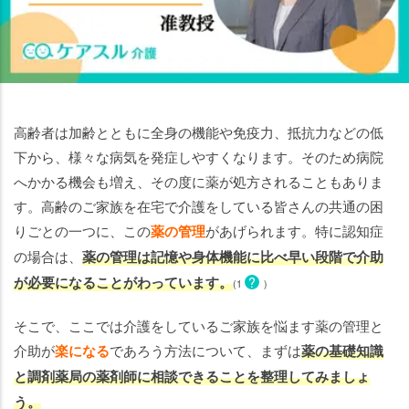
に関
する
負担
３．
薬の
困り
高齢者は加齢とともに全身の機能や免疫力、抵抗力などの低
ごと
下から、様々な病気を発症しやすくなります。そのため病院
と薬
へかかる機会も増え、その度に薬が処方されることもありま
剤師
す。高齢のご家族を在宅で介護をしている皆さんの共通の困
に頼
りごとの一つに、この
薬の管理
があげられます。特に認知症
れる
の場合は、
薬の管理は記憶や身体機能に比べ早い段階で介助
こと
が必要になることがわっています。
?
(1
)
ま
と
そこで、ここでは介護をしているご家族を悩ます薬の管理と
め
介助が
楽になる
であろう方法について、まずは
薬の基礎知識
と調剤薬局の薬剤師に相談できることを整理してみましょ
う。