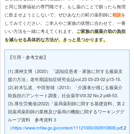
と同じ医療福祉の専門職です。もし薬のことで困ったら無理
に飲ませようとしないで、ぜひあなたの町の薬剤師に
相談
を
してみてください。ご本人やご家族の状態に合わせて、一番
いい方法を一緒に考えてくれます。
ご家族の服薬介助の負担
を減らせる具体的な方法が、きっと見つかります。
【引用・参考文献】
(1).溝神文博（2020）「認知症患者・家族に対する服薬支
援の方法」老年期認知症研究会誌vol.23 03-23-02 p13-15.
(2).鈴木弘道、中田智雄（2013）「介護者が感じる服薬介
助負担のアンケート調査」社会薬学V0l.32 No.2 p48-53.
(3).厚生労働省(2022)「薬局薬剤師に関する基礎資料」第２
回薬局薬剤師の業務及び薬局の機能に関するワーキンググ
ループ資料 参考資料３
（
https://www.mhlw.go.jp/content/11121000/000910808.pdf
,2