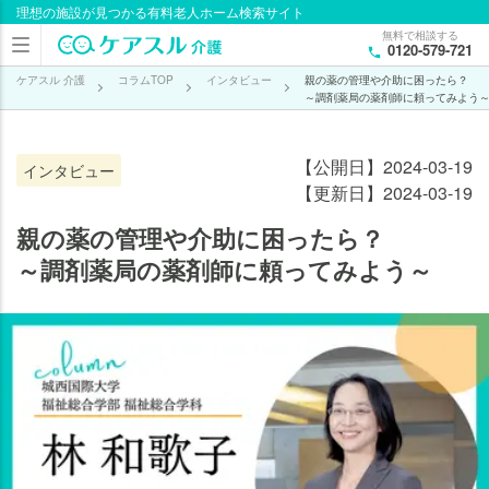
理想の施設が見つかる有料老人ホーム検索サイト
目次
無料で相談する
0120-579-721
１．
薬の
ケアスル 介護
コラムTOP
インタビュー
親の薬の管理や介助に困ったら？
～調剤薬局の薬剤師に頼ってみよう
基礎
知識
【公開日】2024-03-19
インタビュー
２．
【更新日】2024-03-19
在宅
で介
親の薬の管理や介助に困ったら？
護を
～調剤薬局の薬剤師に頼ってみよう～
して
いる
家族
が感
じて
いる
服薬
介助