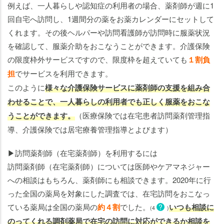
例えば、一人暮らしや認知症の利用者の場合、薬剤師が週に1
回自宅へ訪問し、1週間分の薬をお薬カレンダーにセットして
くれます。その後ヘルパーや訪問看護師が訪問時に服薬状況
を確認して、服薬介助をおこなうことができます。介護保険
の限度枠外サービスですので、限度枠を超えていても
１割負
担
でサービスを利用できます。
このように
様々な介護保険サービスに薬剤師の支援を組み合
わせることで、一人暮らしの利用者でも正しく服薬をおこな
うことができます。
（医療保険では在宅患者訪問薬剤管理指
導、介護保険では居宅療養管理指導とよびます）
▶訪問薬剤師（在宅薬剤師）を利用するには
訪問薬剤師（在宅薬剤師）については医師やケアマネジャー
への相談はもちろん、薬剤師にも相談できます。2020年に行
った全国の薬局を対象にした調査では、在宅訪問をおこなっ
ている薬局は全国の薬局の
約４割
でした。
いつも相談に
?
(4
)
のってくれる調剤薬局で在宅の訪問に対応ができるか相談を