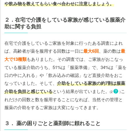
や飲み物を教えてもらい食べ合わせに注意しましょう。
２．在宅で介護をしている家族が感じている服薬介
助に関する負担
在宅で介護をしているご家族を対象に行ったある調査によれ
ば、高齢者が薬を服用する回数は一日に
最大6回
、薬の数は
最
大で13種類
もありました。その調査では、ご家族がおこなっ
ている服薬介助のうち、51%は「服薬準備」で、34%は「薬を
口の中に入れる」や「飲み込みの確認」など直接介助をおこ
なっていました。そして、
介助をしている家族の約7割は服薬
介助を負担と感じている
という結果が出ていました。
こ
?
(2
)
れだけの回数と数を服用することになれば、当然その管理と
服薬の介助をするご家族は大変になってきます。
３． 薬の困りごとと薬剤師に頼れること