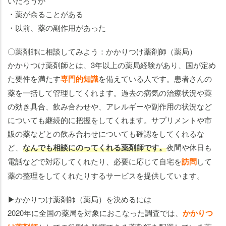
いだろうか
・薬が余ることがある
・以前、薬の副作用があった
〇薬剤師に相談してみよう：かかりつけ薬剤師（薬局）
かかりつけ薬剤師とは、3年以上の薬局経験があり、国が定め
た要件を満たす
専門的知識
を備えている人です。患者さんの
薬を一括して管理してくれます。過去の病気の治療状況や薬
の効き具合、飲み合わせや、アレルギーや副作用の状況など
についても継続的に把握をしてくれます。サプリメントや市
販の薬などとの飲み合わせについても確認をしてくれるな
ど、
なんでも相談にのってくれる薬剤師です。
夜間や休日も
電話などで対応してくれたり、必要に応じて自宅を
訪問
して
薬の整理をしてくれたりするサービスを提供しています。
▶かかりつけ薬剤師（薬局）を決めるには
2020年に全国の薬局を対象におこなった調査では、
かかりつ