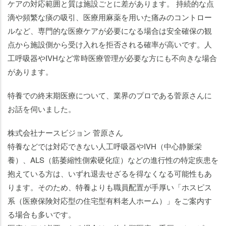
ケアの対応範囲と質は施設ごとに差があります。 持続的な点
滴や頻繁な痰の吸引、医療用麻薬を用いた痛みのコントロー
ルなど、専門的な医療ケアが必要になる場合は安全確保の観
点から施設側から受け入れを拒否される確率が高いです。人
工呼吸器やIVHなど常時医療管理が必要な方にも不向きな場合
があります。
特養での終末期医療について、業界のプロである菅原さんに
お話を伺いました。
株式会社ナースビジョン 菅原さん
特養などでは対応できない人工呼吸器やIVH（中心静脈栄
養）、ALS（筋萎縮性側索硬化症）などの進行性の特定疾患を
抱えている方は、いずれ退去せざるを得なくなる可能性もあ
ります。そのため、特養よりも職員配置が手厚い「ホスピス
系（医療保険対応型の住宅型有料老人ホーム）」をご案内す
る場合も多いです。