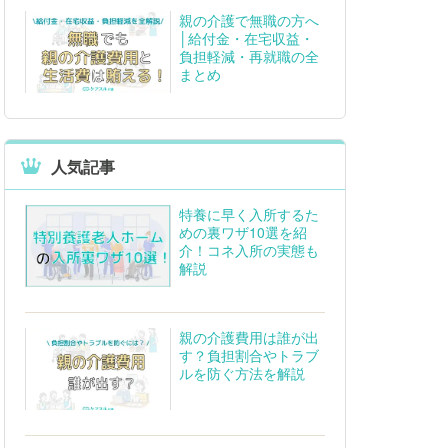
親の介護で無職の方へ
│給付金・在宅収益・
負担軽減・再就職の全
まとめ
人気記事
特養に早く入所するた
めの裏ワザ10選を紹
介！コネ入所の実態も
解説
親の介護費用は誰が出
す？負担割合やトラブ
ルを防ぐ方法を解説