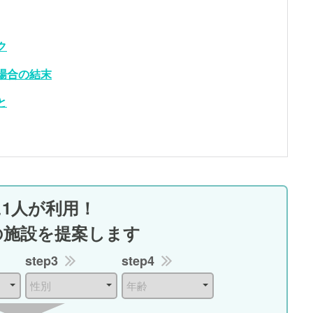
ク
場合の結末
と
に1人が利用！
の施設を提案します
step3
step4