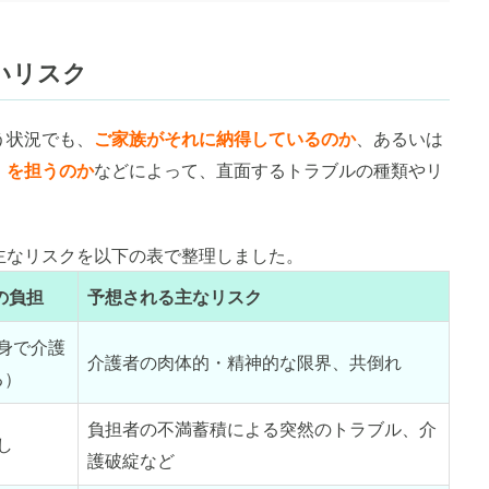
いリスク
う状況でも、
ご家族がそれに納得しているのか
、あるいは
」を担うのか
などによって、直面するトラブルの種類やリ
主なリスクを以下の表で整理しました。
の負担
予想される主なリスク
身で介護
介護者の肉体的・精神的な限界、共倒れ
る）
負担者の不満蓄積による突然のトラブル、介
し
護破綻など