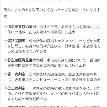
簡単にまとめると以下のようなステップを踏むことになりま
す。
①必要書類の提出
：前述の申請に必要なものを準備し、お
住いの地域にある自治体の担当窓口に提出
②訪問調査
：各自治体の職員やケアマネジャーなどが自宅
を訪問し、心身の状態や介護状況、日常生活、家族や住ま
いの環境等について調査
③主治医意見書の作成
：本人の心身状態について、自治体
が主治医に医学的な意見を求めるために行う工程
④一次判定
：訪問調査時の調査結果と主治医意見書を基
に、必要事項をコンピューターに入力し要介護度を決める
⑤二次判定
：一次判定の結果や主治医意見書を基に、専門
的な介護や支援が必要か、またどの程度必要なのかを判定
するための最終判断の場