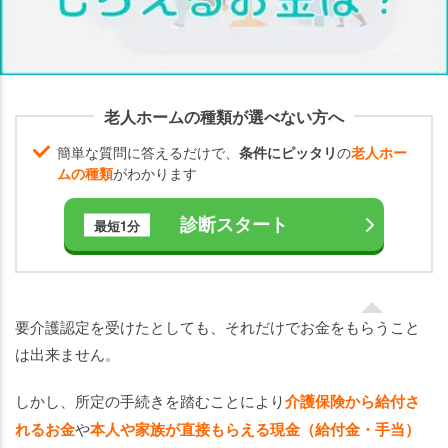
もら
える
お金
の種
類
老人ホームの種類が選べない方へ
は？
簡単な質問に答えるだけで、
条件にピッタリ
の
老人ホー
要
ムの種類
がわかります
介
護
診断スタート
最短1分
3
～
要
介
要介護認定を受けたとしても、それだけでお金をもらうこと
護
は出来ません。
5
で
しかし、所定の手続きを踏むことにより
介護保険から給付さ
も
ら
れるお金
や
本人や家族が直接もらえる現金（給付金・手当）