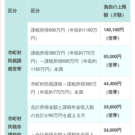
負担の上限
区分
区分
額（月額）
140,100円
課税所得690万円（年収約1160万
円）
（世帯）
市町村
課税所得380万円（年収約770万
93,000円
民税課
円）～課税所得690万円（年収約
（世帯）
税世帯
1160万円）未満
44,400円
市町村民税課税～課税所得380万
円（年収約770万円）未満
（世帯）
24,600円
合計所得金額と課税年金収入額
老人ホームの
老人ホームの
知りたいことがわかる
知りたいことがわかる
の合計が80万円を超える方
（世帯）
市町村
民税非
24,600円
・合計所得金額と課税年金収入
課税世