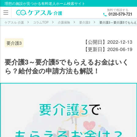
理想の施設が見つかる有料老人ホーム検索サイト
目次
無料で相談する
0120-579-721
要介
護3
ケアスル 介護
コラムTOP
介護保険
要介護3
要介護3～要介護5でもら
～要
介護
【公開日】2022-12-13
要介護3
5で
【更新日】2026-06-19
もら
える
要介護3～要介護5でもらえるお金はいく
お金
ら？給付金の申請方法も解説！
はい
く
ら？
要介
護3
～要
介護
5で