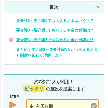
要
ング実績500法人以上、講演実績700回以上。また「ガイアの
介
目次
夜明け（テレビ東京）」など、テレビ、新聞、雑誌の取材も多
護
い。詳しくは
こちら
。
5
要介護3～要介護5でもらえるお金はいくら？
の
人
要介護3～要介護5でもらえるお金の種類は？
が
要介護3～要介護5でもらえるお金と申請方法
も
ら
まとめ｜要介護3～要介護5の人がもらえるお金
え
と制度を正しく理解しよう
る
お
金
と
約7秒に1人が利用！
制
度
ピッタリ
の施設を提案します
を
STEP
正
1
し