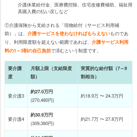
介護休業給付金、医療費控除、住宅改修費補助、福祉用
具購入費の払い戻しなど
①介護保険から支給される「現物給付（サービス利用補
助）」は、
介護サービスを使わなければもらえない
ものであ
り、利用限度額を超えない範囲であれば、
介護サービス利用
料の1～3割の自己負担
で済むという制度です。
要介護
月額上限（支給限度
実質的な給付額（7～9
度
額）
割相当）
約27.0万円
要介護3
約18.9万 〜 24.3万円
(270,480円)
約30.9万円
要介護4
約21.7万 〜 27.8万円
(309,380円)