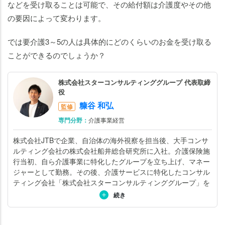
え
などを受け取ることは可能で、その給付額は介護度やその他
る
の要因によって変わります。
お
金
では要介護3～5の人は具体的にどのくらいのお金を受け取る
と
ことができるのでしょうか？
申
請
株式会社スターコンサルティンググループ 代表取締
方
役
法
糠谷 和弘
監修
ま
専門分野：
介護事業経営
と
株式会社JTBで企業、自治体の海外視察を担当後、大手コンサ
め
ルティング会社の株式会社船井総合研究所に入社。介護保険施
｜
行当初、自ら介護事業に特化したグループを立ち上げ、マネー
要
ジャーとして勤務。その後、介護サービスに特化したコンサル
介
ティング会社「株式会社スターコンサルティンググループ」を
護
立ち上げ、専門家集団として活動している。サポート領域とし
続き
3
ては、介護施設の開設から集客（稼働率アップ）、採用、教育
～
研修システム・評価制度の導入、DX化などを幅広く支援。「日
本一」と呼ばれる事例を、数々生み出してきた。コンサルティ