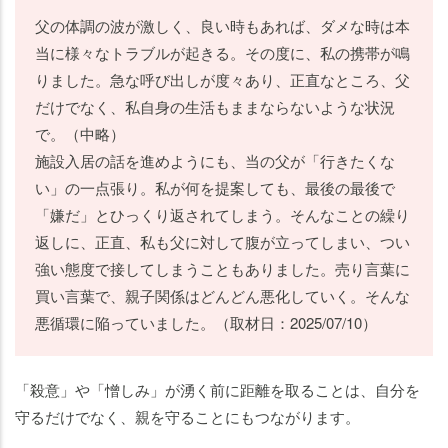
父の体調の波が激しく、良い時もあれば、ダメな時は本
当に様々なトラブルが起きる。その度に、私の携帯が鳴
りました。急な呼び出しが度々あり、正直なところ、父
だけでなく、私自身の生活もままならないような状況
で。（中略）
施設入居の話を進めようにも、当の父が「行きたくな
い」の一点張り。私が何を提案しても、最後の最後で
「嫌だ」とひっくり返されてしまう。そんなことの繰り
返しに、正直、私も父に対して腹が立ってしまい、つい
強い態度で接してしまうこともありました。売り言葉に
買い言葉で、親子関係はどんどん悪化していく。そんな
悪循環に陥っていました。（取材日：2025/07/10）
「殺意」や「憎しみ」が湧く前に距離を取ることは、自分を
守るだけでなく、親を守ることにもつながります。