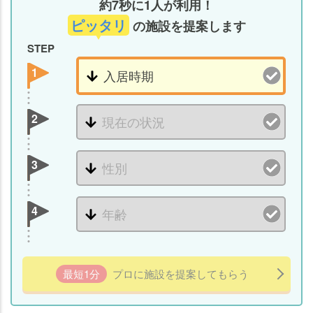
約7秒に1人が利用！
ピッタリ
の施設を提案します
STEP
1
2
3
4
最短1分
プロに施設を提案してもらう