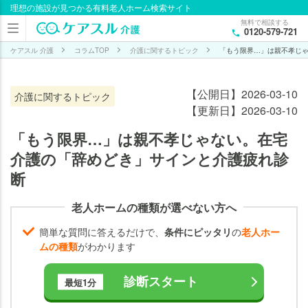
理想の施設が見つかる有料老人ホーム検索サイト
目次
無料で相談する
0120-579-721
あな
たは
ケアスル 介護
コラムTOP
介護に関するトピック
「もう限界…」は親不孝じ
大丈
夫？
【公開日】2026-03-10
介護に関するトピック
30
【更新日】2026-03-10
秒で
でき
「もう限界…」は親不孝じゃない。在宅
る
介護の「辞めどき」サインと介護疲れ診
「介
断
護疲
れ診
老人ホームの種類が選べない方へ
断」
簡単な質問に答えるだけで、
条件にピッタリ
の
老人ホー
専門
ムの種類
がわかります
家が
警告
診断スタート
最短1分
する