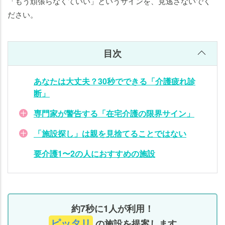
「もう頑張らなくていい」というサインを、見逃さないでく
護
ださい。
1〜
2の
人
目次
に
お
あなたは大丈夫？30秒でできる「介護疲れ診
す
断」
す
め
専門家が警告する「在宅介護の限界サイン」
の
施
「施設探し」は親を見捨てることではない
設
要介護1〜2の人におすすめの施設
約7秒に1人が利用！
ピッタリ
の施設を提案します