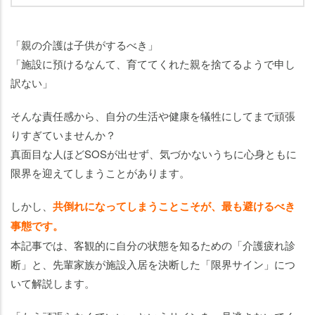
「在
宅介
護の
「親の介護は子供がするべき」
限界
「施設に預けるなんて、育ててくれた親を捨てるようで申し
サイ
訳ない」
ン」
「施
そんな責任感から、自分の生活や健康を犠牲にしてまで頑張
設探
りすぎていませんか？
し」
真面目な人ほどSOSが出せず、気づかないうちに心身ともに
は親
限界を迎えてしまうことがあります。
を見
捨て
しかし、
共倒れになってしまうことこそが、最も避けるべき
るこ
事態です。
とで
本記事では、客観的に自分の状態を知るための「介護疲れ診
はな
断」と、先輩家族が施設入居を決断した「限界サイン」につ
い
いて解説します。
要
介