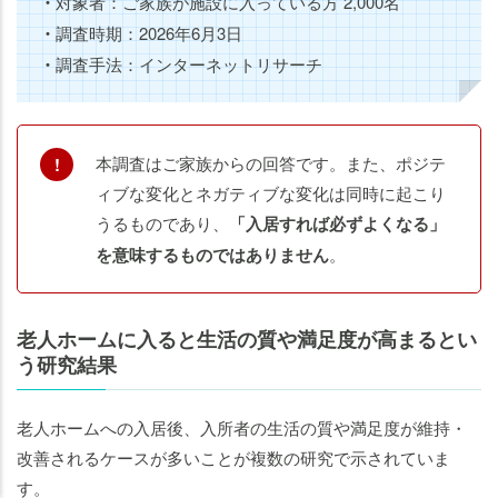
・
対象者：ご家族が施設に入っている方 2,000名
・
調査時期：2026年6月3日
・
調査手法：インターネットリサーチ
本調査はご家族からの回答です。また、ポジテ
ィブな変化とネガティブな変化は同時に起こり
うるものであり、
「入居すれば必ずよくなる」
を意味するものではありません
。
老人ホームに入ると生活の質や満足度が高まるとい
う研究結果
老人ホームの
老人ホームの
知りたいことがわかる
知りたいことがわかる
老人ホームへの入居後、入所者の生活の質や満足度が維持・
改善されるケースが多いことが複数の研究で示されていま
す。