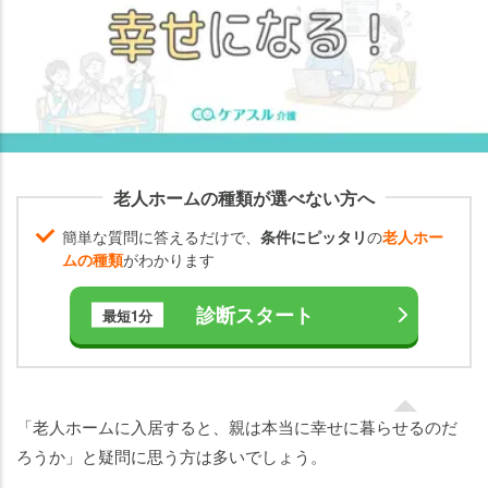
結
果】
老人
ホー
ムに
入所
した
方の
老人ホームの種類が選べない方へ
変化
簡単な質問に答えるだけで、
条件にピッタリ
の
老人ホー
老
ムの種類
がわかります
人
ホ
診断スタート
最短1分
ー
ム
に
入
「老人ホームに入居すると、親は本当に幸せに暮らせるのだ
る
ろうか」と疑問に思う方は多いでしょう。
と