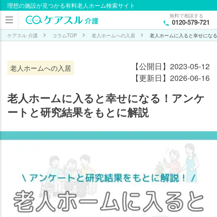
理想の施設が見つかる有料老人ホーム検索サイト
目次
無料で相談する
0120-579-721
老人
ホー
ケアスル 介護
コラムTOP
老人ホームへの入居
老人ホームに入ると幸せにな
ムに
入居
【公開日】2023-05-12
老人ホームへの入居
する
【更新日】2026-06-16
と
「幸
老人ホームに入ると幸せになる！アンケ
せ」
ートと研究結果をもとに解説
にな
れる
7つ
の理
由
【ア
ンケ
ート