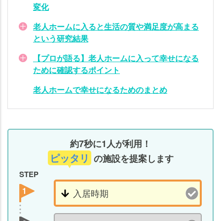
老
変化
人
ホ
老人ホームに入ると生活の質や満足度が高まる
ー
という研究結果
ム
【プロが語る】老人ホームに入って幸せになる
で
ために確認するポイント
幸
せ
老人ホームで幸せになるためのまとめ
に
な
る
た
約7秒に1人が利用！
め
の
ピッタリ
の施設を提案します
ま
STEP
と
1
め