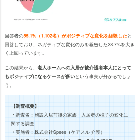
回答者の
55.1%（1,102名）がポジティブな変化を経験した
と
回答しており、ネガティブな変化のみを報告した23.7%を大き
く上回っています。
この結果から、
老人ホームへの入居が被介護者本人にとって
もポジティブになるケースが多い
という事実が分かるでしょ
う。
【調査概要】
・
調査名：施設入居前後の家族・入居者の様子の変化に
関する調査
・
実施者：株式会社Speee（ケアスル 介護）