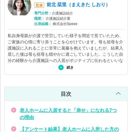
前北 栞里（まえきた しおり）
監修
【プ
専門分野：
介護施設紹介
ロが
職業：
介護施設紹介業
語
出身組織：
株式会社Speee
る】
私自身母親が介護で苦労していた様子を間近で見ていたため、
老人
ご家族の心情に寄り添うことを心がけています。母も祖母を介
ホー
護施設に入れることに非常に葛藤を抱えていましたが、結果入
ムに
居した後は母も祖母も穏やかに過ごしていました。こうした自
入っ
分の経験から介護施設への入居がポジティブに伝わるといいな
て幸
と思い日々ご家族とお話ししています。詳しくは
こちら
。
続き
せに
なる
ため
に確
目次
認す
るポ
老人ホームに入居すると「幸せ」になれる7つ
イン
の理由
ト
【アンケート結果】老人ホームに入所した方の