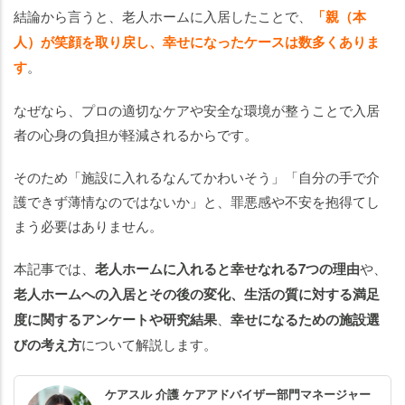
生
結論から言うと、老人ホームに入居したことで、
「親（本
活
人）が笑顔を取り戻し、幸せになったケースは数多くありま
の
す
。
質
や
なぜなら、プロの適切なケアや安全な環境が整うことで入居
満
足
者の心身の負担が軽減されるからです。
度
が
そのため「施設に入れるなんてかわいそう」「自分の手で介
高
護できず薄情なのではないか」と、罪悪感や不安を抱得てし
ま
まう必要はありません。
る
と
本記事では、
老人ホームに入れると幸せなれる7つの理由
や、
い
老人ホームへの入居とその後の変化、生活の質に対する満足
う
度に関するアンケートや研究結果
、
幸せになるための施設選
研
びの考え方
について解説します。
究
結
果
ケアスル 介護 ケアアドバイザー部門マネージャー