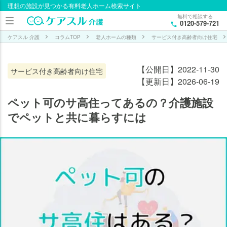
理想の施設が見つかる有料老人ホーム検索サイト
目次
無料で相談する
0120-579-721
ペッ
ト可
ケアスル 介護
コラムTOP
老人ホームの種類
サービス付き高齢者向け住宅
の施
設は
【公開日】2022-11-30
サービス付き高齢者向け住宅
サ高
【更新日】2026-06-19
住
（サ
ペット可のサ高住ってあるの？介護施設
ービ
でペットと共に暮らすには
ス付
き高
齢者
向け
住
宅）
に比
較的
多い