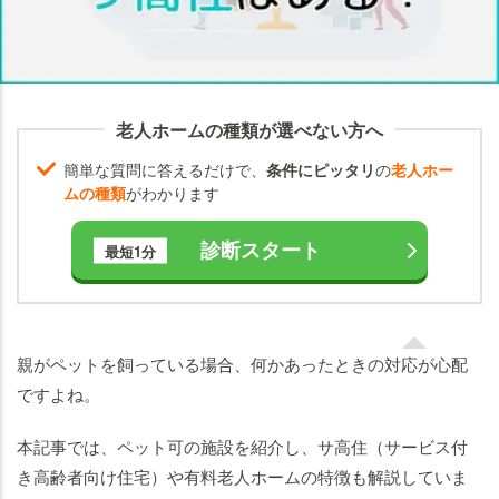
ペッ
ト可
のサ
高住
老人ホームの種類が選べない方へ
（サ
ービ
簡単な質問に答えるだけで、
条件にピッタリ
の
老人ホー
ス付
ムの種類
がわかります
き高
齢者
診断スタート
最短1分
向け
住
宅）
が少
親がペットを飼っている場合、何かあったときの対応が心配
ない
ですよね。
理由
本記事では、ペット可の施設を紹介し、サ高住（サービス付
高齢
者が
き高齢者向け住宅）や有料老人ホームの特徴も解説していま