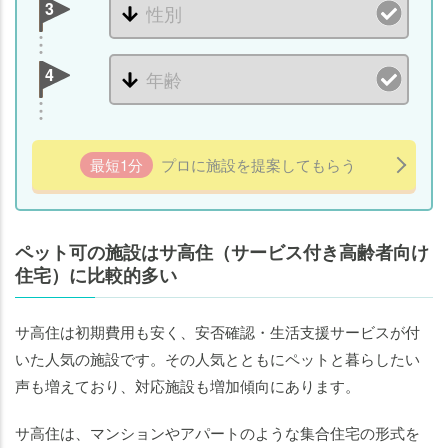
ぼ
3
う
ペッ
4
ト可
のサ
高住
（サ
最短1分
プロに施設を提案してもらう
ービ
ス付
き高
ペット可の施設はサ高住（サービス付き高齢者向け
齢者
住宅）に比較的多い
向け
住
宅）
サ高住は初期費用も安く、安否確認・生活支援サービスが付
にま
いた人気の施設です。その人気とともにペットと暮らしたい
つわ
声も増えており、対応施設も増加傾向にあります。
るよ
くあ
サ高住は、マンションやアパートのような集合住宅の形式を