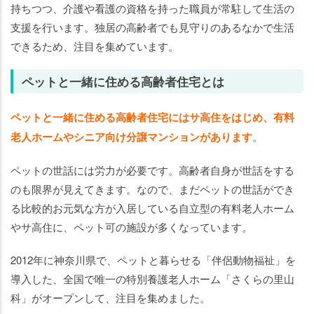
る質
持ちつつ、介護や看護の資格を持った職員が常駐して生活の
問
支援を行います。独居の高齢者でも見守りのあるなかで生活
できるため、注目を集めています。
ペットと一緒に住める高齢者住宅とは
ペットと一緒に住める高齢者住宅にはサ高住をはじめ、有料
老人ホームやシニア向け分譲マンションがあります
。
ペットの世話には労力が必要です。高齢者自身が世話をする
のも限界が見えてきます。なので、まだペットの世話ができ
る比較的お元気な方が入居している自立型の有料老人ホーム
やサ高住に、ペット可の施設が多くなっています。
2012年に神奈川県で、ペットと暮らせる「伴侶動物福祉」を
導入した、全国で唯一の特別養護老人ホーム「さくらの里山
科」がオープンして、注目を集めました。