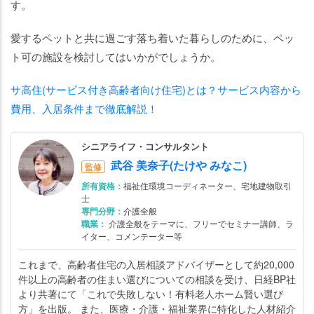
ペッ
す。
トと
共に
愛するペットと共に過ごす落ち着いた暮らしのために、ペッ
過ご
ト可の施設を検討してはいかがでしょうか。
すメ
リッ
サ高住(サービス付き高齢者向け住宅)とは？サービス内容から
ト・
費用、入居条件まで徹底解説！
デメ
リッ
シニアライフ・コンサルタント
ト
武谷 美奈子(たけや みなこ)
監修
【ペ
所有資格：
福祉住環境コーディネーター、宅地建物取引
ット
士
専門分野：
介護全般
可の
職業：
介護全般をテーマに、フリーでセミナー講師、ラ
施設
イター、コメンテーター等
に入
これまで、高齢者住宅の入居相談アドバイザーとして約20,000
居す
件以上の高齢者の住まい選びについての相談を受け、日経BP社
る前
より共著にて「これで失敗しない！有料老人ホーム賢い選び
に】
方」を出版。 また、医療・介護・福祉業界に特化した人材紹介