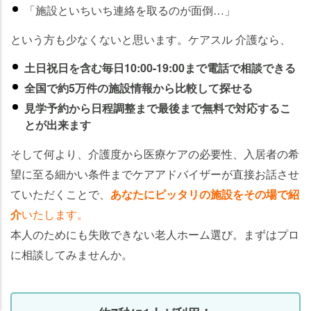
「施設といちいち連絡を取るのが面倒…」
という方も少なくないと思います。ケアスル 介護なら、
土日祝日を含む毎日10:00-19:00まで電話で相談できる
全国で約5万件の施設情報から比較して探せる
見学予約から日程調整まで最後まで無料で対応するこ
とが出来ます
そして何より、介護度から医療ケアの必要性、入居者の希
望に至る細かい条件までケアアドバイザーが直接お話させ
ていただくことで、
あなたにピッタリの施設をその場で紹
介
いたします。
本人のためにも失敗できない老人ホーム選び。まずはプロ
に相談してみませんか。
老人ホームの
老人ホームの
知りたいことがわかる
知りたいことがわかる