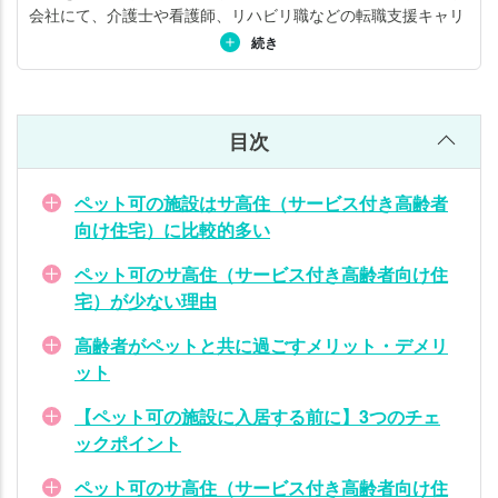
3つ
会社にて、介護士や看護師、リハビリ職などの転職支援キャリ
のチ
アアドバイザーにも従事。 利用者・家族・介護従事者の視点を
続き
ェッ
持ち合わせ、「高齢者住宅の選び方」「介護と仕事の両立」な
クポ
ど介護全般をテーマとしたセミナーの講師をする傍ら、テレ
ビ・新聞・雑誌などでコメンテーターとして活躍。詳しくは
こ
イン
ちら
。
ト
目次
ペッ
ペット可の施設はサ高住（サービス付き高齢者
ト可
向け住宅）に比較的多い
のサ
高住
ペット可のサ高住（サービス付き高齢者向け住
（サ
宅）が少ない理由
ービ
ス付
高齢者がペットと共に過ごすメリット・デメリ
き高
ット
齢者
【ペット可の施設に入居する前に】3つのチェ
向け
ックポイント
住
宅）
ペット可のサ高住（サービス付き高齢者向け住