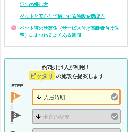
の探
宅）の探し方
し方
ペットと安心して過ごせる施設を選ぼう
ペ
ッ
ペット可のサ高住（サービス付き高齢者向け住
ト
宅）にまつわるよくある質問
と
安
心
し
約7秒に1人が利用！
て
ピッタリ
の施設を提案します
過
ご
STEP
せ
1
る
施
設
2
を
選