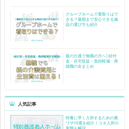
グループホームで看取りはで
きる？最期まで安心できる施
設の選び方も紹介
親の介護で無職の方へ│給付
金・在宅収益・負担軽減・再
就職の全まとめ
人気記事
老人ホームの
老人ホームの
知りたいことがわかる
知りたいことがわかる
特養に早く入所するための裏
ワザ10選を紹介！コネ入所の
実態も解説