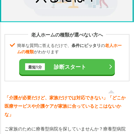
注
意
点
後
老人ホームの種類が選べない方へ
悔
し
簡単な質問に答えるだけで、
条件にピッタリ
の
老人ホー
な
ムの種類
がわかります
い
療
診断スタート
最短1分
養
型
病
院
「介護が必要だけど、家族だけでは対応できない」「どこか
の
医療サービスや介護ケアが家族に合っているとこはないか
選
び
な」
方
ご家族のために療養型病院を探していませんか？療養型病院
療