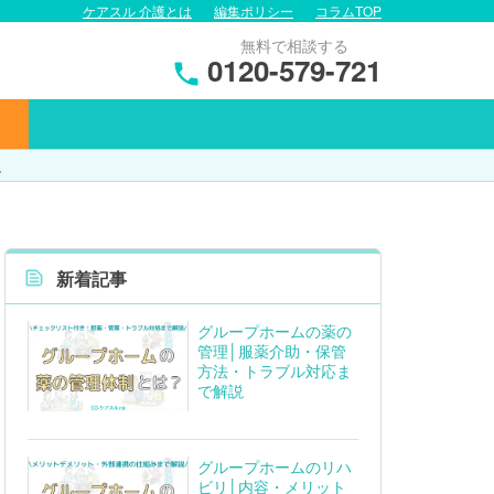
ケアスル 介護とは
編集ポリシー
コラムTOP
無料で相談する
0120-579-721
説
新着記事
グループホームの薬の
管理│服薬介助・保管
方法・トラブル対応ま
で解説
グループホームのリハ
ビリ│内容・メリット