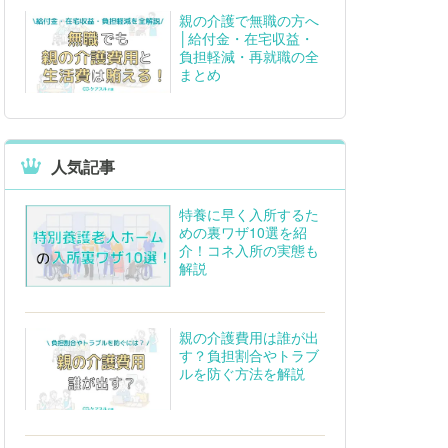
親の介護で無職の方へ
│給付金・在宅収益・
負担軽減・再就職の全
まとめ
人気記事
特養に早く入所するた
めの裏ワザ10選を紹
介！コネ入所の実態も
解説
親の介護費用は誰が出
す？負担割合やトラブ
ルを防ぐ方法を解説