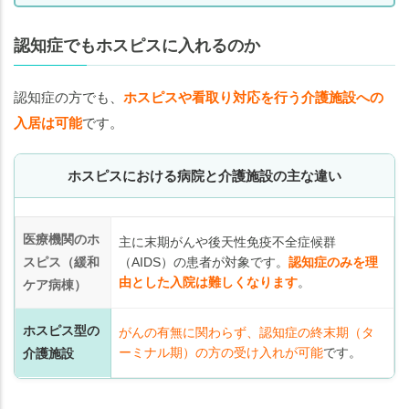
れ
る
認知症でもホスピスに入れるのか
ホ
ス
ピ
認知症の方でも、
ホスピスや看取り対応を行う介護施設への
ス
入居は可能
です。
施
設
ホスピスにおける病院と介護施設の主な違い
ま
と
め
医療機関のホ
主に末期がんや後天性免疫不全症候群
スピス（緩和
（AIDS）の患者が対象です。
認知症のみを理
由とした入院は難しくなります
。
ケア病棟）
ホスピス型の
がんの有無に関わらず、認知症の終末期（タ
ーミナル期）の方の受け入れが可能
です。
介護施設