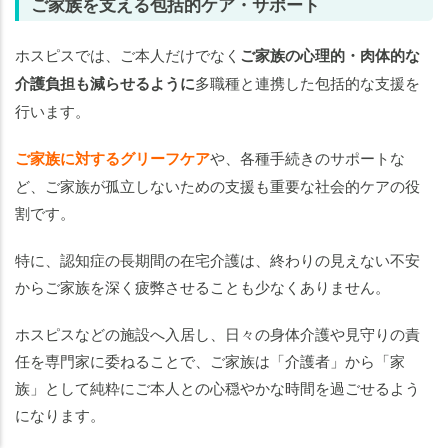
ご家族を支える包括的ケア・サポート
ホスピスでは、ご本人だけでなく
ご家族の心理的・肉体的な
介護負担も減らせるように
多職種と連携した包括的な支援を
行います。
ご家族に対するグリーフケア
や、各種手続きのサポートな
ど、ご家族が孤立しないための支援も重要な社会的ケアの役
割です。
特に、認知症の長期間の在宅介護は、終わりの見えない不安
からご家族を深く疲弊させることも少なくありません。
ホスピスなどの施設へ入居し、日々の身体介護や見守りの責
任を専門家に委ねることで、ご家族は「介護者」から「家
老人ホームの
老人ホームの
知りたいことがわかる
知りたいことがわかる
族」として純粋にご本人との心穏やかな時間を過ごせるよう
になります。