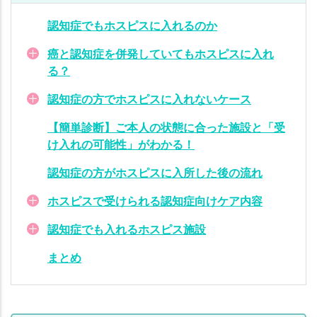
ピ
ス
認知症でもホスピスに入れるのか
に
入
癌と認知症を併発していてもホスピスに入れ
所
る？
し
認知症の方でホスピスに入れないケース
た
後
【簡単診断】ご本人の状態に合った施設と「受
の
け入れの可能性」がわかる！
流
れ
認知症の方がホスピスに入所した後の流れ
ホ
ホスピスで受けられる認知症向けケア内容
ス
認知症でも入れるホスピス施設
ピ
ス
まとめ
で
受
け