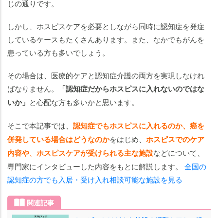
ピ
じの通りです。
ス
に
しかし、ホスピスケアを必要としながら同時に認知症を発症
入
しているケースもたくさんあります。また、なかでもがんを
れ
患っている方も多いでしょう。
な
い
その場合は、医療的ケアと認知症介護の両方を実現しなけれ
ケ
ばなりません。
「認知症だからホスピスに入れないのではな
ー
いか」
と心配な方も多いかと思います。
ス
そこで本記事では、
認知症でもホスピスに入れるのか、癌を
【簡
単診
併発している場合はどうなのか
をはじめ、
ホスピスでのケア
断】
内容や
、
ホスピスケアが受けられる主な施設
などについて、
ご本
専門家にインタビューした内容をもとに解説します。
全国の
人の
認知症の方でも入居・受け入れ相談可能な施設を見る
状態
に合
関連記事
った