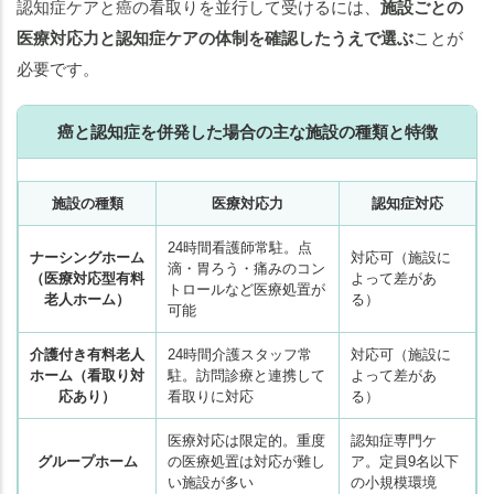
認知症ケアと癌の看取りを並行して受けるには、
施設ごとの
医療対応力と認知症ケアの体制を確認したうえで選ぶ
ことが
必要です。
癌と認知症を併発した場合の主な施設の種類と特徴
施設の種類
医療対応力
認知症対応
24時間看護師常駐。点
ナーシングホーム
対応可（施設に
滴・胃ろう・痛みのコン
（医療対応型有料
よって差があ
トロールなど医療処置が
老人ホーム）
る）
可能
介護付き有料老人
24時間介護スタッフ常
対応可（施設に
ホーム（看取り対
駐。訪問診療と連携して
よって差があ
応あり）
看取りに対応
る）
医療対応は限定的。重度
認知症専門ケ
グループホーム
の医療処置は対応が難し
ア。定員9名以下
い施設が多い
の小規模環境