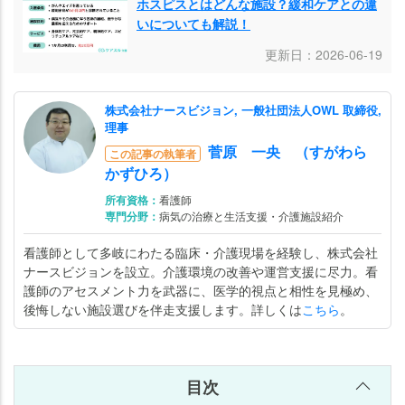
施設
ホスピスとはどんな施設？緩和ケアとの違
と
いについても解説！
「受
更新日：2026-06-19
け入
れの
可能
株式会社ナースビジョン, 一般社団法人OWL 取締役,
理事
性」
菅原 一央 （すがわら
がわ
この記事の執筆者
かずひろ）
か
る！
所有資格：
看護師
専門分野：
病気の治療と生活支援・介護施設紹介
認
看護師として多岐にわたる臨床・介護現場を経験し、株式会社
知
ナースビジョンを設立。介護環境の改善や運営支援に尽力。看
症
護師のアセスメント力を武器に、医学的視点と相性を見極め、
の
後悔しない施設選びを伴走支援します。詳しくは
こちら
。
方
が
ホ
目次
ス