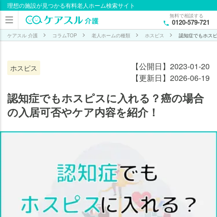
理想の施設が見つかる有料老人ホーム検索サイト
目次
無料で相談する
0120-579-721
認
知
ケアスル 介護
コラムTOP
老人ホームの種類
ホスピス
認知症でもホス
症
で
【公開日】2023-01-20
ホスピス
も
【更新日】2026-06-19
ホ
ス
認知症でもホスピスに入れる？癌の場合
ピ
の入居可否やケア内容を紹介！
ス
に
入
れ
る
の
か
癌と