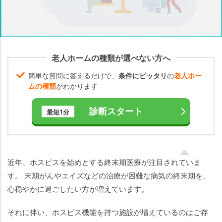
認知
症を
併発
して
いて
老人ホームの種類が選べない方へ
もホ
スピ
簡単な質問に答えるだけで、
条件にピッタリ
の
老人ホー
スに
ムの種類
がわかります
入れ
る？
診断スタート
最短1分
認
知
症
近年、ホスピスを始めとする終末期医療が注目されていま
の
す。 末期がんやエイズなどの治療が困難な病気の終末期を、
方
で
心穏やかに過ごしたい方が増えています。
ホ
ス
それに伴い、ホスピス機能を持つ施設が増えているのはご存