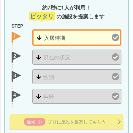
ら
約7秒に1人が利用！
れ
ピッタリ
る
の施設を提案します
認
STEP
知
1
症
向
け
2
ケ
ア
内
3
容
認
4
知
症
で
も
最短1分
プロに施設を提案してもらう
入