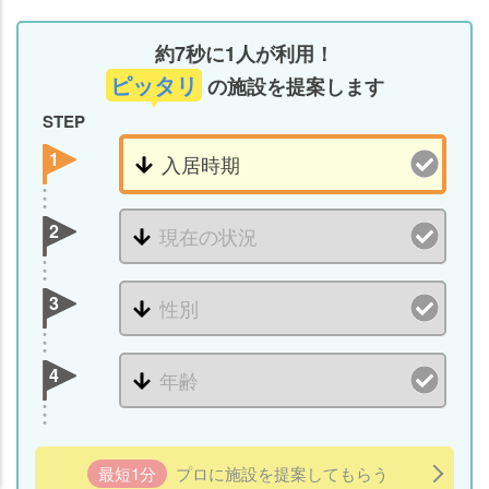
約7秒に1人が利用！
ピッタリ
の施設を提案します
STEP
1
2
3
4
老人ホームの
老人ホームの
知りたいことがわかる
知りたいことがわかる
最短1分
プロに施設を提案してもらう