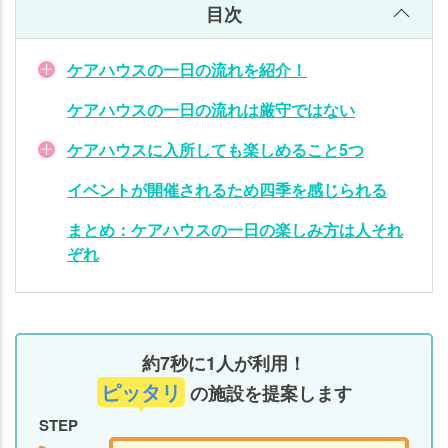
さ
目次
れ
る
ケアハウスの一日の流れを紹介！
た
め
ケアハウスの一日の流れは厳守ではない
四
季
ケアハウスに入所しても楽しめること5つ
を
イベントが開催されるため四季を感じられる
感
じ
まとめ：ケアハウスの一日の楽しみ方は人それ
ら
ぞれ
れ
る
まと
め：
約7秒に1人が利用！
ケア
ピッタリ
の施設を提案します
ハウ
STEP
スの