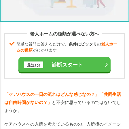
の
流
れ
は
厳
老人ホームの種類が選べない方へ
守
で
簡単な質問に答えるだけで、
条件にピッタリ
の
老人ホー
は
ムの種類
がわかります
な
い
診断スタート
最短1分
ケ
ア
ハ
「ケアハウスの一日の流れはどんな感じなの？」「共同生活
ウ
ス
は自由時間がないの？」
と不安に思っているのではないでし
に
ょうか。
入
所
ケアハウスへの入所を考えているものの、入所後のイメージ