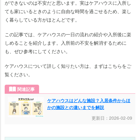
し
ができないのは不安だと思います。実はケアハウスに入所し
て
ても家にいるときのように自由な時間を過ごせるため、楽し
も
く暮らしている方がほとんどです。
楽
し
この記事では、ケアハウスの一日の流れの紹介や入所後に楽
め
しめることを紹介します。入所前の不安を解消するために
る
も、ぜひ参考にしてください。
こ
と
ケアハウスについて詳しく知りたい方は、まずはこちらをご
5
覧ください。
つ
イ
関連記事
ベ
ケアハウスはどんな施設？入居条件からほ
ン
かの施設との違いまでを解説
ト
更新日：2026-02-09
が
開
催