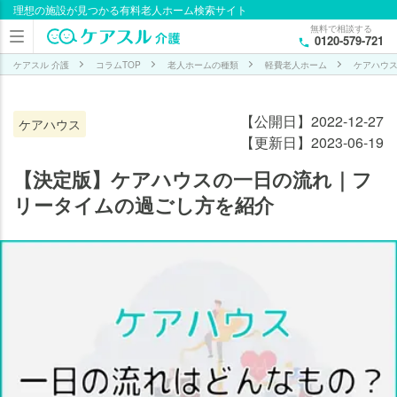
理想の施設が見つかる有料老人ホーム検索サイト
目次
無料で相談する
0120-579-721
ケア
ハウ
ケアスル 介護
コラムTOP
老人ホームの種類
軽費老人ホーム
ケアハウ
スの
一日
【公開日】2022-12-27
ケアハウス
の流
【更新日】2023-06-19
れを
紹
【決定版】ケアハウスの一日の流れ｜フ
介！
リータイムの過ごし方を紹介
ケ
ア
ハ
ウ
ス
の
一
日