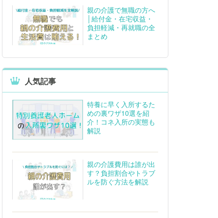
親の介護で無職の方へ
│給付金・在宅収益・
負担軽減・再就職の全
まとめ
人気記事
特養に早く入所するた
めの裏ワザ10選を紹
介！コネ入所の実態も
解説
親の介護費用は誰が出
す？負担割合やトラブ
ルを防ぐ方法を解説