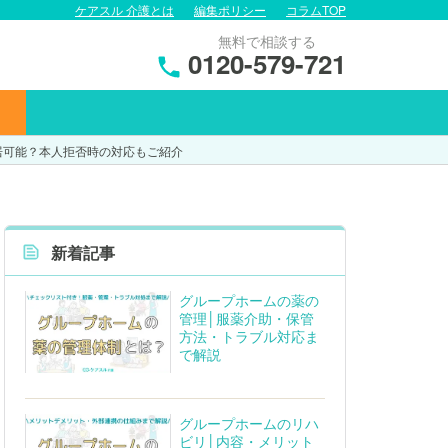
ケアスル 介護とは
編集ポリシー
コラムTOP
無料で相談する
0120-579-721
居可能？本人拒否時の対応もご紹介
新着記事
グループホームの薬の
管理│服薬介助・保管
方法・トラブル対応ま
で解説
グループホームのリハ
ビリ│内容・メリット