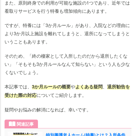
護老
また、原則終身での利用が可能な施設の1つであり、近年では
人ホ
看取りサービスを行う特養も増加傾向にあります。
ー
ム）
ですが、特養には「3か月ルール」があり、入院などの理由に
から
より3か月以上施設を離れてしまうと、退所になってしまうと
退所
いうこともあります。
勧告
を受
そのため、「終の棲家として入所したのだから退所したくな
けた
い」「そもそも3か月ルールなんて知らない」という人も少な
際に
くないでしょう。
すべ
きこ
本記事では、
3か月ルールの概要
や
よくある疑問
、
退所勧告を
と
受けた際の対応
についてご紹介します。
ま
と
疑問やお悩みの解消になれば、幸いです。
め
関連記事
特別養護老人ホーム(特養)とは？入所条件