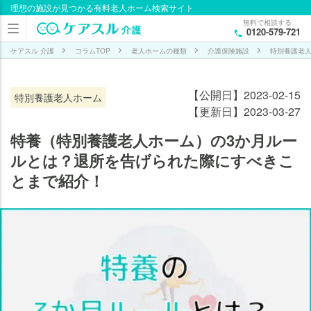
理想の施設が見つかる有料老人ホーム検索サイト
目次
無料で相談する
0120-579-721
特養
（特
ケアスル 介護
コラムTOP
老人ホームの種類
介護保険施設
特別養護老
別養
護老
【公開日】2023-02-15
特別養護老人ホーム
人ホ
【更新日】2023-03-27
ー
ム）
特養（特別養護老人ホーム）の3か月ルー
の3
ルとは？退所を告げられた際にすべきこ
か月
とまで紹介！
ルー
ルと
は
特
養
の
3