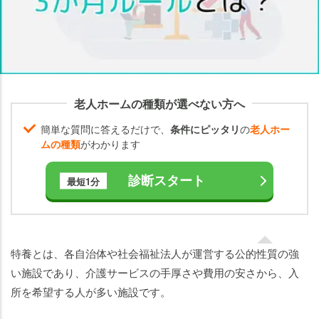
か
月
ル
ー
ル
に
老人ホームの種類が選べない方へ
関
す
簡単な質問に答えるだけで、
条件にピッタリ
の
老人ホー
る
ムの種類
がわかります
よ
く
診断スタート
最短1分
あ
る
質
問
特養とは、各自治体や社会福祉法人が運営する公的性質の強
特養
い施設であり、介護サービスの手厚さや費用の安さから、入
（特
所を希望する人が多い施設です。
別養