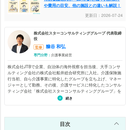
や費用の目安、他の施設との違いも解説！
更新日：2026-07-24
株式会社スターコンサルティンググループ 代表取締
役
糠谷 和弘
監修
専門分野：
介護事業経営
株式会社JTBで企業、自治体の海外視察を担当後、大手コンサ
ルティング会社の株式会社船井総合研究所に入社。介護保険施
行当初、自ら介護事業に特化したグループを立ち上げ、マネー
ジャーとして勤務。その後、介護サービスに特化したコンサル
ティング会社「株式会社スターコンサルティンググループ」を
立ち上げ、専門家集団として活動している。サポート領域とし
続き
ては、介護施設の開設から集客（稼働率アップ）、採用、教育
研修システム・評価制度の導入、DX化などを幅広く支援。「日
本一」と呼ばれる事例を、数々生み出してきた。コンサルティ
ング実績500法人以上、講演実績700回以上。また「ガイアの
目次
夜明け（テレビ東京）」など、テレビ、新聞、雑誌の取材も多