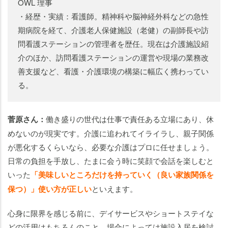
OWL 理事
・経歴・実績：看護師。精神科や脳神経外科などの急性
期病院を経て、介護老人保健施設（老健）の副師長や訪
問看護ステーションの管理者を歴任。現在は介護施設紹
介のほか、訪問看護ステーションの運営や現場の業務改
善支援など、看護・介護環境の構築に幅広く携わってい
る。
菅原さん：
働き盛りの世代は仕事で責任ある立場にあり、休
めないのが現実です。介護に追われてイライラし、親子関係
が悪化するくらいなら、必要な介護はプロに任せましょう。
日常の負担を手放し、たまに会う時に笑顔で会話を楽しむと
いった
「美味しいところだけを持っていく（良い家族関係を
保つ）」使い方が正しい
といえます。
心身に限界を感じる前に、デイサービスやショートステイな
どの活用はもちろんのこと、場合によっては施設入居を検討