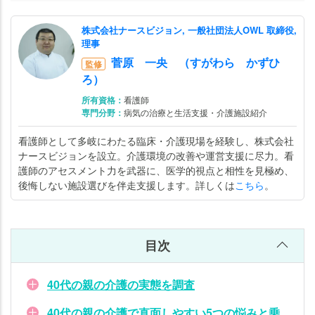
株式会社ナースビジョン, 一般社団法人OWL 取締役,
理事
菅原 一央 （すがわら かずひ
監修
ろ）
所有資格：
看護師
専門分野：
病気の治療と生活支援・介護施設紹介
看護師として多岐にわたる臨床・介護現場を経験し、株式会社
ナースビジョンを設立。介護環境の改善や運営支援に尽力。看
護師のアセスメント力を武器に、医学的視点と相性を見極め、
後悔しない施設選びを伴走支援します。詳しくは
こちら
。
目次
40代の親の介護の実態を調査
40代の親の介護で直面しやすい5つの悩みと乗