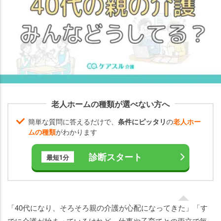
親
の
介
護
で
直
面
し
や
老人ホームの種類が選べない方へ
す
い
簡単な質問に答えるだけで、
条件にピッタリ
の
老人ホー
5
ムの種類
がわかります
つ
の
診断スタート
最短1分
悩
み
と
乗
「40代になり、そろそろ親の介護が心配になってきた」「す
り
でに介護が始まっているけれど、仕事や子育てとの両立で毎