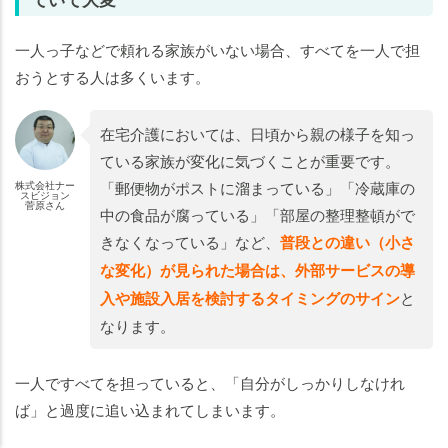
一人っ子などで頼れる家族がいない場合、すべてを一人で担
おうとする人は多くいます。
在宅介護においては、日頃から親の様子を知っ
ている家族が変化に気づくことが重要です。
「郵便物がポストに溜まっている」「冷蔵庫の
株式会社ナー
スビジョン
菅原さん
中の食品が腐っている」「部屋の整理整頓がで
きなくなっている」など、
普段との違い（小さ
な変化）が見られた場合は、外部サービスの導
入や施設入居を検討するタイミングのサイン
と
なります。
老人ホームの
老人ホームの
知りたいことがわかる
知りたいことがわかる
一人ですべてを担っていると、「自分がしっかりしなけれ
ば」と過度に追い込まれてしまいます。