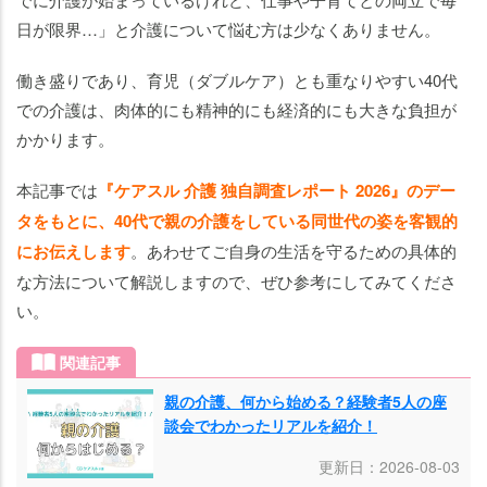
越
日が限界…」と介護について悩む方は少なくありません。
え
方
働き盛りであり、育児（ダブルケア）とも重なりやすい40代
40
での介護は、肉体的にも精神的にも経済的にも大きな負担が
代
かかります。
の
親
本記事では
『
ケアスル 介護 独自調査レポート 2026』のデー
の
タをもとに、40代で親の介護をしている同世代の姿を客観的
介
にお伝えします
。あわせてご自身の生活を守るための具体的
護
な方法について解説しますので、ぜひ参考にしてみてくださ
ま
い。
と
め
関連記事
親の介護、何から始める？経験者5人の座
談会でわかったリアルを紹介！
更新日：2026-08-03