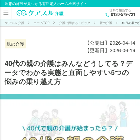
理想の施設が見つかる有料老人ホーム検索サイト
目次
無料で相談する
0120-579-721
40
代
ケアスル 介護
コラムTOP
介護に関するトピック
親の介護
40代の親の
の
親
【公開日】2026-04-14
親の介護
の
【更新日】2026-06-19
介
護
40代の親の介護はみんなどうしてる？デ
の
ータでわかる実態と直面しやすい5つの
実
悩みの乗り越え方
態
を
調
査
40
代
の