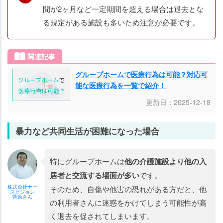
間が2ヶ月など一定期間を超える場合は退去とな
る規定がある施設も多いため注意が必要です。
関連記事
グループホームで医療行為は可能？対応可
能な医療行為を一覧で紹介！
更新日：2025-12-18
暴力など共同生活が困難になった場合
特にグループホームは
他の介護施設より他の入
居者と交流する場面が多い
です。
株式会社ナー
そのため、自傷や他害の恐れがある方だと、他
スビジョン
菅原さん
の利用者さんに迷惑をかけてしまう可能性が高
く退去を促されてしまいます。