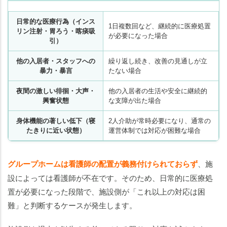
日常的な医療行為（インス
1日複数回など、継続的に医療処置
リン注射・胃ろう・喀痰吸
が必要になった場合
引）
他の入居者・スタッフへの
繰り返し続き、改善の見通しが立
暴力・暴言
たない場合
夜間の激しい徘徊・大声・
他の入居者の生活や安全に継続的
興奮状態
な支障が出た場合
身体機能の著しい低下（寝
2人介助が常時必要になり、通常の
たきりに近い状態）
運営体制では対応が困難な場合
グループホームは看護師の配置が義務付けられておらず
、施
設によっては看護師が不在です。そのため、日常的に医療処
置が必要になった段階で、施設側が「これ以上の対応は困
難」と判断するケースが発生します。