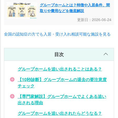
グループホームとは？特徴や入居条件、間
ー
取りや費用などを徹底解説
ム
の
更新日：2026-06-24
退
去
全国の認知症の方でも入居・受け入れ相談可能な施設を見る
リ
ス
ク
目次
に
備
え
グループホームを追い出されることはある？
る
【10秒診断】グループホームの退去の要注意度
ポ
チェック
イ
ン
【専門家解説】グループホームでよくある追い
ト
出される理由
グ
グループホームを追い出されたらどうなる？
ル