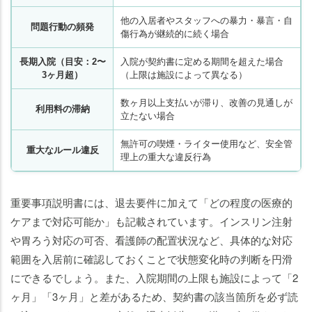
他の入居者やスタッフへの暴力・暴言・自
問題行動の頻発
傷行為が継続的に続く場合
長期入院（目安：2〜
入院が契約書に定める期間を超えた場合
3ヶ月超）
（上限は施設によって異なる）
数ヶ月以上支払いが滞り、改善の見通しが
利用料の滞納
立たない場合
無許可の喫煙・ライター使用など、安全管
重大なルール違反
理上の重大な違反行為
重要事項説明書には、退去要件に加えて「どの程度の医療的
ケアまで対応可能か」も記載されています。インスリン注射
や胃ろう対応の可否、看護師の配置状況など、具体的な対応
範囲を入居前に確認しておくことで状態変化時の判断を円滑
にできるでしょう。また、入院期間の上限も施設によって「2
ヶ月」「3ヶ月」と差があるため、契約書の該当箇所を必ず読