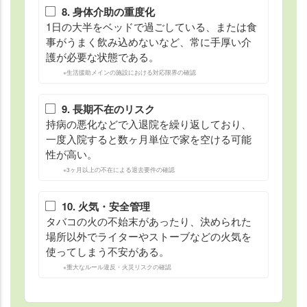
8. 身体介助の重度化
1日の大半をベッドで過ごしている、または食
事がうまく飲み込めないなど、常に手厚い介
護が必要な状態である。
※生活援助メインの施設における対応限界の確認
9. 長期不在のリスク
持病の悪化などで入退院を繰り返しており、
一度入院すると数ヶ月単位で家を空ける可能
性が高い。
※3ヶ月以上の不在による退去要件の確認
10. 火気・安全管理
タバコの火の不始末があったり、決められた
場所以外でライターやストーブなどの火気を
使ってしまう不安がある。
※重大なルール違反・火災リスクの確認