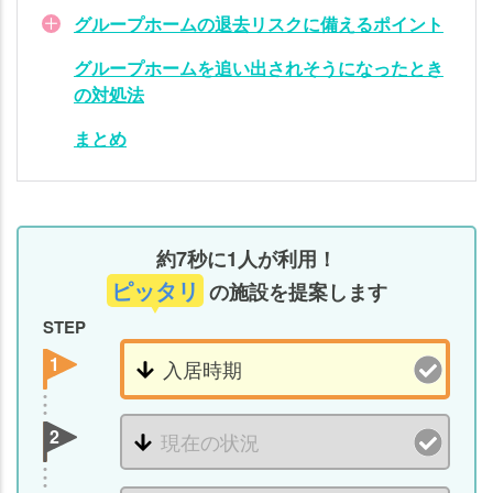
ー
グループホームの退去リスクに備えるポイント
プ
グループホームを追い出されそうになったとき
ホ
の対処法
ー
ム
まとめ
を
追
い
出
約7秒に1人が利用！
さ
れ
ピッタリ
の施設を提案します
そ
STEP
う
1
に
な
っ
2
た
と