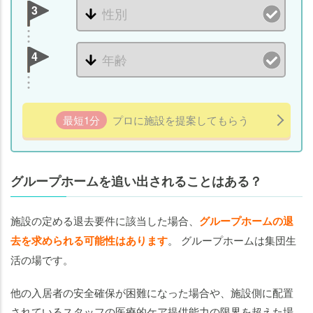
き
3
の
対
処
4
法
ま
と
最短1分
プロに施設を提案してもらう
め
グループホームを追い出されることはある？
施設の定める退去要件に該当した場合、
グループホームの退
去を求められる可能性はあります
。 グループホームは集団生
活の場です。
他の入居者の安全確保が困難になった場合や、施設側に配置
されているスタッフの医療的ケア提供能力の限界を超えた場