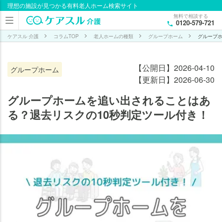
理想の施設が見つかる有料老人ホーム検索サイト
目次
無料で相談する
0120-579-721
グル
ープ
ケアスル 介護
コラムTOP
老人ホームの種類
グループホーム
グループホ
ホー
ムを
【公開日】2026-04-10
グループホーム
追い
【更新日】2026-06-30
出さ
れる
グループホームを追い出されることはあ
こと
る？退去リスクの10秒判定ツール付き！
はあ
る？
【10
秒診
断】
グル
ープ
ホー