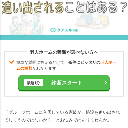
ムの
退去
の要
注意
度チ
ェッ
ク
老人ホームの種類が選べない方へ
【専
門家
簡単な質問に答えるだけで、
条件にピッタリ
の
老人ホー
解
ムの種類
がわかります
説】
グル
診断スタート
最短1分
ープ
ホー
ムで
よく
「グループホームに入居している家族が、施設を追い出され
ある
てしまうのではないか？」とお悩みではありませんか。
追い