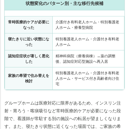
状態変化のパターン別・主な移行先候補
常時医療的ケアが必要に
介護付き有料老人ホーム・特別養護老
なった
人ホーム・療養型病院
寝たきりに近い状態にな
特別養護老人ホーム・介護付き有料老
った
人ホーム
認知症症状が著しく悪化
精神科病院（療養病棟）→薬の調整
した
後、認知症対応型施設へ再入居
特別養護老人ホーム・介護付き有料老
家族の希望で住み替えを
人ホーム・サービス付き高齢者向け住
検討
宅
グループホームは医療対応に限界があるため、インスリン注
射・胃ろう・喀痰吸引など常時医療的ケアが必要になった段
階で、看護師が常駐する別の施設への転居が望ましくなりま
す。また、寝たきり状態に近くなった場面では、ご家族の希