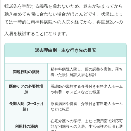
転居先を手配する義務を負わないため、退去が決まってから
動き始めても間に合わない場合がほとんどです。状況によっ
ては一時的に精神科病院への入院を経てから、再度施設への
入居を検討することになります。
退去理由別・主な行き先の目安
精神科病院入院し、薬の調整を実施。落ち
問題行動の頻発
着いた後に施設入居を検討
医療ケアの必要性増
看護師が常駐する介護付き有料老人ホーム
加
や特養・ホスピスなどに転居
長期入院（2〜3ヶ月
療養病床や特養、介護付き有料老人ホーム
超）
などに転居
在宅介護への移行、または費用面で対応可
利用料の滞納
能な別施設への入居。生活保護の活用も選