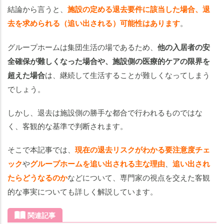
出さ
結論から言うと、
施設の定める退去要件に該当した場合、退
れる
去を求められる（追い出される）可能性はあります
。
理由
グル
グループホームは集団生活の場であるため、
他の入居者の安
ープ
全確保が難しくなった場合や、施設側の医療的ケアの限界を
ホー
超えた場合
は、継続して生活することが難しくなってしまう
ムを
でしょう。
追い
出さ
しかし、退去は施設側の勝手な都合で行われるものではな
れた
く、客観的な基準で判断されます。
らど
うな
そこで本記事では、
現在の退去リスクがわかる要注意度チェ
る？
ック
や
グループホームを追い出される主な理由
、
追い出され
グ
たらどうなるのか
などについて、専門家の視点を交えた客観
ル
的な事実についても詳しく解説しています。
ー
プ
関連記事
ホ