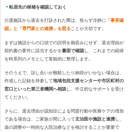
転居先の候補を確認しておく
介護施設から退去を打診された際は、焦らず冷静に
「事実確
認」
と
「専門家との連携」を図る
ことが大切です。
まずは施設からの口頭での説明を鵜呑みにせず、退去理由が
契約書の要件に該当するかを
書面で確認
し、これまでの経緯
を時系列のメモとして客観的に整理します。
そのうえで、話し合いが難航したり納得がいかない場合は、
作成した記録を持参して
地域包括支援センターや市区町村の
窓口といった第三者機関へ相談
し、中立的なサポートを受け
てください。
さらに、退去理由が認知症による問題行動や医療ケアの増加
老人ホームの
老人ホームの
知りたいことがわかる
知りたいことがわかる
である場合は、ご家族が間に入って
主治医や施設と連携
し、
薬の調整や一時的な入院治療などを検討することが重要で