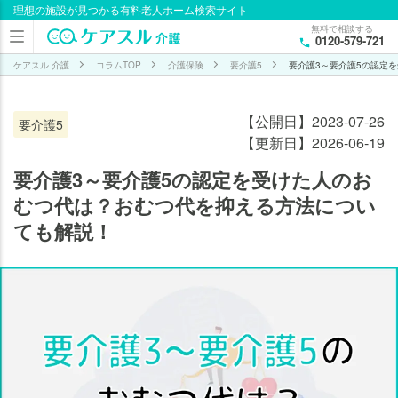
理想の施設が見つかる有料老人ホーム検索サイト
目次
無料で相談する
0120-579-721
要介
護3
ケアスル 介護
コラムTOP
介護保険
要介護5
要介護3～要介護5の認定
～5
で介
【公開日】2023-07-26
要介護5
護お
【更新日】2026-06-19
むつ
にか
要介護3～要介護5の認定を受けた人のお
かる
むつ代は？おむつ代を抑える方法につい
月額
ても解説！
費用
は？
介
護
お
む
つ