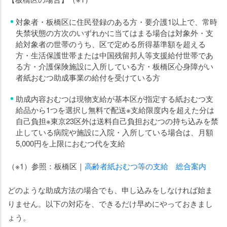
対象者・板橋区に住民登録のある方・要介護1以上で、常時
失禁状態の方次のいずれかに当てはまる場合は対象外・支
給対象者の世帯のうち、区で定める所得基準額を超える
方・生活保護世帯または中国残留邦人等支援給付世帯であ
る方・介護保険施設に入所している方・板橋区心身障がい
者紙おむつ助成事業の給付を受けている方
助成内容おむつは現物支給が基本区が指定する紙おむつ支
給品から1つを選択し無料で配送※支給限度内を超えた分は
自己負担※東京23区外は送料自己負担おむつの持ち込みを禁
止している病院や施設に入院・入所している場合は、月額
5,000円を上限におむつ代を支給
（※1）参照：板橋区｜
高齢者紙おむつ等の支給 総合案内
どのような助成方法の場合でも、申し込みをしなければ始ま
りません。以下の対応を、できるだけ早めにやっておきまし
ょう。