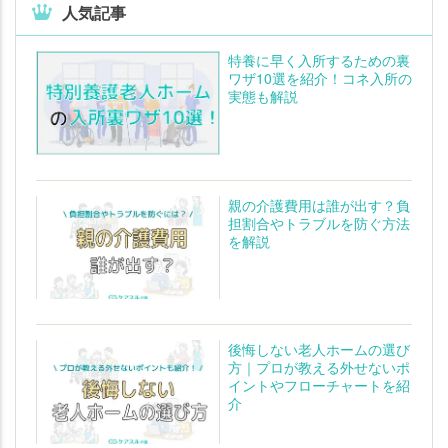
人気記事
特養に早く入所するための裏
ワザ10選を紹介！コネ入所の
実態も解説
親の介護費用は誰が出す？負
担割合やトラブルを防ぐ方法
を解説
後悔しない老人ホームの選び
方｜プロが教える外せないポ
イントやフローチャートを紹
介