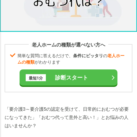
の
種
類
要介
護3
で介
老人ホームの種類が選べない方へ
護お
簡単な質問に答えるだけで、
条件にピッタリ
の
老人ホー
むつ
ムの種類
がわかります
の費
用を
診断スタート
最短1分
抑え
る方
法
は？
「要介護3～要介護5の認定を受けて、日常的におむつが必要
ま
になってきた」「おむつ代って意外と高い！」とお悩みの人
と
はいませんか？
め