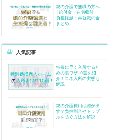
親の介護で無職の方へ
│給付金・在宅収益・
負担軽減・再就職の全
まとめ
人気記事
特養に早く入所するた
めの裏ワザ10選を紹
介！コネ入所の実態も
解説
親の介護費用は誰が出
す？負担割合やトラブ
ルを防ぐ方法を解説