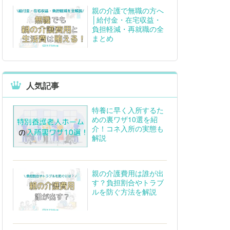
親の介護で無職の方へ
│給付金・在宅収益・
負担軽減・再就職の全
まとめ
人気記事
特養に早く入所するた
めの裏ワザ10選を紹
介！コネ入所の実態も
解説
親の介護費用は誰が出
す？負担割合やトラブ
ルを防ぐ方法を解説