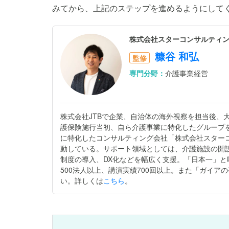
みてから、上記のステップを進めるようにして
株式会社スターコンサルティン
糠谷 和弘
監修
専門分野：
介護事業経営
株式会社JTBで企業、自治体の海外視察を担当後、
護保険施行当初、自ら介護事業に特化したグループ
に特化したコンサルティング会社「株式会社スター
動している。サポート領域としては、介護施設の開
制度の導入、DX化などを幅広く支援。「日本一」
500法人以上、講演実績700回以上。また「ガイ
い。詳しくは
こちら
。