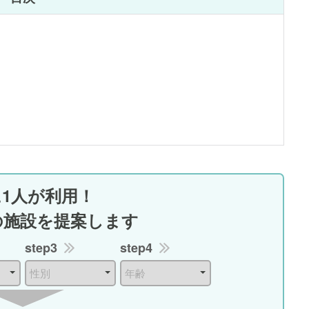
に1人が利用！
の施設を提案します
step3
step4