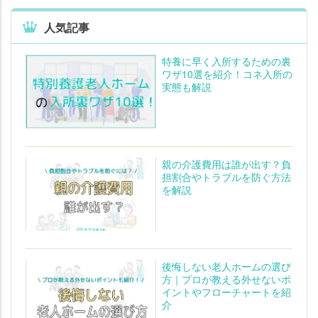
人気記事
特養に早く入所するための裏
ワザ10選を紹介！コネ入所の
実態も解説
親の介護費用は誰が出す？負
担割合やトラブルを防ぐ方法
を解説
後悔しない老人ホームの選び
方｜プロが教える外せないポ
イントやフローチャートを紹
介