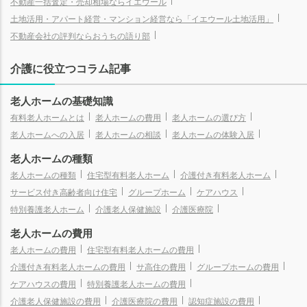
不動産一括査定・売却相場ならイエウール
土地活用・アパート経営・マンション経営なら「イエウール土地活用」
不動産会社の評判ならおうちの語り部
介護に役立つコラム記事
老人ホームの基礎知識
有料老人ホームとは
老人ホームの費用
老人ホームの選び方
老人ホームへの入居
老人ホームの相談
老人ホームの体験入居
老人ホームの種類
老人ホームの種類
住宅型有料老人ホーム
介護付き有料老人ホーム
サービス付き高齢者向け住宅
グループホーム
ケアハウス
特別養護老人ホーム
介護老人保健施設
介護医療院
老人ホームの費用
老人ホームの費用
住宅型有料老人ホームの費用
老人ホームの
老人ホームの
知りたいことがわかる
知りたいことがわかる
介護付き有料老人ホームの費用
サ高住の費用
グループホームの費用
ケアハウスの費用
特別養護老人ホームの費用
介護老人保健施設の費用
介護医療院の費用
認知症施設の費用