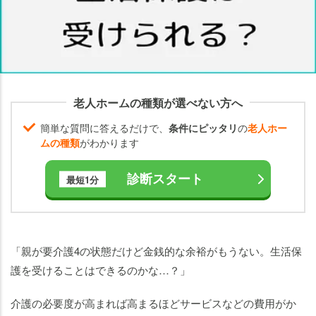
介護
費用
はど
うな
る？
要介
老人ホームの種類が選べない方へ
護4
簡単な質問に答えるだけで、
条件にピッタリ
の
老人ホー
で生
ムの種類
がわかります
活保
護を
診断スタート
最短1分
受け
てい
ても
介護
施設
「親が要介護4の状態だけど金銭的な余裕がもうない。生活保
には
護を受けることはできるのかな…？」
入居
でき
介護の必要度が高まれば高まるほどサービスなどの費用がか