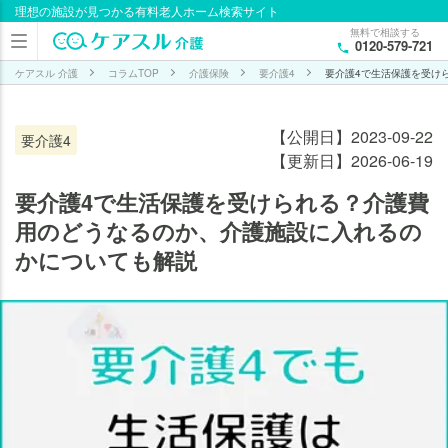
理想の施設が見つかる有料老人ホーム検索サイト
目次
無料で相談する
0120-579-721
要介
護4
ケアスル 介護
コラムTOP
介護保険
要介護4
要介護4で生活保護を受け
でも
生活
【公開日】2023-09-22
要介護4
保護
【更新日】2026-06-19
を受
けら
要介護4で生活保護を受けられる？介護費
れ
用のどうなるのか、介護施設に入れるの
る？
かについても解説
要介
護4
で生
活保
護を
受け
ると