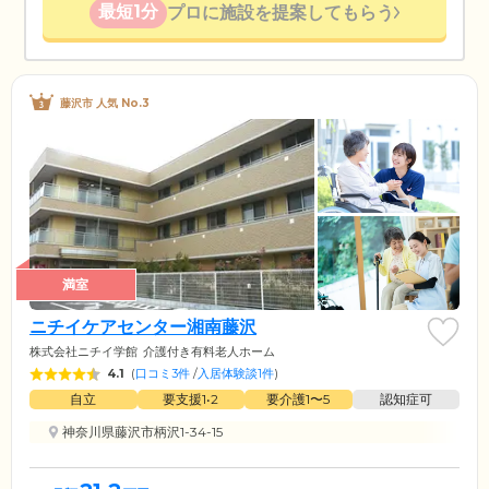
最短1分
プロに施設を提案してもらう
藤沢市 人気 No.3
満室
ニチイケアセンター湘南藤沢
株式会社ニチイ学館
介護付き有料老人ホーム
4.1
(
口コミ3件
/
入居体験談1件
)
自立
要支援1•2
要介護1〜5
認知症可
神奈川県藤沢市柄沢1-34-15