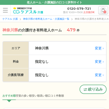
老人ホーム・介護施設の口コミ評判サイト
0120-579-721
掲載施設5万件超
0
受付 10:00〜19:00
土日祝OK
ケアスル 介護
神奈川県の有料老人ホーム・介護施設一覧
神奈川県の介護付き有料老人ホ
479
神奈川県
の
介護付き有料老人ホーム
件
変更
神奈川県
エリア
指定なし
変更
料金
指定なし
変更
介護度/医療
絞り込み
おすすめ順
空室の多い順
安い順
高い順
口コミ件数順