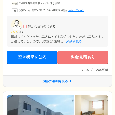
かの方の目を気にされることなく、思いおもいにお過ごしください。ま
24時間看護師常駐
/
トイレ付き居室
た、共用スペースとして、各フロアに開放的なダイニングルームを設
置。機能訓練室も兼ねており、機能訓練指導員のもと立ち上がりの運動
定員59名
/
居室59室
/
2015年3月設立
/
電話
042-700-0431
や歩行練習などを行っていただけます。ゆっくり足をのばしてご入浴し
ていただける大浴場も完備。運動後の疲れを癒し、リラックスした時間
をお過ごしください。
静かな住宅街にある
3.6
応対してくださったお二人はとても親切でした。ただお二人だけし
か接していないので、実際に介護等し...
続きを見る
空き状況を知る
料金見積もり
※2026/08/06更新
施設の詳細を見る