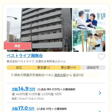
満室
ベストライフ湘南台
株式会社ベストライフ
介護付き有料老人ホーム
自立
要支援1•2
要介護1〜5
認知症可
神奈川県藤沢市湘南台1-1-8
湘南台駅
から 徒歩3分
14.9
月額
万円
(入居金
180.0
万円) + 介護保険料
家
6.6
万円
管
6.1
万円
食
2.2
万円
他
0
万円
2
個室 / 14.4m
/ Aタイプ(1人)
17.0
月額
万円
(入居金
0
円) + 介護保険料