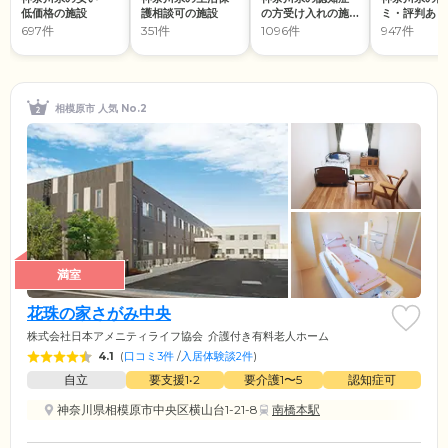
低価格の施設
護相談可の施設
の方受け入れの施
ミ・評判あり
設
設
697件
351件
1096件
947件
相模原市 人気 No.2
満室
花珠の家さがみ中央
株式会社日本アメニティライフ協会
介護付き有料老人ホーム
4.1
(
口コミ3件
/
入居体験談2件
)
自立
要支援1•2
要介護1〜5
認知症可
神奈川県相模原市中央区横山台1-21-8
南橋本駅