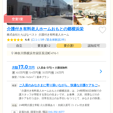
空室1室
介護付き有料老人ホームおもとの郷横浜栄
株式会社たちばなベスト
介護付き有料老人ホーム
4.6
(
口コミ5件
/
退去体験談2件
)
自立
要支援1•2
要介護1
認知症可
神奈川県横浜市栄区長沼町476-1
17.0
月額
万円
(入居金
0
円) + 介護保険料
家
6.0
万円
管
5.4
万円
食
3.0
万円
他
2.6
万円
2
個室 / 13.36~14.5m
/ 基本プラン
ご入居のみなさまに寄り添いながら、快適な介護ケアをご提
供いたします
「介護付き有料老人ホームおもとの郷横浜栄」は、24時間365日体制で介
護スタッフが常駐する安心の住まいです。お食事、入浴、排泄などの介
護ケアを行うほか、日常生活上のお手伝いをつうじて、みなさまの快適
な暮らしをお守りします。お部屋はプライバシーに配慮した個室をご用
24時間介護士常駐
/
2人部屋あり・夫婦入居可
/
トイレ付き居室
意。自分好みの、くつろげる空間づくりをお楽しみください。入浴は個
浴に加え、特殊浴槽も設置。幅広い身体状況の方でも快適にご入浴いた
定員34名
/
居室34室
/
電話
045-392-8377