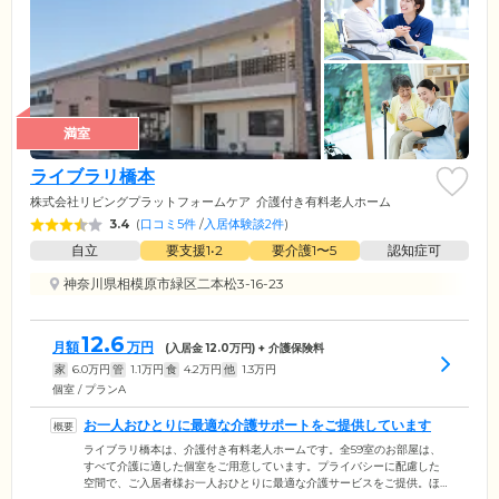
満室
ライブラリ橋本
株式会社リビングプラットフォームケア
介護付き有料老人ホーム
3.4
(
口コミ5件
/
入居体験談2件
)
自立
要支援1•2
要介護1〜5
認知症可
神奈川県相模原市緑区二本松3-16-23
12.6
月額
万円
(入居金
12.0
万円) + 介護保険料
家
6.0
万円
管
1.1
万円
食
4.2
万円
他
1.3
万円
個室 / プランA
お一人おひとりに最適な介護サポートをご提供しています
ライブラリ橋本は、介護付き有料老人ホームです。全59室のお部屋は、
すべて介護に適した個室をご用意しています。プライバシーに配慮した
空間で、ご入居者様お一人おひとりに最適な介護サービスをご提供。ほ