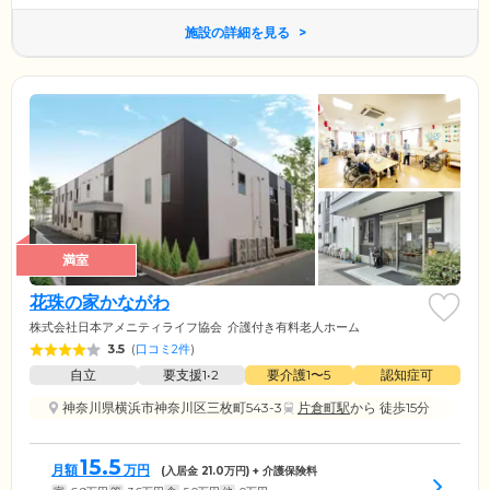
施設の詳細を見る
満室
花珠の家かながわ
株式会社日本アメニティライフ協会
介護付き有料老人ホーム
3.5
(
口コミ2件
)
自立
要支援1•2
要介護1〜5
認知症可
神奈川県横浜市神奈川区三枚町543-3
片倉町駅
から 徒歩15分
15.5
月額
万円
(入居金
21.0
万円) + 介護保険料