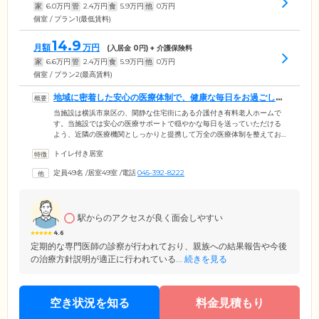
家
6.0
万円
管
2.4
万円
食
5.9
万円
他
0
万円
個室 / プラン1(最低賃料)
14.9
月額
万円
(入居金
0
円) + 介護保険料
家
6.6
万円
管
2.4
万円
食
5.9
万円
他
0
万円
個室 / プラン2(最高賃料)
地域に密着した安心の医療体制で、健康な毎日をお過ごしく
ださい
当施設は横浜市泉区の、閑静な住宅街にある介護付き有料老人ホームで
す。当施設では安心の医療サポートで穏やかな毎日を送っていただける
よう、近隣の医療機関としっかりと提携して万全の医療体制を整えてお
ります。日中は看護師が健康管理や服薬管理を行っており、定期的に訪
トイレ付き居室
問医による診療も受診可能です。また今の体力を維持し、健康な毎日を
送っていただくため、専属のリハビリスタッフが毎日リハビリを行って
定員49名
/
居室49室
/
電話
045-392-8222
おります。ご入居者様同士で声を掛け合いながら無理のない範囲で実
施。できることを少しずつ増やしていくことで、ご入居者様の活動意欲
を刺激していきます。
駅からのアクセスが良く面会しやすい
4.6
定期的な専門医師の診察が行われており、親族への結果報告や今後
の治療方針説明が適正に行われている...
続きを見る
空き状況を知る
料金見積もり