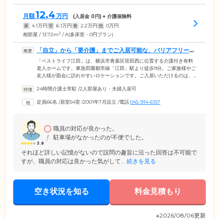
12.4
月額
万円
(入居金
0
円) + 介護保険料
家
4.1
万円
管
6.1
万円
食
2.2
万円
他
0
万円
2
相部屋 / 13.72m
/ A(多床室・0円プラン)
「自立」から「要介護」までご入居可能な、バリアフリー設
計の住まいです
「ベストライフ江田」は、横浜市青葉区荏田西に位置する介護付き有料
老人ホームです。東急田園都市線「江田」駅より徒歩9分。ご家族様やご
友人様が面会に訪れやすいロケーションです。ご入居いただけるのは、
60歳以上のご高齢の方。介護に頼らず生活できる「自立」した方から、
24時間介護士常駐
/
2人部屋あり・夫婦入居可
要支援・要介護の認定を受けた方まで、幅広い身体状況の方々が暮らし
ています。ご入居のみなさまが過ごす建物内は、安全性に配慮し完全バ
定員66名
/
居室54室
/
2001年7月設立
/
電話
045-914-6157
リアフリー設計を採用。段差をなくし各所に手すりを設置しているの
で、歩行に不安を抱えた方も安全な移動が可能です。共用部の浴室には
機械浴を設置しているので、おひとりでの入浴が難しい方もご安心くだ
さい。
職員の対応が良かった。
駐車場がなかったのが不便でした。
3.8
それほど詳しい記憶がないので設問の趣旨に沿った回答は不可能で
すが、職員の対応は良かった気がして...
続きを見る
空き状況を知る
料金見積もり
※2026/08/06更新