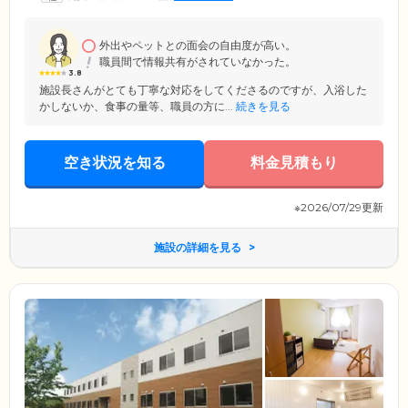
だけます。スタッフは最新の介護知識に精通し、お一人おひとりに寄り
添うケアをご提供。どうぞ第二の我が家として、リラックスしてお過ご
しください。
外出やペットとの面会の自由度が高い。
職員間で情報共有がされていなかった。
3.8
施設長さんがとても丁寧な対応をしてくださるのですが、入浴した
かしないか、食事の量等、職員の方に...
続きを見る
空き状況を知る
料金見積もり
※2026/07/29更新
施設の詳細を見る