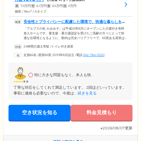
家
7.0
万円
管
6.1
万円
食
6.5
万円
他
0
万円
2
個室 / 18m
/ Aタイプ
安全性とプライバシーに配慮した環境で、快適な暮らしを送
っていただけます
「アルプスの杜 かみみぞ」は平成25年8月にオープンした介護付き有料
老人ホームです。要支援・要介護認定を受けたご高齢の方々にとって快
適な住環境となるように、館内は完全バリアフリーで、65室ある居室は
全室個室でご用意。プライバシーを守りながらご入居者様ご自身のペー
24時間介護士常駐
/
トイレ付き居室
スでくつろいでお過ごしいただけます。ご入居のみなさまでお食事をお
楽しみいただくダイニングには、ウッドデッキを設置。お天気のよい日
定員65名
/
居室65室
/
2013年8月設立
/
電話
042-764-0220
には、日光浴を楽しむこともできます。お部屋がある2～3階にはそれぞ
れケアステーションがあり、ご入居者様が快適に過ごせるようスタッフ
が常に目配りをしていますのでご安心ください。
特に大きな問題もなく、本人も快...
5.0
丁寧な対応をしてくれて満足しています。 2回ほどいっています。
事前に連絡も必要ないので、今後は...
続きを見る
空き状況を知る
料金見積もり
※2026/08/07更新