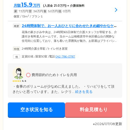
15.9
月額
万円
(入居金
21.0
万円) + 介護保険料
家
7.3
万円
管
3.6
万円
食
5.0
万円
他
0
万円
2
個室 / 13m
/ プラン１
24時間体制で、お一人おひとりに合わせたきめ細やかなケ
アをご提供します
花珠の家さがみ中央は、24時間365日体制で介護スタッフが常駐する、介
護付き有料老人ホームです。当ホームは相模原市中央区横山台の閑静な
住宅街に位置しており、落ち着いた雰囲気が魅力。お部屋はプライバシ
ーに配慮した、全室個室をご用意しています。お部屋内にはナースコー
24時間介護士常駐
/
トイレ付き居室
ルを完備しているため、体調が急変しやすい夜間も、安心してお休みい
ただけます。当ホームはご自宅で過ごすようなくつろぎと、信頼のサポ
定員50名
/
居室50室
/
電話
042-786-0787
ートがある安心を、同時に実感していただける住まいです。介護の現場
で経験を積んだ頼もしい介護スタッフが、ご入居者様・ご家族様のお悩
みに耳を傾けますので、どうぞゆったりとお過ごしください。
費用節約のためトイレを共用
4.4
・食事のボリュームが少なめに見えました。 ・リハビリをして頂
きたいと思っています。また、レクリ...
続きを見る
空き状況を知る
料金見積もり
※2026/07/08更新