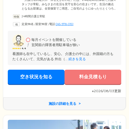
タッフが常駐。みなさまの生活を見守る安心の住まいです。生活の拠点
となるお部屋は、全室個室でご用意。ご自宅のようにゆったりとくつろ
いでいただけます。お食事は、栄養バランスのよいメニューを1日3食ご
24時間介護士常駐
提供。ご入居者様同士のおしゃべりを楽しみながら、和やかなひととき
をお過ごしください。浴室設備は個浴のほか、介助が必要な方のための
定員98名
/
居室98室
/
電話
045-978-0151
特殊浴槽もご用意。スタッフの介助のもと、快適に清潔を保っていただ
けます。ほかにも体力の維持を目指し、座ったまま行える運動やレクリ
エーションを実施。みなさまと体を動かすことは、リフレッシュにも効
果的です。
毎月イベントを開催している
玄関前の障害者用駐車場が狭い
4.4
看護師も在中しているし、安心。 介護士の中には、外国籍の方も
たくさんいて、元気がある 外出（...
続きを見る
空き状況を知る
料金見積もり
※2026/08/03更新
施設の詳細を見る