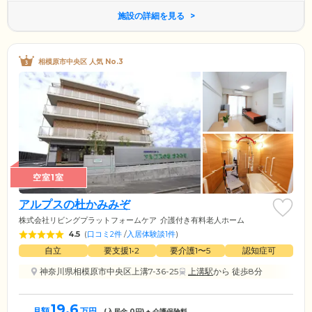
施設の詳細を見る
相模原市中央区 人気 No.3
空室1室
アルプスの杜かみみぞ
株式会社リビングプラットフォームケア
介護付き有料老人ホーム
4.5
(
口コミ2件
/
入居体験談1件
)
自立
要支援1•2
要介護1〜5
認知症可
神奈川県相模原市中央区上溝7-36-25
上溝駅
から 徒歩8分
19.6
月額
万円
(入居金
0
円) + 介護保険料