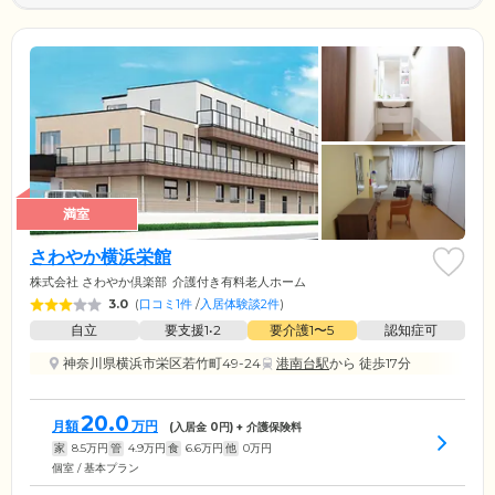
満室
さわやか横浜栄館
株式会社 さわやか倶楽部
介護付き有料老人ホーム
3.0
(
口コミ1件
/
入居体験談2件
)
自立
要支援1•2
要介護1〜5
認知症可
神奈川県横浜市栄区若竹町49-24
港南台駅
から 徒歩17分
20.0
月額
万円
(入居金
0
円) + 介護保険料
家
8.5
万円
管
4.9
万円
食
6.6
万円
他
0
万円
個室 / 基本プラン