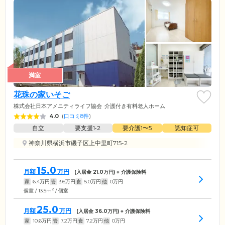
満室
花珠の家いそご
株式会社日本アメニティライフ協会
介護付き有料老人ホーム
4.0
(
口コミ8件
)
自立
要支援1•2
要介護1〜5
認知症可
神奈川県横浜市磯子区上中里町715-2
15.0
月額
万円
(入居金
21.0
万円) + 介護保険料
家
6.4
万円
管
3.6
万円
食
5.0
万円
他
0
万円
2
個室 / 13.5m
/ 個室
25.0
月額
万円
(入居金
36.0
万円) + 介護保険料
家
10.6
万円
管
7.2
万円
食
7.2
万円
他
0
万円