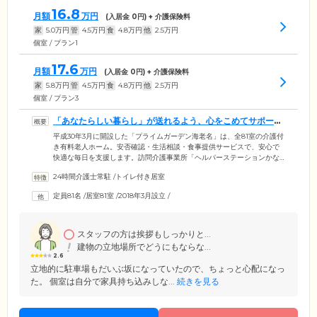
16.8
月額
万円
(入居金
0
円) + 介護保険料
家
5.0
万円
管
4.5
万円
食
4.8
万円
他
2.5
万円
個室 / プラン1
17.6
月額
万円
(入居金
0
円) + 介護保険料
家
5.8
万円
管
4.5
万円
食
4.8
万円
他
2.5
万円
個室 / プラン3
「あなたらしい暮らし」が送れるよう、心をこめてサポート
します
平成30年3月に開設した「プライムガーデン海老名」は、全81室の介護付
き有料老人ホーム。安否確認・生活相談・食事提供サービスで、安心で
快適な毎日を支援します。訪問介護事業所「ヘルパーステーションかな
がわ」を併設しているため、介護ケアが必要な方も安心して過ごせる環
24時間介護士常駐
/
トイレ付き居室
境です。寝たきりの方・認知症の方のご入居にも対応。「最近、自宅で
の介護に限界を感じる」「退院後のひとり暮らしが不安」そんな方も、
定員81名
/
居室81室
/
2018年3月設立
/
ぜひご相談ください。施設は、JR相模線「入谷駅」から徒歩15分。圏央
道「海老名インター」から車で10分。駐車場もありますので、お車でも
お気軽にお越しいただけます。
スタッフの方は挨拶もしっかりと...
建物の立地場所でどうにもならな...
2.6
立地的に駐車場もだいぶ坂になっていたので、ちょっと心配になっ
た。 個室は自分で家具持ち込みしな...
続きを見る