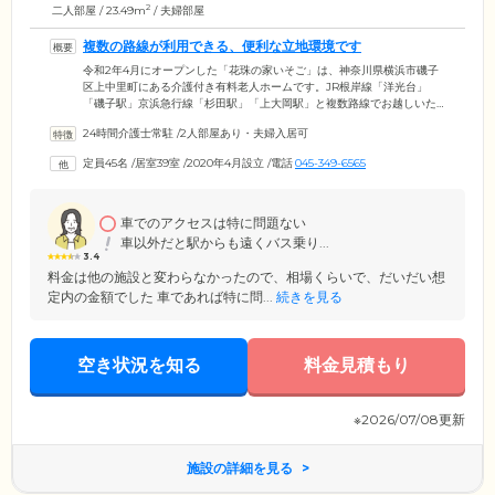
2
二人部屋 / 23.49m
/ 夫婦部屋
複数の路線が利用できる、便利な立地環境です
令和2年4月にオープンした「花珠の家いそご」は、神奈川県横浜市磯子
区上中里町にある介護付き有料老人ホームです。JR根岸線「洋光台」
「磯子駅」京浜急行線「杉田駅」「上大岡駅」と複数路線でお越しいた
だくことができる便利な場所に位置。ご家族様やご友人様のご面会はご
24時間介護士常駐
/
2人部屋あり・夫婦入居可
入居者様の楽しみのひとつでもありますので、ぜひお気軽においでくだ
さい。ご入居者様の生活の拠点となるお部屋は、夫婦部屋3室を含め、全
定員45名
/
居室39室
/
2020年4月設立
/
電話
045-349-6565
42室となっております。全室個室プライベート空間ですので、ご自身の
ペースや生活スタイルで、思い思いにお過ごしいただけます。
車でのアクセスは特に問題ない
車以外だと駅からも遠くバス乗り...
3.4
料金は他の施設と変わらなかったので、相場くらいで、だいだい想
定内の金額でした 車であれば特に問...
続きを見る
空き状況を知る
料金見積もり
※2026/07/08更新
施設の詳細を見る