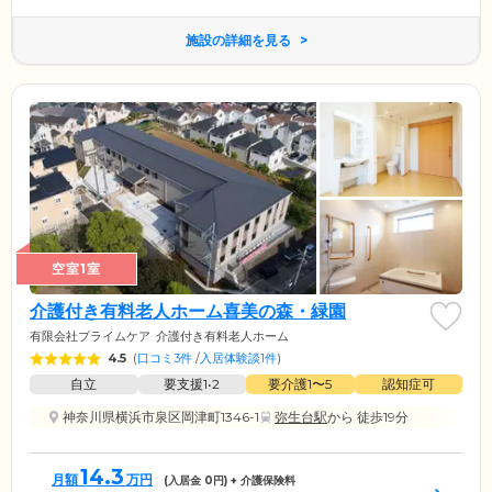
施設の詳細を見る
空室1室
介護付き有料老人ホーム喜美の森・緑園
有限会社プライムケア
介護付き有料老人ホーム
4.5
(
口コミ3件
/
入居体験談1件
)
自立
要支援1•2
要介護1〜5
認知症可
神奈川県横浜市泉区岡津町1346-1
弥生台駅
から 徒歩19分
14.3
月額
万円
(入居金
0
円) + 介護保険料