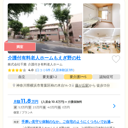
満室
介護付有料老人ホームもえぎ野の杜
株式会社千雅
介護付き有料老人ホーム
4.0
(
口コミ6件
/
入居体験談3件
)
自立
要支援1•2
要介護1〜5
認知症可
神奈川県横浜市青葉区柿の木台14-3
藤が丘駅
から 徒歩13分
11.8
月額
万円
(入居金
10.6
万円) + 介護保険料
家
5.3
万円
管
2.5
万円
食
4.0
万円
他
0
万円
個室 / プランA
手厚い見守り体制のなか、ご自宅のようにくつろいでお過ご
しください
「介護付有料老人ホームもえぎ野の杜」には、24時間365日体制で介護ス