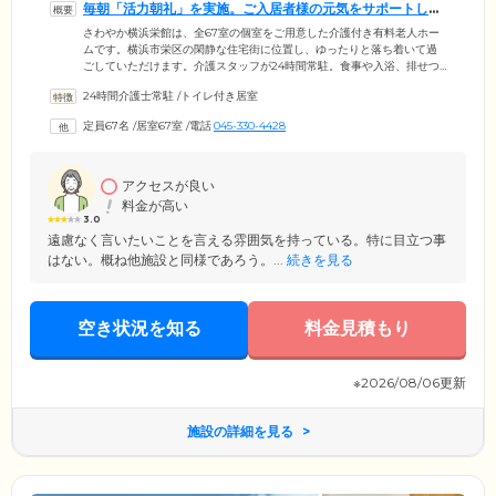
毎朝「活力朝礼」を実施。ご入居者様の元気をサポートしま
す
さわやか横浜栄館は、全67室の個室をご用意した介護付き有料老人ホー
ムです。横浜市栄区の閑静な住宅街に位置し、ゆったりと落ち着いて過
ごしていただけます。介護スタッフが24時間常駐。食事や入浴、排せつ
といった身体介助のほか、掃除や洗濯といった日常生活のサポートなど
24時間介護士常駐
/
トイレ付き居室
を行っています。また、元気に過ごしていただけるように、毎朝「活力
朝礼」を実施。ご入居のみなさまに大きな声を出していただいていま
定員67名
/
居室67室
/
電話
045-330-4428
す。さらにお一人おひとりのお体の状態に合わせた機能訓練を行ってい
ます。無理なく楽しみながら取り組めるプログラムをご用意しています
ので、ご安心ください。
アクセスが良い
料金が高い
3.0
遠慮なく言いたいことを言える雰囲気を持っている。特に目立つ事
はない。概ね他施設と同様であろう。...
続きを見る
空き状況を知る
料金見積もり
※2026/08/06更新
施設の詳細を見る