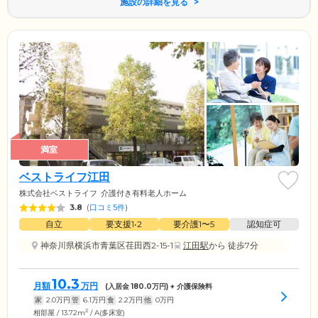
施設の詳細を見る
満室
ベストライフ江田
株式会社ベストライフ
介護付き有料老人ホーム
3.8
(
口コミ5件
)
自立
要支援1•2
要介護1〜5
認知症可
神奈川県横浜市青葉区荏田西2-15-1
江田駅
から 徒歩7分
10.3
月額
万円
(入居金
180.0
万円) + 介護保険料
家
2.0
万円
管
6.1
万円
食
2.2
万円
他
0
万円
2
相部屋 / 13.72m
/ A(多床室)