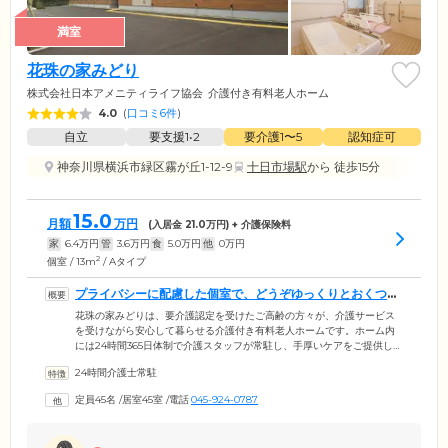
満室
花珠の家みどり
株式会社日本アメニティライフ協会
介護付き有料老人ホーム
4.0
(
口コミ6件
)
自立
要支援1•2
要介護1〜5
認知症可
神奈川県横浜市緑区霧が丘1-12-9
十日市場駅
から 徒歩15分
15.0
月額
万円
(入居金
21.0
万円) + 介護保険料
家
6.4
万円
管
3.6
万円
食
5.0
万円
他
0
万円
2
個室 / 13m
/ Aタイプ
プライバシーに配慮した個室で、どうぞゆっくりとおくつろ
ぎください
花珠の家みどりは、要介護認定を受けたご高齢の方々が、介護サービス
を受けながら安心して暮らせる介護付き有料老人ホームです。ホーム内
には24時間365日体制で介護スタッフが常駐し、手厚いケアをご提供して
います。お部屋は、プライベートに配慮した、全室個室をご用意。まる
24時間介護士常駐
でご自宅のようにゆっくりとくつろいでいただけます。入浴は個浴のほ
か、寝たままの姿勢でも入浴できるストレッチャー浴も備えているた
定員45名
/
居室45室
/
電話
045-924-0787
め、お身体の状態に合わせて癒しの時間をお過ごしください。また、施
設の近くを走っている環状4号線は桜の名所です。四季のうつろいや自然
のぬくもりを感じながら、おだやかな日々を送っていただけます。