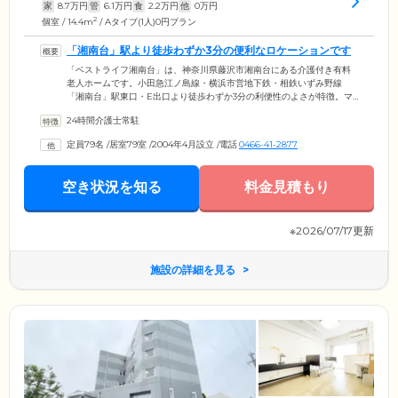
家
8.7
万円
管
6.1
万円
食
2.2
万円
他
0
万円
2
個室 / 14.4m
/ Aタイプ(1人)0円プラン
「湘南台」駅より徒歩わずか3分の便利なロケーションです
「ベストライフ湘南台」は、神奈川県藤沢市湘南台にある介護付き有料
老人ホームです。小田急江ノ島線・横浜市営地下鉄・相鉄いずみ野線
「湘南台」駅東口・E出口より徒歩わずか3分の利便性のよさが特徴。マ
ルチアクセス可能なため、ご家族様やご友人様から「面会に行きやす
24時間介護士常駐
い」とご好評いただいています。当ホームには、介護スタッフが24時間
365日常駐。ご入居のみなさまに穏やかな日々を送っていただけるよう、
定員79名
/
居室79室
/
2004年4月設立
/
電話
0466-41-2877
昼夜を問わず心をこめたケアサービスをご提供しています。介護認定を
受けていない自立の方から要支援・要介護の方まで、どなたでもお気軽
にお問い合わせください。
空き状況を知る
料金見積もり
※2026/07/17更新
施設の詳細を見る