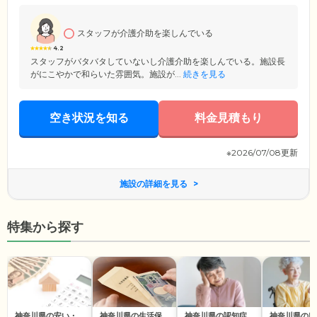
場経験豊富なスタッフがご入居者様・ご家族様に寄り添いますので、安
心してお過ごしください。
スタッフが介護介助を楽しんでいる
4.2
スタッフがバタバタしていないし介護介助を楽しんでいる。施設長
がにこやかで和らいた雰囲気。施設が...
続きを見る
空き状況を知る
料金見積もり
※2026/07/08更新
施設の詳細を見る
特集から探す
神奈川県の安い・
神奈川県の生活保
神奈川県の認知症
神奈川県の口