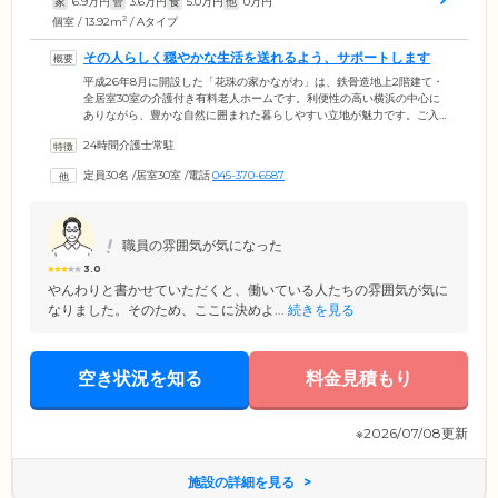
家
6.9
万円
管
3.6
万円
食
5.0
万円
他
0
万円
2
個室 / 13.92m
/ Aタイプ
その人らしく穏やかな生活を送れるよう、サポートします
平成26年8月に開設した「花珠の家かながわ」は、鉄骨造地上2階建て・
全居室30室の介護付き有料老人ホームです。利便性の高い横浜の中心に
ありながら、豊かな自然に囲まれた暮らしやすい立地が魅力です。ご入
居者様お一人おひとりに寄り添ったケアで、その人らしく穏やかな生活
24時間介護士常駐
を送れるようお手伝いしています。毎日のお食事は、高齢者に必要な栄
養バランスに配慮した献立です。季節を感じられるよう、食材や彩りに
定員30名
/
居室30室
/
電話
045-370-6587
も一工夫。クリスマスなど、イベント時にはちょっと贅沢な特別食もご
提供しています。もちろん、嚥下や咀嚼状態に合わせた、治療食の対応
も可能です。
職員の雰囲気が気になった
3.0
やんわりと書かせていただくと、働いている人たちの雰囲気が気に
なりました。そのため、ここに決めよ...
続きを見る
空き状況を知る
料金見積もり
※2026/07/08更新
施設の詳細を見る