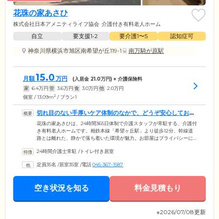
花珠の家あさひ
株式会社日本アメニティライフ協会
介護付き有料老人ホーム
自立
要支援1•2
要介護1〜5
認知症可
神奈川県横浜市旭区南希望が丘119-1
南万騎が原駅
15.0
月額
万円
(入居金
21.0
万円) + 介護保険料
家
6.4
万円
管
3.6
万円
食
3.0
万円
他
2.0
万円
2
個室 / 13.09m
/ プラン1
切れ目のない手厚いケア体制のなかで、どうぞ安心してお過
ごしください
花珠の家あさひは、24時間365日体制で介護スタッフが常駐する、介護付
き有料老人ホームです。相鉄本線「希望ヶ丘駅」より徒歩12分、幹線道
路とは離れた、静かで落ち着いた環境が魅力。お部屋はプライバシーに
配慮し、全室個室をご用意しています。また、お部屋にはナースコール
24時間介護士常駐
/
トイレ付き居室
を完備。いつでもスタッフが駆けつけますので、体調が急変しやすい夜
間も、安心してお休みいただけます。当ホームは、ご自宅で過ごすよう
定員35名
/
居室35室
/
電話
045-367-1587
なくつろぎと、信頼のサポートがある安心を、同時に実感していただけ
る住まいです。介護の現場で経験を積んだ頼もしいスタッフがご入居
様・ご家族様に寄り添いますので、ささいなことでもどうぞお気軽にご
空き状況を知る
料金見積もり
相談ください。
※2026/07/08更新