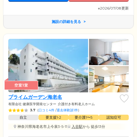
※2026/07/08更新
施設の詳細を見る
空室1室
プライムガーデン海老名
有限会社 健康医学開発センター
介護付き有料老人ホーム
3.7
(
口コミ4件
/
退去体験談1件
)
自立
要支援1•2
要介護1〜5
認知症可
神奈川県海老名市上今泉3-5-11
入谷駅
から 徒歩13分